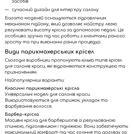
засобів
сучасний дизайн для інтер’єру салону
Багато моделей оснащуються гідравлічним
механізмом підйому, який дозволяє майстру легко
регулювати висоту крісла за допомогою педалі. Це
особливо зручно під час роботи з клієнтами різного
зросту та при виконанні різних процедур.
Види парикмахерських крісел
Сьогодні виробники пропонують кілька типів крісел
для салонів краси, які відрізняються конструкцією та
призначенням.
Найпопулярніші варіанти:
Класичні парикмахерські крісла
Універсальні моделі для салонів краси.
Використовуються для стрижок, укладок та
фарбування волосся.
Барбер-крісла
Масивні крісла для барбершопів із регульованою
спинкою, підголівником і підніжкою. Вони забезпечують
максимальний комфорт під час гоління та догляду за