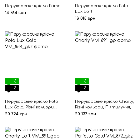
Перукарське крісло Primo
Перукарське крісло Polo
Lux Loft
14 764 грн
18 015 грн
3
3
3
3
Перукарське крісло Polo
Перукарське крісло Charly,
Lux Gold, Різні кольори,
Різні кольори, П'ятилуччя,
Квадрат, Гідравлічний,
Гідравлічний, Хромований
20 724 грн
20 137 грн
Золотий