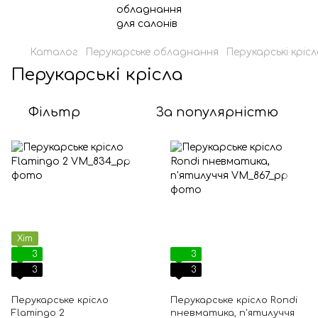
Каталог
Перукарське обладнання
Перукарські кріс
Перукарські крісла
Фільтр
За популярністю
Хіт
3
3
3
3
Перукарське крісло
Перукарське крісло Rondi
Flamingo 2
пневматика, п'ятилуччя