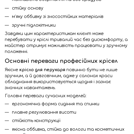
стійку основу
м’яку оббивку зі зносостійких матеріалів
зручні підлокітники
Завдяки цим характеристикам клієнт може
перебувати у кріслі тривалий час без дискомфорту, а
майстер отримує можливість працювати у зручному
положенні.
Основні переваги професійних крісел
Якісне
крісло для перукаря
повинно бути не лише
зручним, а й довговічним, адже у салонах краси
обладнання використовується щодня і зазнає
значних навантажень.
Головні переваги сучасних моделей:
ергономічна форма сидіння та спинки
плавне регулювання висоти
стійкість конструкції
якісна оббивка, стійка до вологи та косметичних