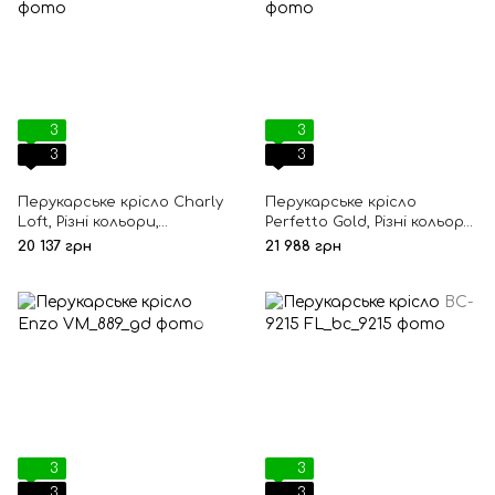
3
3
3
3
Перукарське крісло Charly
Перукарське крісло
Loft, Різні кольори,
Perfetto Gold, Різні кольори,
П'ятилуччя, Гідравлічний,
Квадрат, Гідравлічний,
20 137 грн
21 988 грн
Чорний
Золотий
3
3
3
3