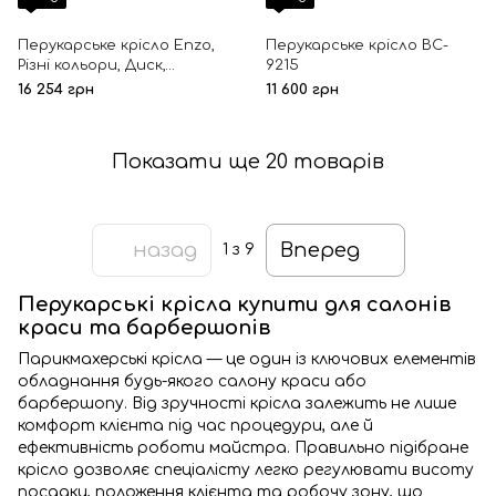
Перукарське крісло Enzo,
Перукарське крісло BC-
Різні кольори, Диск,
9215
Гідравлічний, Хромований
16 254 грн
11 600 грн
Показати ще 20 товарів
назад
Вперед
1
з 9
Перукарські крісла купити для салонів
краси та барбершопів
Парикмахерські крісла — це один із ключових елементів
обладнання будь-якого салону краси або
барбершопу. Від зручності крісла залежить не лише
комфорт клієнта під час процедури, але й
ефективність роботи майстра. Правильно підібране
крісло дозволяє спеціалісту легко регулювати висоту
посадки, положення клієнта та робочу зону, що