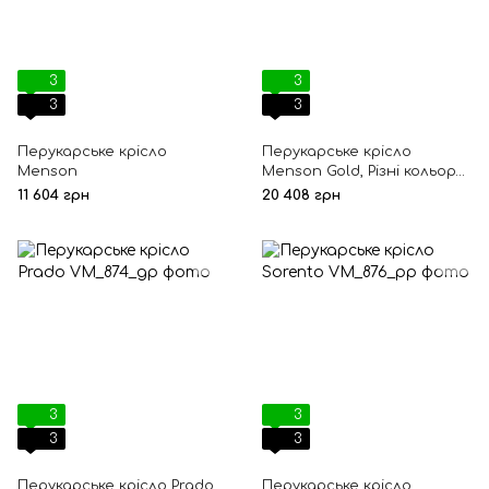
3
3
3
3
Перукарське крісло
Перукарське крісло
Menson
Menson Gold, Різні кольори,
Квадрат, Гідравлічний,
11 604 грн
20 408 грн
Золотий
3
3
3
3
Перукарське крісло Prado
Перукарське крісло