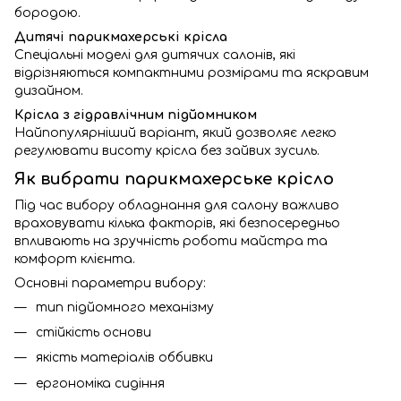
бородою.
Дитячі парикмахерські крісла
Спеціальні моделі для дитячих салонів, які
відрізняються компактними розмірами та яскравим
дизайном.
Крісла з гідравлічним підйомником
Найпопулярніший варіант, який дозволяє легко
регулювати висоту крісла без зайвих зусиль.
Як вибрати парикмахерське крісло
Під час вибору обладнання для салону важливо
враховувати кілька факторів, які безпосередньо
впливають на зручність роботи майстра та
комфорт клієнта.
Основні параметри вибору:
тип підйомного механізму
стійкість основи
якість матеріалів оббивки
ергономіка сидіння