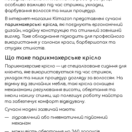
особливо важливо під час стрижки, укладки,
фарбування волосся та інших процедур.
В інтернет-магазині Klimazon представлені сучасні
парикмахерські крісла
, які поєднують ергономічний
дизайн, надійну конструкцію та стильний зовнішній
вигляд. Таке обладнання підходить для професійного
використання у салонах краси, барбершопах та
студіях стилістів.
Що таке парикмахерське крісло
Парикмахерське крісло — це спеціалізоване сидіння для
клієнта, яке використовується під час стрижок,
укладок та інших процедур догляду за волоссям. На
відміну від звичайних меблів, такі крісла оснащені
механізмами регулювання висоти, обертання та
інколи нахилу спинки, що полегшує роботу майстра
та забезпечує комфорт відвідувачу.
Сучасні моделі зазвичай мають:
гідравлічний або пневматичний підйомний
механізм
можливість обертання на 360 градусів