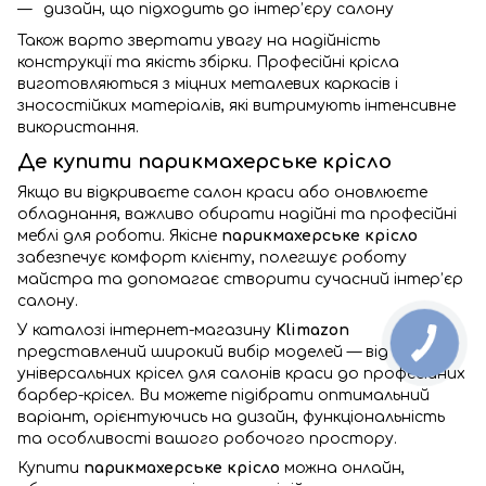
дизайн, що підходить до інтер’єру салону
Також варто звертати увагу на надійність
конструкції та якість збірки. Професійні крісла
виготовляються з міцних металевих каркасів і
зносостійких матеріалів, які витримують інтенсивне
використання.
Де купити парикмахерське крісло
Якщо ви відкриваєте салон краси або оновлюєте
обладнання, важливо обирати надійні та професійні
меблі для роботи. Якісне
парикмахерське крісло
забезпечує комфорт клієнту, полегшує роботу
майстра та допомагає створити сучасний інтер’єр
салону.
У каталозі інтернет-магазину
Klimazon
представлений широкий вибір моделей — від
універсальних крісел для салонів краси до професійних
барбер-крісел. Ви можете підібрати оптимальний
варіант, орієнтуючись на дизайн, функціональність
та особливості вашого робочого простору.
Купити
парикмахерське крісло
можна онлайн,