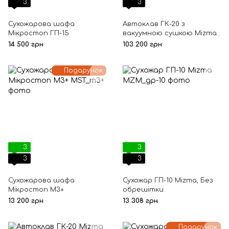
3
3
Сухожарова шафа
Автоклав ГК-20 з
Мікростоп ГП-15
вакуумною сушкою Mizma,
Без обрешітки
14 500 грн
103 200 грн
Подарунок
3
3
3
3
Сухожарова шафа
Сухожар ГП-10 Mizma, Без
Мікростоп М3+
обрешітки
13 200 грн
13 308 грн
Подарунок