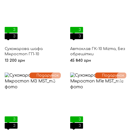
3
3
3
3
Сухожарова шафа
Автоклав ГК-10 Mizma, Без
Мікростоп ГП-10
обрешітки
13 200 грн
45 840 грн
Подарунок
Подарунок
3
3
3
3