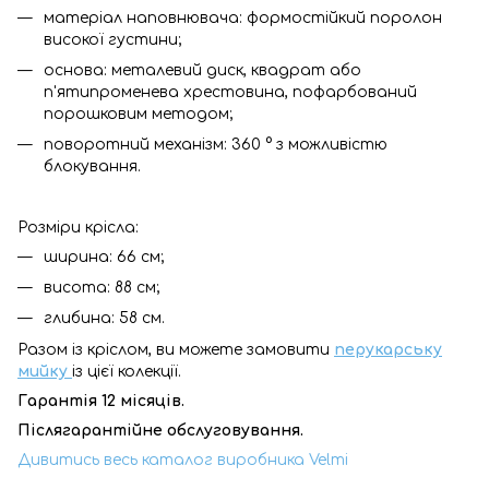
матеріал наповнювача: формостійкий поролон
високої густини;
основа: металевий диск, квадрат або
п'ятипроменева хрестовина, пофарбований
порошковим методом;
поворотний механізм: 360 ° з можливістю
блокування.
Розміри крісла:
ширина: 66 см;
висота: 88 см;
глибина: 58 см.
Разом із кріслом, ви можете замовити
перукарську
мийку
із цієї колекції.
Гарантія 12 місяців.
Післягарантійне обслуговування.
Дивитись весь каталог виробника Velmi