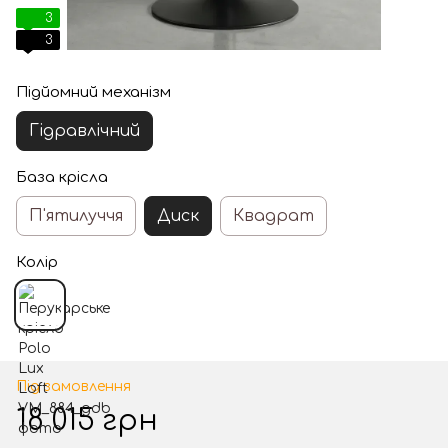
3
3
Підйомний механізм
Гідравлічний
База крісла
П'ятилуччя
Диск
Квадрат
Колір
Під замовлення
18 015 грн