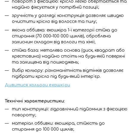
поворот з фіксацією: крісло легко обертається та
надійно фіксується у потрібній позиції;
зручність у догляді: конструкція дозволяє швидко
очистити крісло від волосся та пилу;
якісна оббивка: екошкіра 1-ї категорії стійка до
стирання (70 000–100 000 циклів), оброблена
захисним складом від вологи та хімії;
стійка база: металева основа (диск, квадрат або
хрестовина) надійно стоїть на будь-якій поверхні
та захищена від пошкоджень;
Вибір кольору: різноманітність відтінків дозволяє
підібрати крісло під будь-який інтер'єр.
Дивитися кольори екошкіри
Технічні характеристики:
тип конструкції: гідравлічний підйомник з фіксацією
повороту;
матеріал оббивки: екошкіра, стійкість до
стирання до 100 000 циклів;