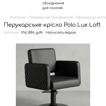
Каталог
Перукарське обладнання
Перукарські кріс
Перукарське крісло Polo Lux Loft
Артикул:
VM_884_gdb
Написати відгук