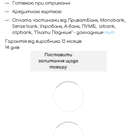
Готівкою при отриманні
Кредитною карткою
Оплата частинами від ПриватБанк, Monobank,
Sense bank, Укрсібанк, А-банк, ПУМБ, izibank,
otpbank, "Плати Піздніше" - докладніше
тут
Гарантія від виробника 12 місяців.
14 днів
Поставити
запитання щодо
товару