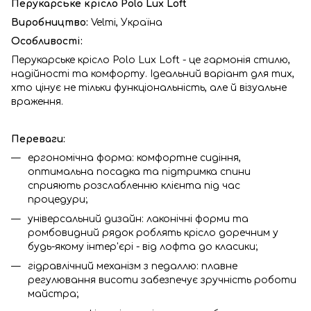
Перукарське крісло Polo Lux Loft
Виробництво:
Velmi, Україна
Особливості:
Перукарське крісло Polo Lux Loft - це гармонія стилю,
надійності та комфорту. Ідеальний варіант для тих,
хто цінує не тільки функціональність, але й візуальне
враження.
Переваги:
ергономічна форма: комфортне сидіння,
оптимальна посадка та підтримка спини
сприяють розслабленню клієнта під час
процедури;
універсальний дизайн: лаконічні форми та
ромбовидний рядок роблять крісло доречним у
будь-якому інтер'єрі - від лофта до класики;
гідравлічний механізм з педаллю: плавне
регулювання висоти забезпечує зручність роботи
майстра;