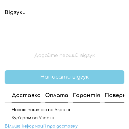
Відгуки
Додайте перший відгук
Написати відгук
Доставка
Оплата
Гарантія
Поверн
Новою поштою по Україні
Кур'єром по Україні
Більше інформації про доставку