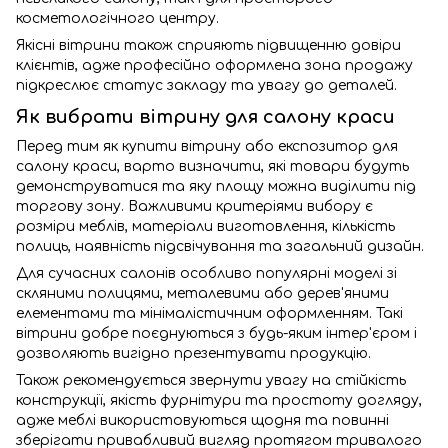
косметологічного центру.
Якісні вітрини також сприяють підвищенню довіри
клієнтів, адже професійно оформлена зона продажу
підкреслює статус закладу та увагу до деталей.
Як вибрати вітрину для салону краси
Перед тим як купити вітрину або експозитор для
салону краси, варто визначити, які товари будуть
демонструватися та яку площу можна виділити під
торгову зону. Важливими критеріями вибору є
розміри меблів, матеріали виготовлення, кількість
полиць, наявність підсвічування та загальний дизайн.
Для сучасних салонів особливо популярні моделі зі
скляними полицями, металевими або дерев'яними
елементами та мінімалістичним оформленням. Такі
вітрини добре поєднуються з будь-яким інтер'єром і
дозволяють вигідно презентувати продукцію.
Також рекомендується звернути увагу на стійкість
конструкції, якість фурнітури та простоту догляду,
адже меблі використовуються щодня та повинні
зберігати привабливий вигляд протягом тривалого