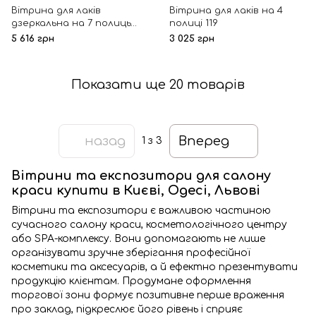
Вітрина для лаків
Вітрина для лаків на 4
дзеркальна на 7 полиць
полиці 119
120-1
5 616 грн
3 025 грн
Показати ще 20 товарів
назад
Вперед
1
з 3
Вітрини та експозитори для салону
краси купити в Києві, Одесі, Львові
Вітрини та експозитори є важливою частиною
сучасного салону краси, косметологічного центру
або SPA-комплексу. Вони допомагають не лише
організувати зручне зберігання професійної
косметики та аксесуарів, а й ефектно презентувати
продукцію клієнтам. Продумане оформлення
торгової зони формує позитивне перше враження
про заклад, підкреслює його рівень і сприяє