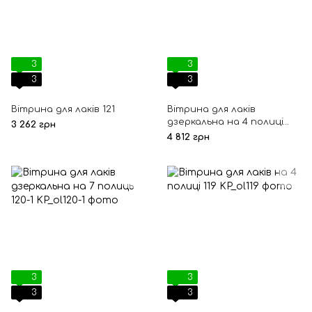
3
3
3
3
Вітрина для лаків 121
Вітрина для лаків
дзеркальна на 4 полиці
3 262 грн
119-1
4 812 грн
3
3
3
3