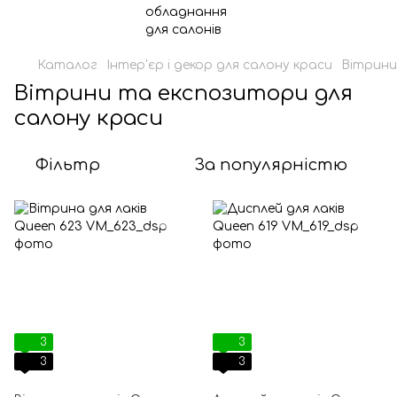
Каталог
Інтер'єр і декор для салону краси
Вітрини
Вітрини та експозитори для
салону краси
Фільтр
За популярністю
3
3
3
3