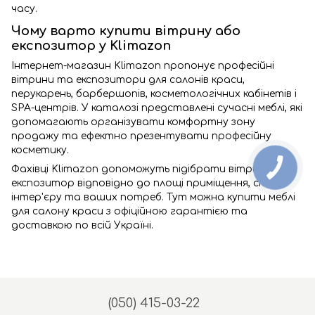
часу.
Чому варто купити вітрину або
експозитор у Klimazon
Інтернет-магазин Klimazon пропонує професійні
вітрини та експозитори для салонів краси,
перукарень, барбершопів, косметологічних кабінетів і
SPA-центрів. У каталозі представлені сучасні меблі, які
допомагають організувати комфортну зону
продажу та ефектно презентувати професійну
косметику.
Фахівці Klimazon допоможуть підібрати вітрину або
експозитор відповідно до площі приміщення, стилю
інтер'єру та ваших потреб. Тут можна купити меблі
для салону краси з офіційною гарантією та
доставкою по всій Україні.
(050) 415-03-22