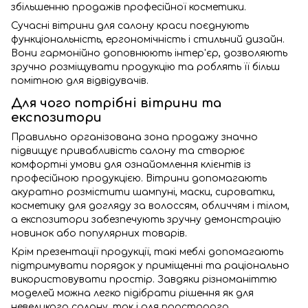
збільшенню продажів професійної косметики.
Сучасні вітрини для салону краси поєднують
функціональність, ергономічність і стильний дизайн.
Вони гармонійно доповнюють інтер'єр, дозволяють
зручно розміщувати продукцію та роблять її більш
помітною для відвідувачів.
Для чого потрібні вітрини та
експозитори
Правильно організована зона продажу значно
підвищує привабливість салону та створює
комфортні умови для ознайомлення клієнтів із
професійною продукцією. Вітрини допомагають
акуратно розмістити шампуні, маски, сироватки,
косметику для догляду за волоссям, обличчям і тілом,
а експозитори забезпечують зручну демонстрацію
новинок або популярних товарів.
Крім презентації продукції, такі меблі допомагають
підтримувати порядок у приміщенні та раціонально
використовувати простір. Завдяки різноманіттю
моделей можна легко підібрати рішення як для
невеликого салону, так і для просторого