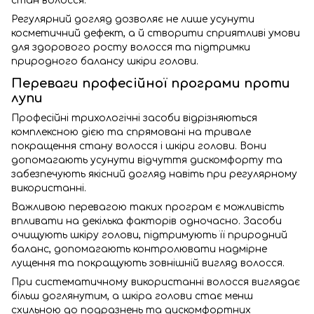
стан волосся.
Регулярний догляд дозволяє не лише усунути
косметичний дефект, а й створити сприятливі умови
для здорового росту волосся та підтримки
природного балансу шкіри голови.
Переваги професійної програми проти
лупи
Професійні трихологічні засоби відрізняються
комплексною дією та спрямовані на тривале
покращення стану волосся і шкіри голови. Вони
допомагають усунути відчуття дискомфорту та
забезпечують якісний догляд навіть при регулярному
використанні.
Важливою перевагою таких програм є можливість
впливати на декілька факторів одночасно. Засоби
очищують шкіру голови, підтримують її природний
баланс, допомагають контролювати надмірне
лущення та покращують зовнішній вигляд волосся.
При систематичному використанні волосся виглядає
більш доглянутим, а шкіра голови стає менш
схильною до подразнень та дискомфортних