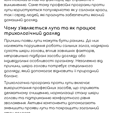
виникненню. Саме тому професійні програми проти
лупи користуються популярністю як у салонах краси,
так і серед людей, які прагнуть забезпечити якісний
домашній догляд.
Чому з'являється лупа та як працює
трихологічний догляд
Причини появи лупи можуть бути різними. До них
належать порушення роботи сальних залоз, надмірна
сухість шкіри голови, вплив зовнішніх факторів,
неправильно підібрані засоби догляду або
індивідуальні особливості організму. Незалежно від
причини, шкіра голови потребує спеціального
догляду, який допомагає відновити її природний
баланс.
Трихологічна програма проти лупи включає
використання професійних засобів, що сприяють
делікатному очищенню, нормалізації стану шкіри
голови та підтриманню комфортного рівня
зволоження. Активні компоненти допомагають
зменшити прояви лупи та покращити загальний