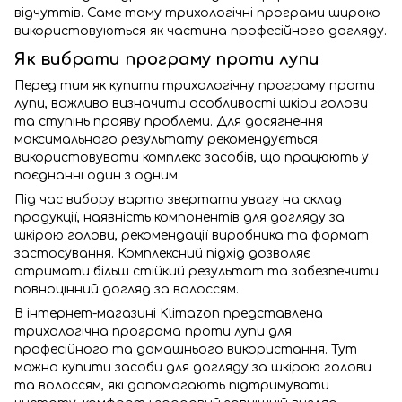
відчуттів. Саме тому трихологічні програми широко
використовуються як частина професійного догляду.
Як вибрати програму проти лупи
Перед тим як купити трихологічну програму проти
лупи, важливо визначити особливості шкіри голови
та ступінь прояву проблеми. Для досягнення
максимального результату рекомендується
використовувати комплекс засобів, що працюють у
поєднанні один з одним.
Під час вибору варто звертати увагу на склад
продукції, наявність компонентів для догляду за
шкірою голови, рекомендації виробника та формат
застосування. Комплексний підхід дозволяє
отримати більш стійкий результат та забезпечити
повноцінний догляд за волоссям.
В інтернет-магазині Klimazon представлена
трихологічна програма проти лупи для
професійного та домашнього використання. Тут
можна купити засоби для догляду за шкірою голови
та волоссям, які допомагають підтримувати