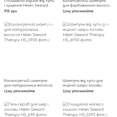
Очищаюча рідина від лупи
Балансуючий шампунь
і лущення Helen Seward
для фарбованого волосся
Therapy
Helen Seward Therapy
915 грн
Ціну уточнюйте
Балансуючий шампунь
Шампунь від лупи для
для натуральних волосся
жирної шкіри голови
Helen Seward Therapy
Helen Seward Therapy
Ціну уточнюйте
Ціну уточнюйте