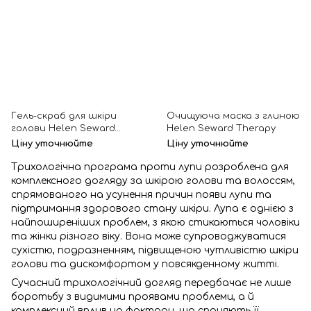
Гель-скраб для шкіри
Очищуюча маска з глиною
голови Helen Seward
Helen Seward Therapy
Therapy
Ціну уточнюйте
Ціну уточнюйте
Трихологічна програма проти лупи розроблена для
комплексного догляду за шкірою голови та волоссям,
спрямованого на усунення причин появи лупи та
підтримання здорового стану шкіри. Лупа є однією з
найпоширеніших проблем, з якою стикаються чоловіки
та жінки різного віку. Вона може супроводжуватися
сухістю, подразненням, підвищеною чутливістю шкіри
голови та дискомфортом у повсякденному житті.
Сучасний трихологічний догляд передбачає не лише
боротьбу з видимими проявами проблеми, а й
комплексний вплив на фактори, що сприяють її