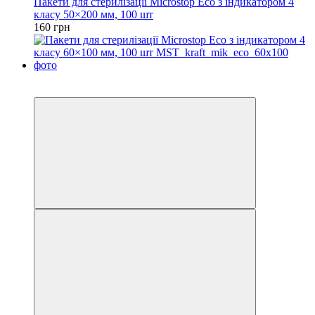
Пакети для стерилізації Microstop Еco з індикатором 4
класу 50×200 мм, 100 шт
160 грн
3
3