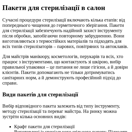
Пакети для стерилізації в салон
Сучасні процедури стерилізації включають кілька етапів: від
попереднього чищення до герметичного зберігання. Пакети
для стерилізації забезпечують надійний захист інструменту
після обробки, запобігаючи повторному забрудненню. Вони
виготовляються з термостійких матеріалів та підходять для
всіх типів стерилізаторів – парових, повітряних та автоклавів.
Для майстрів манікюру, косметологів, перукарів та всіх, хто
працює з інструментами, що контактують зі шкірою, вибір
правильної упаковки – це питання не лише гігієни, а й довіри
клієнтів. Пакети допомагають не тільки дотримуватись
санітарних норм, а й демонструють професійний підхід до
справи.
Види пакетів для стерилізації
Вибір відповідного пакета залежить від типу інструменту,
методу стерилізації та переваг майстра. На ринку можна
зустріти кілька основних видів:
Крафт пакети для стерилізації
Виготовлені із спеціального щільного паперу. Підходять