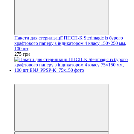
Пакети для стерилізації ППСП-К Sterimagic із бурого
крафтового паперу з індикатором 4 класу 150×250 мм,
100 шт
275 грн
3
3