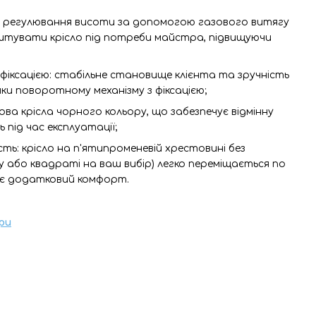
: регулювання висоти за допомогою газового витягу
штувати крісло під потреби майстра, підвищуючи
фіксацією: стабільне становище клієнта та зручність
и поворотному механізму з фіксацією;
снова крісла чорного кольору, що забезпечує відмінну
ь під час експлуатації;
сть: крісло на п'ятипроменевій хрестовині без
у або квадраті на ваш вибір) легко переміщається по
дає додатковий комфорт.
ри