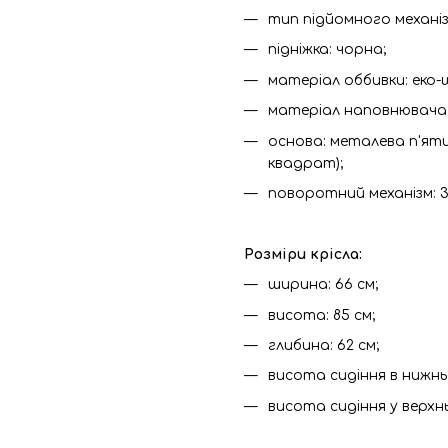
тип підйомного механіз
підніжка: чорна;
матеріал оббивки: еко-
матеріал наповнювача:
основа: металева п'ят
квадрат);
поворотний механізм: 3
Розміри крісла:
ширина: 66 см;
висота: 85 см;
глибина: 62 см;
висота сидіння в нижньо
висота сидіння у верхнь