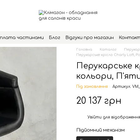
плата частинами
Блог
Відгуки про магазин
Контак
Головна
Каталог
Перукар
Перукарське крісло Charly Loft, Р
Перукарське кр
кольори, П'яти
Під замовлення
Артикул: VM
20 137 грн
Увійти
для відображення
%
Підйомний механізм