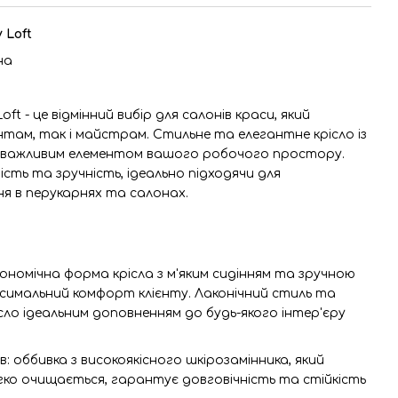
 Loft
на
oft - це відмінний вибір для салонів краси, який
там, так і майстрам. Стильне та елегантне крісло із
 важливим елементом вашого робочого простору.
ість та зручність, ідеально підходячи для
я в перукарнях та салонах.
номічна форма крісла з м'яким сидінням та зручною
ксимальний комфорт клієнту. Лаконічний стиль та
ісло ідеальним доповненням до будь-якого інтер'єру
в: оббивка з високоякісного шкірозамінника, який
гко очищається, гарантує довговічність та стійкість