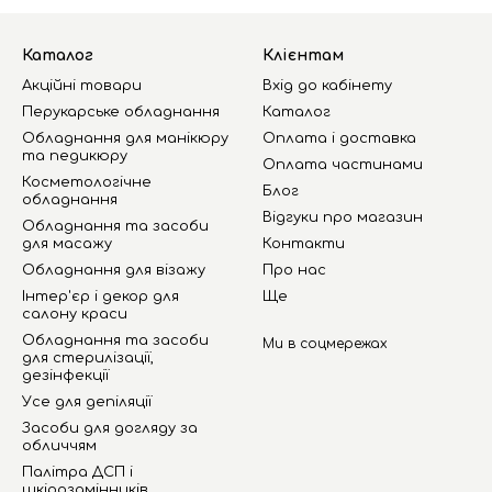
Каталог
Клієнтам
Акційні товари
Вхід до кабінету
Перукарське обладнання
Каталог
Обладнання для манікюру
Оплата і доставка
та педикюру
Оплата частинами
Косметологічне
Блог
обладнання
Відгуки про магазин
Обладнання та засоби
для масажу
Контакти
Обладнання для візажу
Про нас
Інтер'єр і декор для
Ще
салону краси
Обладнання та засоби
Ми в соцмережах
для стерилізації,
дезінфекції
Усе для депіляції
Засоби для догляду за
обличчям
Палітра ДСП і
шкірозамінників