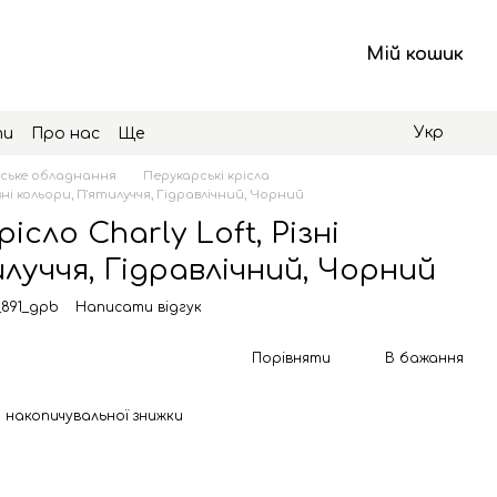
Мій кошик
Укр
ти
Про нас
Ще
ське обладнання
Перукарські крісла
ізні кольори, П'ятилуччя, Гідравлічний, Чорний
ісло Charly Loft, Різні
луччя, Гідравлічний, Чорний
_891_gpb
Написати відгук
Порівняти
В бажання
 накопичувальної знижки