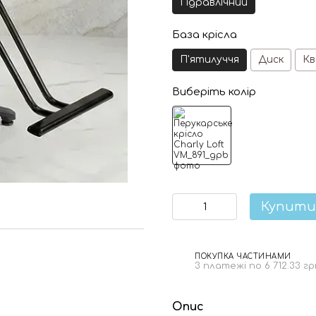
Гідравлічний
База крісла
П'ятилуччя
Диск
К
Виберіть колір
Купити
ПОКУПКА ЧАСТИНАМИ
3 платежі по 6 712.33 гр
Опис