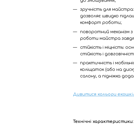
до зношування;
зручність для майстра
дозволяє швидко підла
комфорт роботи;
поворотний механізм з 
роботи майстра завдяк
стійкість і міцність: о
стійкість і довговічніст
практичність і мобільні
коліщаток (або на диск
салону, а підніжка до
Дивитися кольори екошкі
Технічні характеристики: