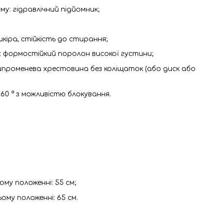
му: гідравлічний підйомник;
шкіра, стійкість до стирання;
 формостійкий поролон високої густини;
ипроменева хрестовина без коліщаток (або диск або
60 ° з можливістю блокування.
му положенні: 55 см;
ому положенні: 65 см.