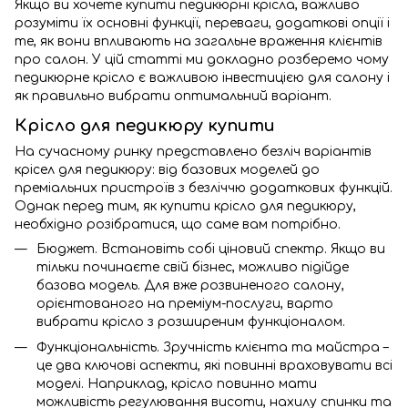
Якщо ви хочете купити педикюрні крісла, важливо
розуміти їх основні функції, переваги, додаткові опції і
те, як вони впливають на загальне враження клієнтів
про салон. У цій статті ми докладно розберемо чому
педикюрне крісло є важливою інвестицією для салону і
як правильно вибрати оптимальний варіант.
Крісло для педикюру купити
На сучасному ринку представлено безліч варіантів
крісел для педикюру: від базових моделей до
преміальних пристроїв з безліччю додаткових функцій.
Однак перед тим, як купити крісло для педикюру,
необхідно розібратися, що саме вам потрібно.
Бюджет. Встановіть собі ціновий спектр. Якщо ви
тільки починаєте свій бізнес, можливо підійде
базова модель. Для вже розвиненого салону,
орієнтованого на преміум-послуги, варто
вибрати крісло з розширеним функціоналом.
Функціональність. Зручність клієнта та майстра –
це два ключові аспекти, які повинні враховувати всі
моделі. Наприклад, крісло повинно мати
можливість регулювання висоти, нахилу спинки та