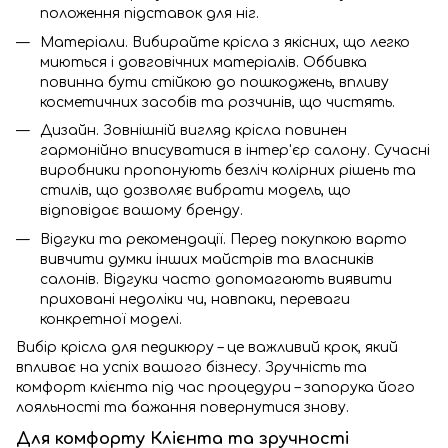
положення підставок для ніг.
Матеріали. Вибирайте крісла з якісних, що легко
миються і довговічних матеріалів. Оббивка
повинна бути стійкою до пошкоджень, впливу
косметичних засобів та розчинів, що чистять.
Дизайн. Зовнішній вигляд крісла повинен
гармонійно вписуватися в інтер'єр салону. Сучасні
виробники пропонують безліч колірних рішень та
стилів, що дозволяє вибрати модель, що
відповідає вашому бренду.
Відгуки та рекомендації. Перед покупкою варто
вивчити думки інших майстрів та власників
салонів. Відгуки часто допомагають виявити
приховані недоліки чи, навпаки, переваги
конкретної моделі.
Вибір крісла для педикюру – це важливий крок, який
впливає на успіх вашого бізнесу. Зручність та
комфорт клієнта під час процедури – запорука його
лояльності та бажання повернутися знову.
Для комфорту Клієнта та зручності