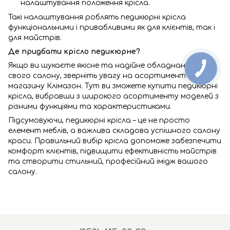
налаштування положення крісла.
Такі налаштування роблять педикюрні крісла
функціональними і привабливими як для клієнтів, так і
для майстрів.
Де придбати крісло педикюрне?
Якщо ви шукаєте якісне та надійне обладнання для
свого салону, зверніть увагу на асортимент
магазину Клімазон. Тут ви зможете купити педикюрні
крісла, вибравши з широкого асортименту моделей з
різними функціями та характеристиками.
Підсумовуючи, педикюрні крісла – це не просто
елемент меблів, а важлива складова успішного салону
краси. Правильний вибір крісла допоможе забезпечити
комфорт клієнтів, підвищити ефективність майстрів
та створити стильний, професійний імідж вашого
салону.