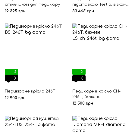
стільчиком для педикюру
підставкою Tertio, візком,
Rior
стільцем та підставкою
19 325 грн
33 465 грн
для сумки
3
3
3
3
Педикюрне крісло 246Т
Педикюрне крісло CH-
246Т, бежеве
12 900 грн
12 500 грн