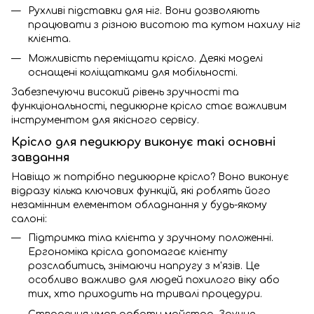
Рухливі підставки для ніг. Вони дозволяють
працювати з різною висотою та кутом нахилу ніг
клієнта.
Можливість переміщати крісло. Деякі моделі
оснащені коліщатками для мобільності.
Забезпечуючи високий рівень зручності та
функціональності, педикюрне крісло стає важливим
інструментом для якісного сервісу.
Крісло для педикюру виконує такі основні
завдання
Навіщо ж потрібно педикюрне крісло? Воно виконує
відразу кілька ключових функцій, які роблять його
незамінним елементом обладнання у будь-якому
салоні:
Підтримка тіла клієнта у зручному положенні.
Ергономіка крісла допомагає клієнту
розслабитись, знімаючи напругу з м'язів. Це
особливо важливо для людей похилого віку або
тих, хто приходить на тривалі процедури.