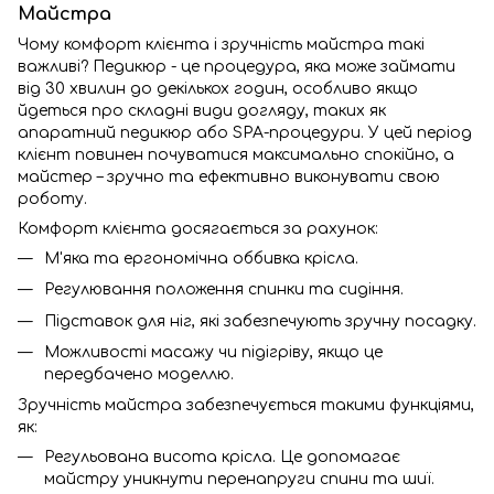
Майстра
Чому комфорт клієнта і зручність майстра такі
важливі? Педикюр - це процедура, яка може займати
від 30 хвилин до декількох годин, особливо якщо
йдеться про складні види догляду, таких як
апаратний педикюр або SPA-процедури. У цей період
клієнт повинен почуватися максимально спокійно, а
майстер – зручно та ефективно виконувати свою
роботу.
Комфорт клієнта досягається за рахунок:
М'яка та ергономічна оббивка крісла.
Регулювання положення спинки та сидіння.
Підставок для ніг, які забезпечують зручну посадку.
Можливості масажу чи підігріву, якщо це
передбачено моделлю.
Зручність майстра забезпечується такими функціями,
як:
Регульована висота крісла. Це допомагає
майстру уникнути перенапруги спини та шиї.