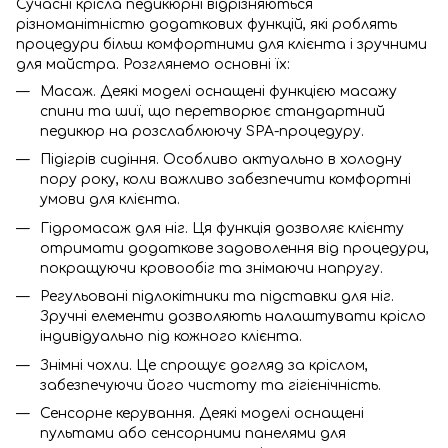
Сучасні крісла педикюрні відрізняються
різноманітністю додаткових функцій, які роблять
процедури більш комфортними для клієнта і зручними
для майстра. Розглянемо основні їх:
Масаж. Деякі моделі оснащені функцією масажу
спини та шиї, що перетворює стандартний
педикюр на розслаблюючу SPA-процедуру.
Підігрів сидіння. Особливо актуально в холодну
пору року, коли важливо забезпечити комфортні
умови для клієнта.
Гідромасаж для ніг. Ця функція дозволяє клієнту
отримати додаткове задоволення від процедури,
покращуючи кровообіг та знімаючи напругу.
Регульовані підлокітники та підставки для ніг.
Зручні елементи дозволяють налаштувати крісло
індивідуально під кожного клієнта.
Знімні чохли. Це спрощує догляд за кріслом,
забезпечуючи його чистоту та гігієнічність.
Сенсорне керування. Деякі моделі оснащені
пультами або сенсорними панелями для