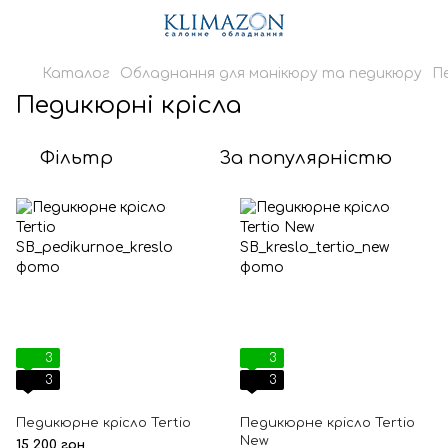
Каталог
Обладнання для манікюру та педикюру
П
Педикюрні крісла
Фільтр
За популярністю
3
3
3
3
Педикюрне крісло Tertio
Педикюрне крісло Tertio
New
15 200 грн