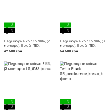
3
3
3
3
Педикюрне крісло 8186, (2
Педикюрне крісло 8187, (3
мотори), Білий, ПВХ
мотори), Білий, ПВХ
(полівінілхлорид)
(полівінілхлорид)
49 500 грн
54 500 грн
3
3
3
3