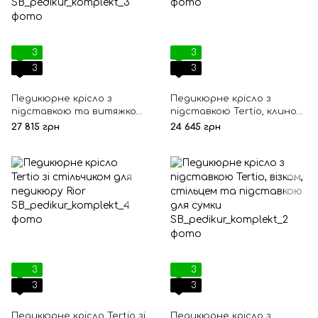
3
3
3
3
Педикюрне крісло з
Педикюрне крісло з
підставкою та витяжкою
підставкою Tertio, клином
Tertio, клином та
та стільцем
27 815 грн
24 645 грн
стільчиком, Різні кольори,
Штучна шкіра
3
3
3
3
Педикюрне крісло Tertio зі
Педикюрне крісло з