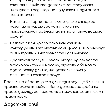
Створення умов роботи майстра. Зручне
становище клієнта дозволяє майстру легко
виконувати педикюр, не відчуваючи надмірного
навантаження.
Естетика. Гарне та стильне крісло створює
позитивне перше враження у клієнта,
підкреслюючи професіоналізм та статус вашого
салону.
Безпека. Якісні крісла оснащені стійкими
конструкціями та механізмами фіксації, що мінімізує
ризик травм чи незручностей для клієнта.
Додаткові послуги Сучасні моделі крісел часто
включають функції масажу, підігріву або навіть
гідромасажу для ніг, що дозволяє салону
розширити спектр послуг.
Правильно обране крісло для педикюру – це більше ніж
просто елемент меблів. Воно допомагає зробити
процес догляду за ногами якіснішим, комфортнішим і
приємнішим.
Додаткові опції