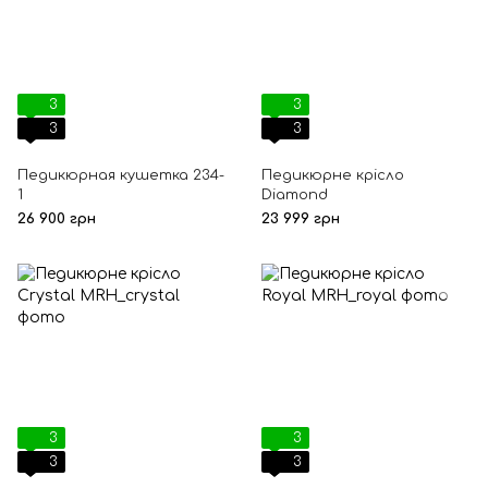
3
3
3
3
Педикюрная кушетка 234-
Педикюрне крісло
1
Diamond
26 900 грн
23 999 грн
3
3
3
3