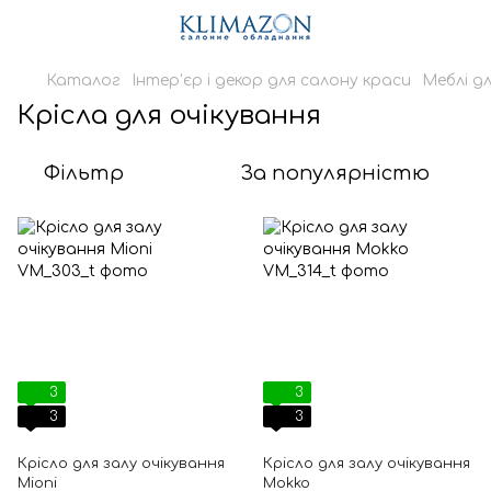
Каталог
Інтер'єр і декор для салону краси
Меблі дл
Крісла для очікування
Фільтр
За популярністю
3
3
3
3
Крісло для залу очікування
Крісло для залу очікування
Mioni
Mokko