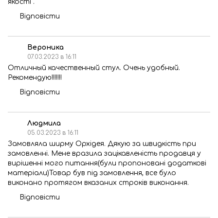
якості .
Відповісти
Вероника
07.03.2023 в 16:11
Отличный качественный стул. Очень удобный.
Рекомендую!!!!!!!
Відповісти
Людмила
05.03.2023 в 16:11
Замовляла ширму Орхідея. Дякую за швидкість при
замовленні. Мене вразила зацікавленість продавця у
вирішенні мого питання(були пропоновані додаткові
матеріали)Товар був під замовлення, все було
виконано протягом вказаних строків виконання.
Відповісти