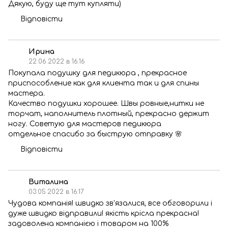
Дякую, буду ще тут купляти)
Відповісти
Ирина
22.06.2022 в 16:16
Покупала подушку для педикюра , прекрасное
приспособление как для клиента так и для спины
мастера.
Качество подушки хорошее. Швы ровные,нитки не
торчат, наполнитель плотный, прекрасно держит
ногу. Советую для мастеров педикюра
отдельное спасибо за быструю отправку 🌸
Відповісти
Виталина
03.05.2022 в 16:17
Чудова компанія! швидко зв'язалися, все обговорили і
дуже швидко відправили! якість крісла прекрасна!
задоволена компанією і товаром на 100%