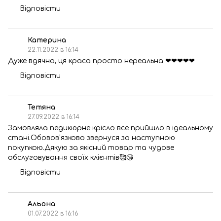
Відповісти
Катерина
22.11.2022 в 16:14
Дуже вдячна, ця краса просто нереальна ❤❤❤❤❤
Відповісти
Тетяна
27.09.2022 в 16:14
Замовляла педикюрне крісло все прийшло в ідеальному
стані.Обовов‘язково звернуся за наступною
покупкою.Дякую за якісний товар та чудове
обслуговування своїх клієнтів🥰😘
Відповісти
Альона
01.07.2022 в 16:16