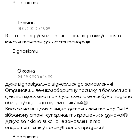
Відповісти
Тетяна
01.09.2023 в 16:09
В захваті від усього ,починаючи від спілкування із
консультантом до якості товару❤️
Відповісти
Оксана
24.08.2023 в 16:09
Дуже відповідально віднеслися до замовлення!
Отримавши великогабаритну посилку я боялася за її
цілісність,оскільки там було скло ,але все було надійно
обгорнуте,за що окремо дякую🙏🏻
Візочок на вищому рівні,всі деталі якісні та надійні !В
зібраному стані -супер,навіть краще,ніж я думала!😍
Дякую за якісно виконане замовлення та
оперативність у всьому!Гарних продажів!
Відповісти