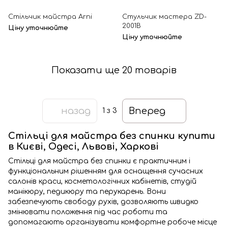
Стільчик майстра Arni
Стульчик мастера ZD-
2001В
Ціну уточнюйте
Ціну уточнюйте
Показати ще 20 товарів
назад
Вперед
1
з 3
Стільці для майстра без спинки купити
в Києві, Одесі, Львові, Харкові
Стільці для майстра без спинки є практичним і
функціональним рішенням для оснащення сучасних
салонів краси, косметологічних кабінетів, студій
манікюру, педикюру та перукарень. Вони
забезпечують свободу рухів, дозволяють швидко
змінювати положення під час роботи та
допомагають організувати комфортне робоче місце