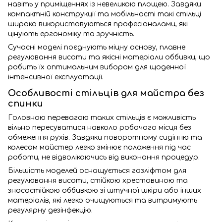
навіть у приміщеннях із невеликою площею. Завдяки
компактній конструкції та мобільності такі стільці
широко використовуються професіоналами, які
цінують ергономіку та зручність.
Сучасні моделі поєднують міцну основу, плавне
регулювання висоти та якісні матеріали оббивки, що
робить їх оптимальним вибором для щоденної
інтенсивної експлуатації.
Особливості стільців для майстра без
спинки
Головною перевагою таких стільців є можливість
вільно пересуватися навколо робочого місця без
обмеження рухів. Завдяки поворотному сидінню та
колесам майстер легко змінює положення під час
роботи, не відволікаючись від виконання процедур.
Більшість моделей оснащується газліфтом для
регулювання висоти, стійкою хрестовиною та
зносостійкою оббивкою зі штучної шкіри або інших
матеріалів, які легко очищуються та витримують
регулярну дезінфекцію.