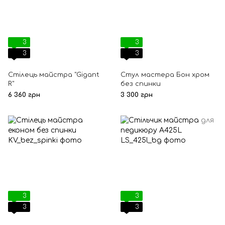
3
3
3
3
Стілець майстра "Gigant
Стул мастера Бон хром
R"
без спинки
6 360 грн
3 300 грн
3
3
3
3