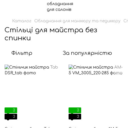
Каталог
Обладнання для манікюру та педикюру
С
Стільці для майстра без
спинки
Фільтр
За популярністю
3
3
3
3