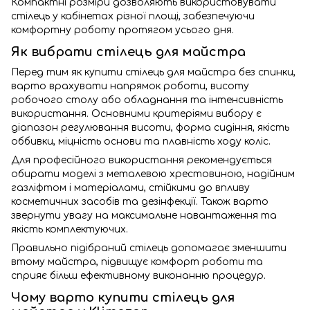
Компактні розміри дозволяють використовувати
стілець у кабінетах різної площі, забезпечуючи
комфортну роботу протягом усього дня.
Як вибрати стілець для майстра
Перед тим як купити стілець для майстра без спинки,
варто врахувати напрямок роботи, висоту
робочого столу або обладнання та інтенсивність
використання. Основними критеріями вибору є
діапазон регулювання висоти, форма сидіння, якість
оббивки, міцність основи та плавність ходу коліс.
Для професійного використання рекомендується
обирати моделі з металевою хрестовиною, надійним
газліфтом і матеріалами, стійкими до впливу
косметичних засобів та дезінфекції. Також варто
звернути увагу на максимальне навантаження та
якість комплектуючих.
Правильно підібраний стілець допомагає зменшити
втому майстра, підвищує комфорт роботи та
сприяє більш ефективному виконанню процедур.
Чому варто купити стілець для