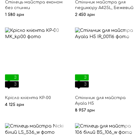
Стілець майстра економ
Стільчик майстра для
без спинки
педикюру А425L, Бежевий
1 580 грн
2 450 грн
3
3
3
3
Крісло клієнта КР-00
Стільчик для майстра
Ayala Н5
4 125 грн
8 957 грн