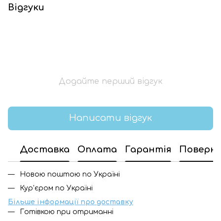
Відгуки
Додайте перший відгук
Написати відгук
Доставка
Оплата
Гарантія
Поверн
Новою поштою по Україні
Кур'єром по Україні
Більше інформації про доставку
Готівкою при отриманні