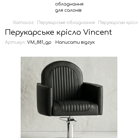
Каталог
Перукарське обладнання
Перукарські кріс
Перукарське крісло Vincent
Артикул:
VM_881_gp
Написати відгук