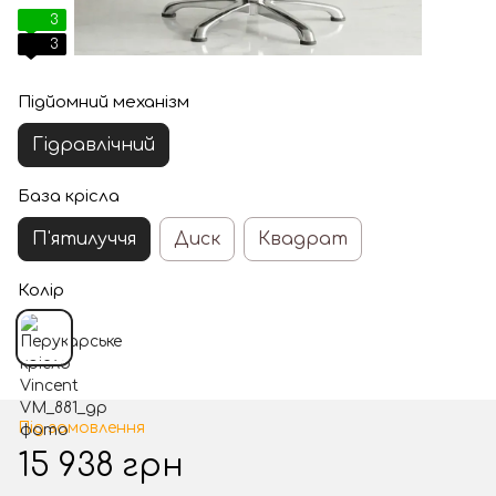
3
3
Підйомний механізм
Гідравлічний
База крісла
П'ятилуччя
Диск
Квадрат
Колір
Під замовлення
15 938 грн