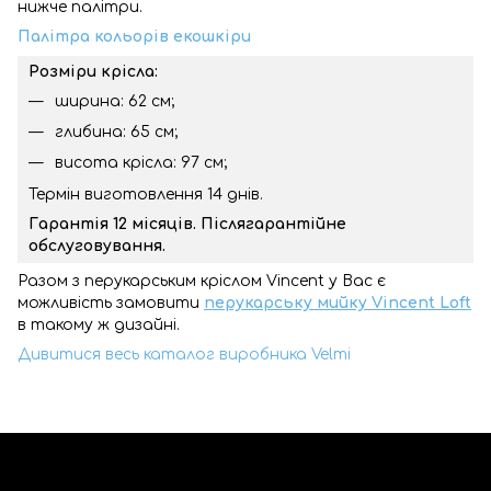
нижче палітри.
Палітра кольорів екошкіри
Розміри крісла:
ширина: 62 см;
глибина: 65 см;
висота крісла: 97 см;
Термін виготовлення 14 днів.
Гарантія 12 місяців. Післягарантійне
обслуговування.
Разом з перукарським кріслом Vincent у Вас є
можливість замовити
перукарську мийку Vincent Loft
в такому ж дизайні.
Дивитися весь каталог виробника Velmi