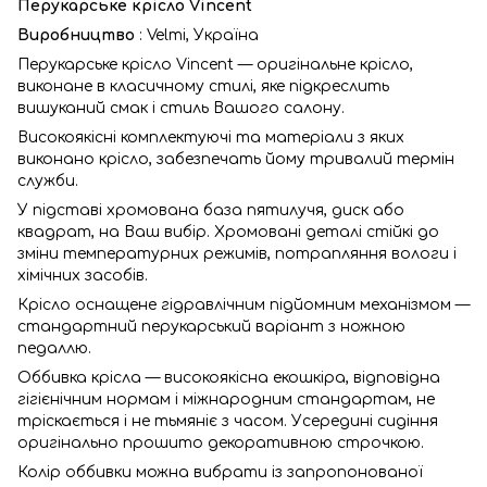
Перукарське крісло Vincent
Виробництво
: Velmi, Україна
Перукарське крісло Vincent — оригінальне крісло,
виконане в класичному стилі, яке підкреслить
вишуканий смак і стиль Вашого салону.
Високоякісні комплектуючі та матеріали з яких
виконано крісло, забезпечать йому тривалий термін
служби.
У підставі хромована база пятилучя, диск або
квадрат, на Ваш вибір. Хромовані деталі стійкі до
зміни температурних режимів, потрапляння вологи і
хімічних засобів.
Крісло оснащене гідравлічним підйомним механізмом —
стандартний перукарський варіант з ножною
педаллю.
Оббивка крісла — високоякісна екошкіра, відповідна
гігієнічним нормам і міжнародним стандартам, не
тріскається і не тьмяніє з часом. Усередині сидіння
оригінально прошито декоративною строчкою.
Колір оббивки можна вибрати із запропонованої