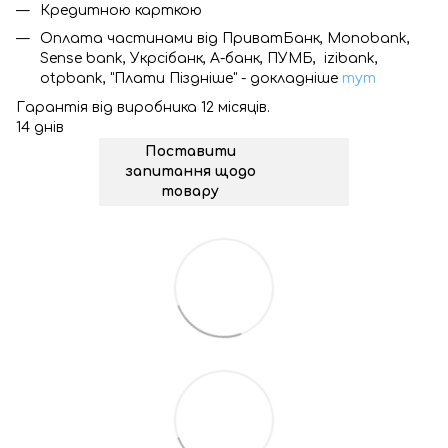
Кредитною карткою
Оплата частинами від ПриватБанк, Monobank,
Sense bank, Укрсібанк, А-банк, ПУМБ, izibank,
otpbank, "Плати Піздніше" - докладніше
тут
Гарантія від виробника 12 місяців.
14 днів
Поставити
запитання щодо
товару