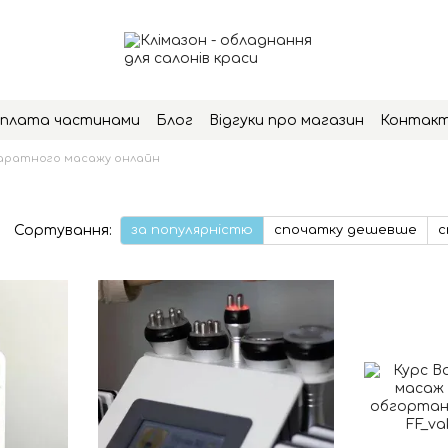
плата частинами
Блог
Відгуки про магазин
Контак
аратного масажу онлайн
Сортування:
за популярністю
спочатку дешевше
с