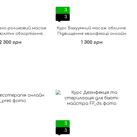
3
3
мно-роликовий масаж
Курс Вакуумний масаж обличчя.
юлітні обгортання.
Підвищення кваліфікації онлайн
зовий онлайн
2 300 грн
1 300 грн
3
3