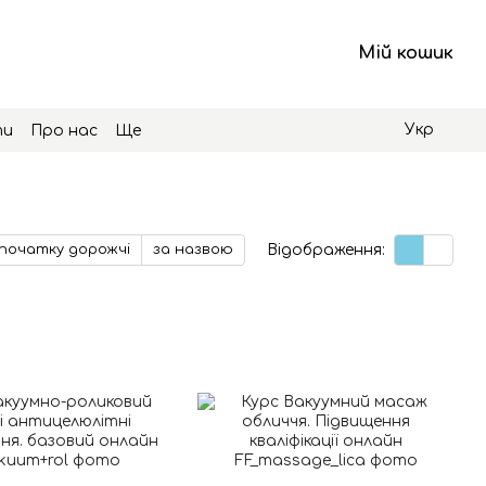
Мій кошик
Укр
ти
Про нас
Ще
Відображення:
початку дорожчі
за назвою