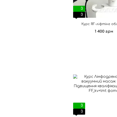
3
3
Курс RF-ліфтінг об
1 400 грн
3
3