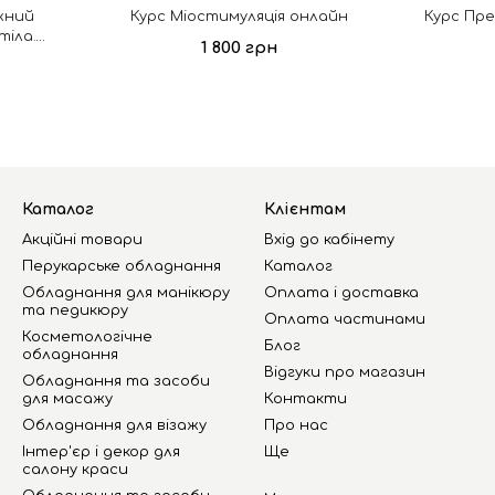
жний
Курс Міостимуляція онлайн
Курс Пр
тіла.
1 800 грн
ії онлайн
Каталог
Клієнтам
Акційні товари
Вхід до кабінету
Перукарське обладнання
Каталог
Обладнання для манікюру
Оплата і доставка
та педикюру
Оплата частинами
Косметологічне
Блог
обладнання
Відгуки про магазин
Обладнання та засоби
для масажу
Контакти
Обладнання для візажу
Про нас
Інтер'єр і декор для
Ще
салону краси