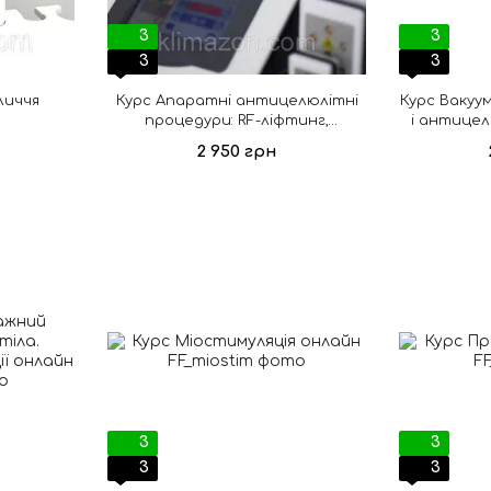
3
3
3
3
личчя
Курс Апаратні антицелюлітні
Курс Вакуу
процедури: RF-ліфтинг,
і антицел
кавітація, лазерний ліполіз,
ба
2 950 грн
вакуумний.
3
3
3
3