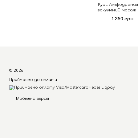
Курс Лімфодрена
вакуумний масаж 
Підвищення кваліфікац
1 350 грн
© 2026
Приймаємо до оплати
Мобільна версія