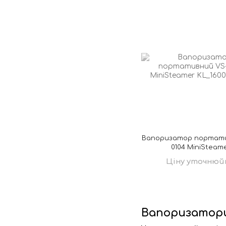
Вапоризатор портати
0104 MiniSteam
Ціну уточнюй
Вапоризатор