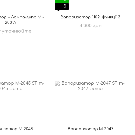
3
ор + Лампа-лупа М -
Вапоризатор 1102, функції 3
2001А
4 300 грн
у уточнюйте
ризатор M-2045
Вапоризатор M-2047