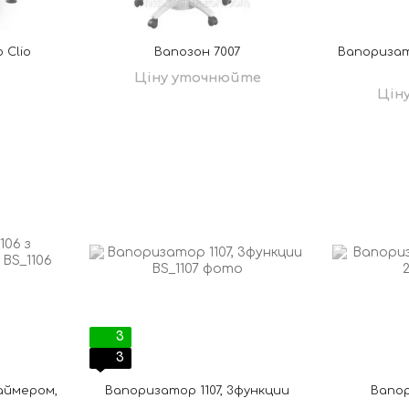
 Clio
Вапозон 7007
Вапоризат
Ціну уточнюйте
Цін
3
3
аймером,
Вапоризатор 1107, 3функции
Вапо