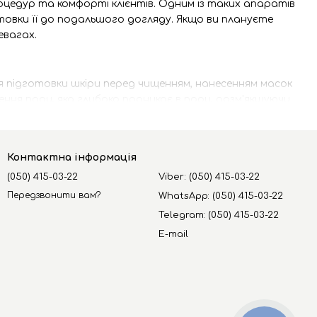
оцедур та комфорті клієнтів. Одним із таких апаратів
овки її до подальшого догляду. Якщо ви плануєте
евагах.
 підготовки шкіри перед чищенням, нанесенням масок
ня пари, яка глибоко проникає в пори, розм'якшуючи
Контактна інформація
(050) 415-03-22
Viber: (050) 415-03-22
Передзвонити вам?
WhatsApp: (050) 415-03-22
Telegram: (050) 415-03-22
E-mail
терапія та регулювання інтенсивності пари, що