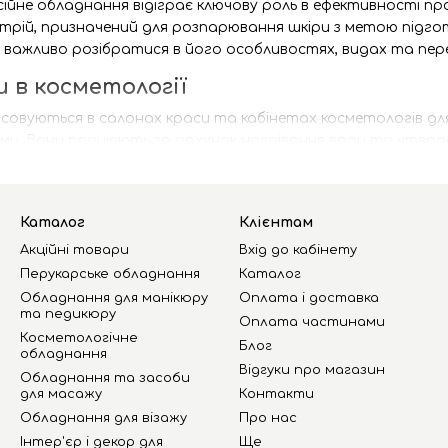
сійне обладнання відіграє ключову роль в ефективності пр
трій, призначений для розпарювання шкіри з метою підгот
важливо розібратися в його особливостях, видах та пер
 в косметології
вуються в салонах краси та кабінетах косметологів для
и. Вони працюють за рахунок нагрівання води та утворен
сприяючи їх легкому видаленню.
ризатора:
Каталог
Клієнтам
сунення забруднень;
Акційні товари
Вхід до кабінету
ркуляції крові;
Перукарське обладнання
Каталог
Обладнання для манікюру
Оплата і доставка
до наступних процедур;
та педикюру
Оплата частинами
Косметологічне
ів регенерації та оновлення клітин.
Блог
обладнання
Відгуки про магазин
ені додатковими функціями, такими як озонування, аромо
Обладнання та засоби
для масажу
Контакти
ними та зручними у використанні.
Обладнання для візажу
Про нас
 звернути увагу
Інтер'єр і декор для
Ще