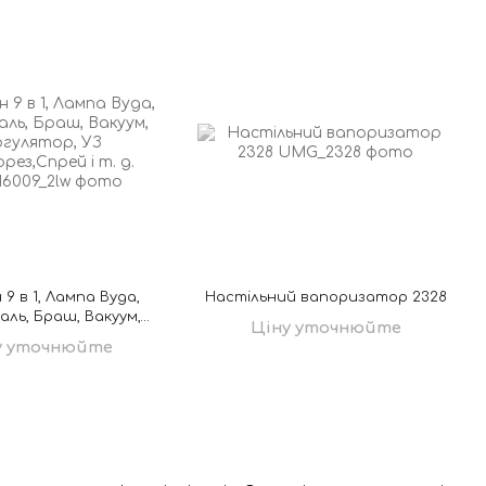
9 в 1, Лампа Вуда,
Настільний вапоризатор 2328
ль, Браш, Вакуум,
Ціну уточнюйте
огулятор, УЗ
у уточнюйте
ез,Спрей і т. д.