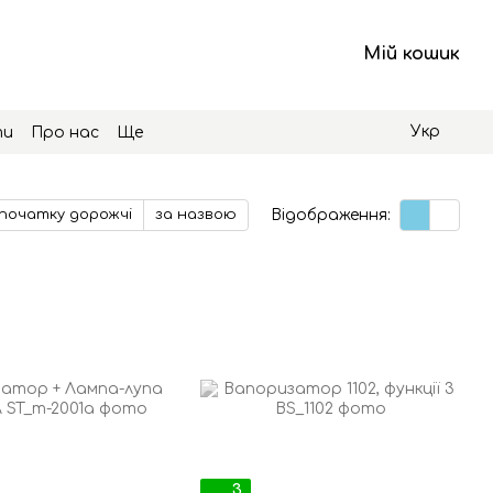
Мій кошик
Укр
ти
Про нас
Ще
Відображення:
початку дорожчі
за назвою
3