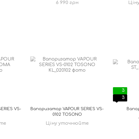
6 990 грн
Цін
3
3
ERIES VS-
Вапоризатор VAPOUR SERIES VS-
Вапо
0102 TOSONO
те
Ціну уточнюйте