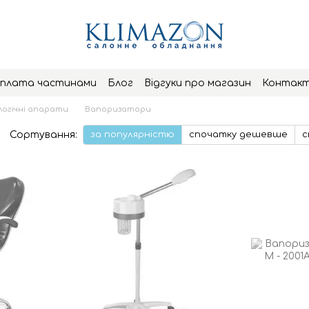
плата частинами
Блог
Відгуки про магазин
Контак
огічні апарати
Вапоризатори
Сортування:
за популярністю
спочатку дешевше
с