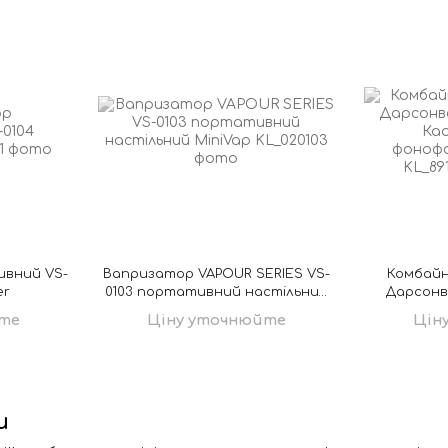
вний VS-
Вапризатор VAPOUR SERIES VS-
Комбайн 
er
0103 портативний настільний
Дарсонва
MiniVap
Ка
те
Ціну уточнюйте
Цін
фонофор
и