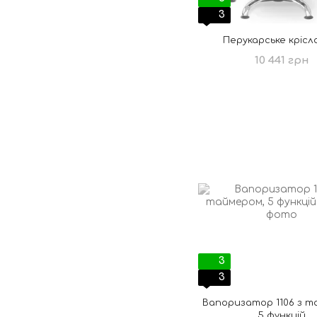
3
Перукарське крісло
10 441 грн
3
3
Вапоризатор 1106 з т
5 функцій