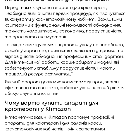
Перед тим як купити апарат для кріотерапії,
необхідно визначити перелік процедур, які планується
виконувати у косметологічному кабінеті. Важливими
критеріями є функціональні можливості обладнання,
точність налаштувань, ергономіка, продуктивність
та простота експлуатації.
Також рекомендується звертати увагу на виробника,
офіційну гарантію, наявність сервісної підтримки та
відповідність обладнання професійним стандартам.
Для інтенсивної роботи краще обирати моделі, які
забезпечують стабільну продуктивність і мають
тривалий ресурс експлуатації.
Якісний апарат дозволяє косметологу працювати
ефективно та впевнено, забезпечуючи високий рівень
обслуговування клієнтів.
Чому варто купити апарат для
кріотерапії у Klimazon
Інтернет-магазин Klimazon пропонує професійні
апарати для кріотерапії для салонів краси,
косметологічних кабінетів і клінік естетичної