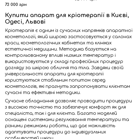
VSS-01
73 000 грн
Купити апарат для кріотерапії в Києві,
Одесі, Львові
Кріотерапія є одним із сучасних напрямків апаратної
косметології, який широко застосовується у салонах
краси, косметологічних кабінетах та клініках
естетичної медицини. Методика базується на
контрольованому впливі низьких температур і
використовується у складі професійних процедур
догляду за шкірою обличчя та тіла. Завдяки своїй
універсальності апарати для кріотерапії
користуються стабільним попитом серед
косметологів, які прагнуть запропонувати клієнтам
сучасні та ефективні методики.
Сучасне обладнання дозволяє проводити процедури
з високою точністю та забезпечує комфорт як для
спеціаліста, так і для клієнта. Багато моделей
оснащені системами регулювання температури та
різними режимами роботи, що дає можливість
адаптувати процедури до індивідуальних
особливостей шкіри.