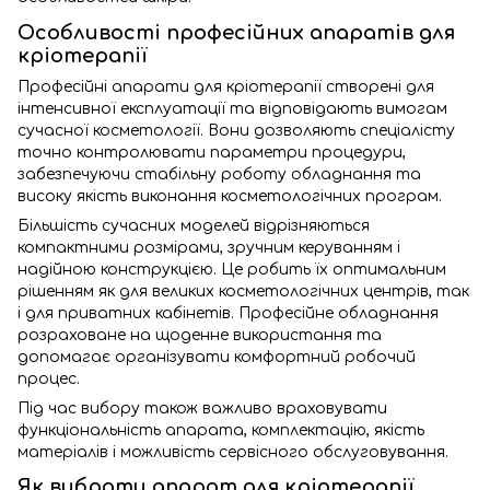
Особливості професійних апаратів для
кріотерапії
Професійні апарати для кріотерапії створені для
інтенсивної експлуатації та відповідають вимогам
сучасної косметології. Вони дозволяють спеціалісту
точно контролювати параметри процедури,
забезпечуючи стабільну роботу обладнання та
високу якість виконання косметологічних програм.
Більшість сучасних моделей відрізняються
компактними розмірами, зручним керуванням і
надійною конструкцією. Це робить їх оптимальним
рішенням як для великих косметологічних центрів, так
і для приватних кабінетів. Професійне обладнання
розраховане на щоденне використання та
допомагає організувати комфортний робочий
процес.
Під час вибору також важливо враховувати
функціональність апарата, комплектацію, якість
матеріалів і можливість сервісного обслуговування.
Як вибрати апарат для кріотерапії