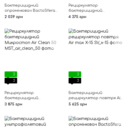
Бактерицидний
Рециркулятор
опромінювач BactoSfera
бактерицидний
OBB 30P Ozone Free
Микростоп Air Clean 100
2 039 грн
4 375 грн
3
3
3
3
Рециркулятор
Бактерицидний
бактерицидний
рециркулятор повітря Air
Микростоп Air Clean 50
max X-15
3 875 грн
5 625 грн