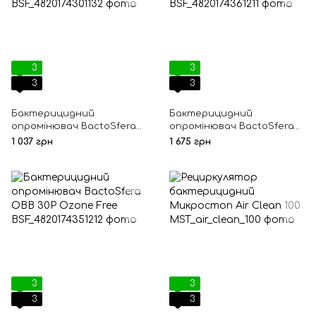
3
3
3
3
Бактерицидний
Бактерицидний
опромінювач BactoSfera
опромінювач BactoSfera
OBB 15S Ozone Free
OBB 30P Ozone
1 037 грн
1 675 грн
3
3
3
3