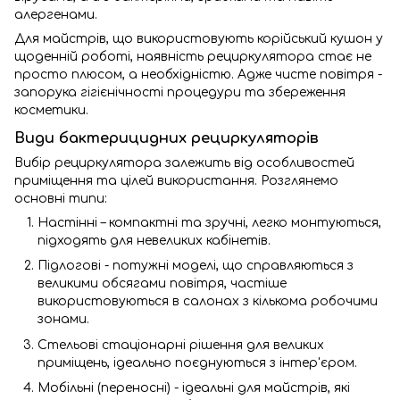
алергенами.
Для майстрів, що використовують корійський кушон у
щоденній роботі, наявність рециркулятора стає не
просто плюсом, а необхідністю. Адже чисте повітря -
запорука гігієнічності процедури та збереження
косметики.
Види бактерицидних рециркуляторів
Вибір рециркулятора залежить від особливостей
приміщення та цілей використання. Розглянемо
основні типи:
Настінні – компактні та зручні, легко монтуються,
підходять для невеликих кабінетів.
Підлогові - потужні моделі, що справляються з
великими обсягами повітря, частіше
використовуються в салонах з кількома робочими
зонами.
Стельові стаціонарні рішення для великих
приміщень, ідеально поєднуються з інтер'єром.
Мобільні (переносні) - ідеальні для майстрів, які