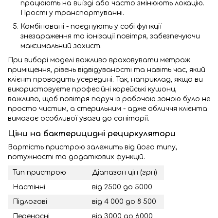
працюють на виїзді або часто змінюють локацію.
Прості у транспортуванні.
Комбіновані - поєднують у собі функції
знезараження та іонізації повітря, забезпечуючи
максимальний захист.
При виборі моделі важливо враховувати метраж
приміщення, рівень відвідуваності та навіть час, який
клієнт проводить усередині. Так, наприклад, якщо ви
використовуєте професійні корейські кушони,
важливо, щоб повітря поруч із робочою зоною було не
просто чистим, а стерильним - адже обличчя клієнта
вимагає особливої ​​уваги до санітарії.
Ціни на бактерицидні рециркулятори
Вартість пристрою залежить від його типу,
потужності та додаткових функцій.
Тип пристрою
Діапазон цін (грн)
Настінні
від 2500 до 5000
Підлогові
від 4 000 до 8 500
Переносні
від 3000 до 6000