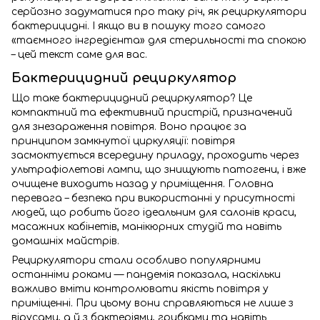
серйозно задуматися про таку річ, як рециркулятори
бактерицидні. І якщо ви в пошуку того самого
«таємного інгредієнта» для стерильності та спокою
– цей текст саме для вас.
Бактерицидний рециркулятор
Що таке бактерицидний рециркулятор? Це
компактний та ефективний пристрій, призначений
для знезараження повітря. Воно працює за
принципом замкнутої циркуляції: повітря
засмоктується всередину приладу, проходить через
ультрафіолетові лампи, що знищують патогени, і вже
очищене виходить назад у приміщення. Головна
перевага – безпека при використанні у присутності
людей, що робить його ідеальним для салонів краси,
масажних кабінетів, манікюрних студій та навіть
домашніх майстрів.
Рециркулятори стали особливо популярними
останніми роками — пандемія показала, наскільки
важливо вміти контролювати якість повітря у
приміщенні. При цьому вони справляються не лише з
вірусами, а й з бактеріями, грибками та навіть