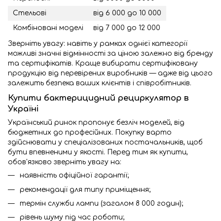
Стельові
від 6 000 до 10 000
Комбіновані моделі
від 7 000 до 12 000
Зверніть увагу: навіть у рамках однієї категорії
можливі значні відмінності за ціною залежно від бренду
та сертифікатів. Краще вибирати сертифіковану
продукцію від перевірених виробників — адже від цього
залежить безпека ваших клієнтів і співробітників.
Купити бактерицидний рециркулятор в
Україні
Український ринок пропонує безліч моделей, від
бюджетних до професійних. Покупку варто
здійснювати у спеціалізованих постачальників, щоб
бути впевненими у якості. Перед тим як купити,
обов'язково зверніть увагу на:
наявність офіційної гарантії;
рекомендації для типу приміщення;
термін служби лампи (загалом 8 000 годин);
рівень шуму під час роботи;