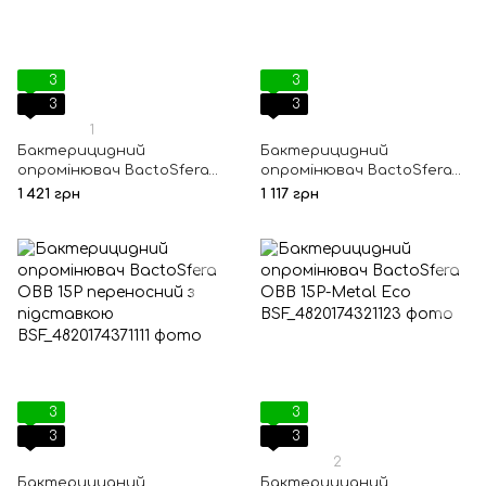
3
3
3
3
1
Бактерицидний
Бактерицидний
опромінювач BactoSfera
опромінювач BactoSfera
OBB 15P Metal Ozone Free
OBB 15P Ozone Free
1 421 грн
1 117 грн
3
3
3
3
2
Бактерицидний
Бактерицидний