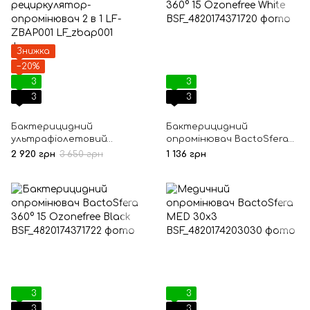
Знижка
−20%
3
3
3
3
Бактерицидний
Бактерицидний
ультрафіолетовий
опромінювач BactoSfera
рециркулятор-
360° 15 Ozonefree White
2 920 грн
3 650 грн
1 136 грн
опромінювач 2 в 1 LF-
ZBAP001
3
3
3
3