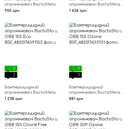
опромінювач BactoSfera
опромінювач BactoSfera
OBB 15P переносний з
OBB 15P-Metal Eco
950 грн
1 634 грн
підставкою
3
3
3
3
Бактерицидний
Бактерицидний
опромінювач BactoSfera
опромінювач BactoSfera
OBB 15S Eco
OBB 15S Ozone
1 238 грн
881 грн