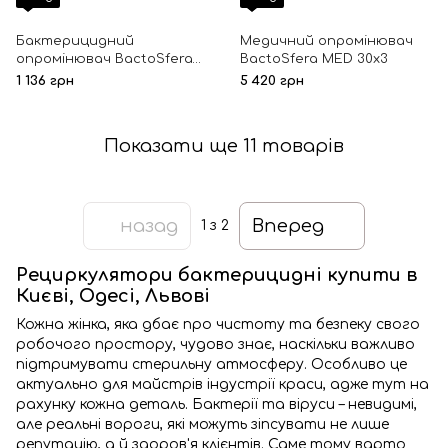
Бактерицидний
Медичний опромінювач
опромінювач BactoSfera
BactoSfera MED 30x3
360° 15 Ozonefree Black
1 136 грн
5 420 грн
Показати ще 11 товарів
назад
Вперед
1
з 2
Рециркулятори бактерицидні купити в
Києві, Одесі, Львові
Кожна жінка, яка дбає про чистоту та безпеку свого
робочого простору, чудово знає, наскільки важливо
підтримувати стерильну атмосферу. Особливо це
актуально для майстрів індустрії краси, адже тут на
рахунку кожна деталь. Бактерії та віруси – невидимі,
але реальні вороги, які можуть зіпсувати не лише
репутацію, а й здоров'я клієнтів. Саме тому варто