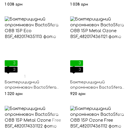
360° 15 Ozone Black
360° 15 Ozone White
1 038 грн
1 038 грн
3
3
3
3
1
Бактерицидний
Бактерицидний
опромінювач BactoSfera
опромінювач BactoSfera
OBB 15P Eco
OBB 15P Metal Ozone
1 320 грн
920 грн