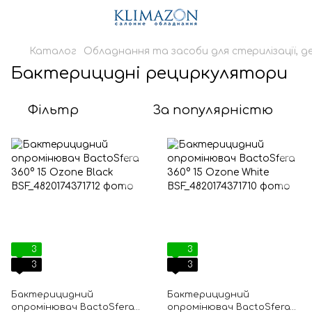
Каталог
Обладнання та засоби для стерилізації, де
Бактерицидні рециркулятори
Фільтр
За популярністю
3
3
3
3
Бактерицидний
Бактерицидний
опромінювач BactoSfera
опромінювач BactoSfera