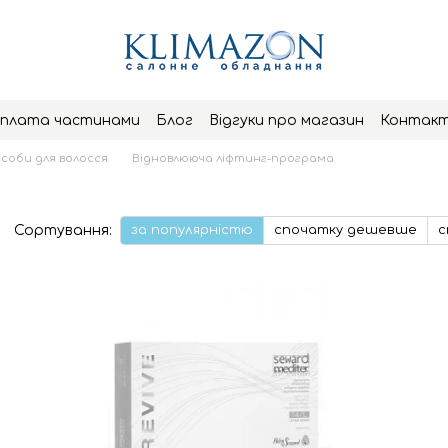
плата частинами
Блог
Відгуки про магазин
Контак
асоби для волосся
Відновлююча ліфтинг-програма
Сортування:
за популярністю
спочатку дешевше
с