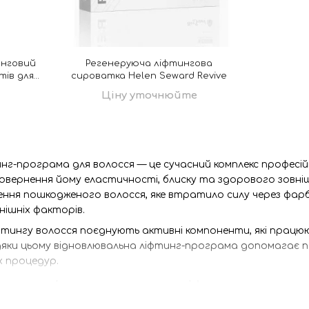
инговий
Регенеруюча ліфтингова
тів для
сироватка Helen Seward Revive
волосся
Ціну уточнюйте
ive
нг-програма для волосся — це сучасний комплекс професі
овернення йому еластичності, блиску та здорового зовні
ення пошкодженого волосся, яке втратило силу через фарбу
нішніх факторів.
іфтингу волосся поєднують активні компоненти, які працюю
яки цьому відновлювальна ліфтинг-програма допомагає по
х процедур.
ходить відновлювальна ліфтинг-прогр
рограма рекомендована для волосся, яке потребує інтенс