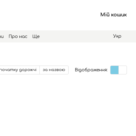
Мій кошик
Укр
ти
Про нас
Ще
Відображення:
початку дорожчі
за назвою