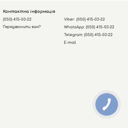
жно від його типу.
Контактна інформація
(050) 415-03-22
Viber: (050) 415-03-22
Передзвонити вам?
WhatsApp: (050) 415-03-22
Telegram: (050) 415-03-22
E-mail
 доглянутому та здоровому стані.
 волоссю професійний догляд та помітний результат.
ити його від подальших пошкоджень.