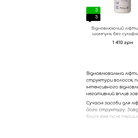
3
3
Відновлюючий ліфт
шампунь без сульфа
слабких і тьмяного 
1 410 грн
Helen Seward Rev
Відновлювальна ліфти
структури волосся, п
інтенсивного відновл
негативний вплив зов
Сучасні засоби для л
його структуру. Завд
блиск вже після перши
Для кого під
Професійна ліфтинг-п