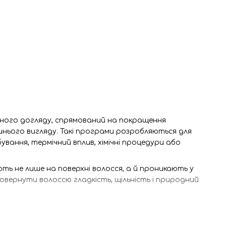
йного догляду, спрямований на покращення
шнього вигляду. Такі програми розробляються для
вання, термічний вплив, хімічні процедури або
ть не лише на поверхні волосся, а й проникають у
вернути волоссю гладкість, щільність і природний
ама
ивного догляду та відновлення. Вона допомагає