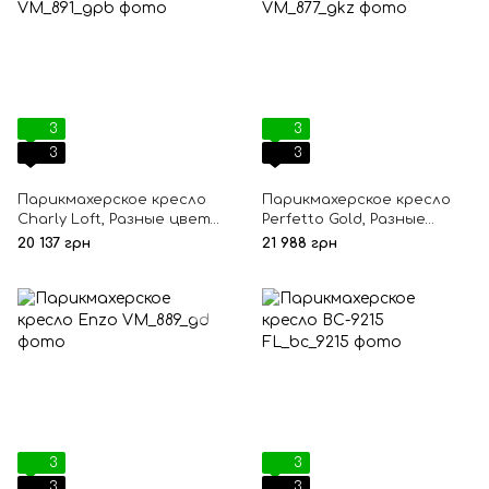
3
3
3
3
Парикмахерское кресло
Парикмахерское кресло
Charly Loft, Разные цвета,
Perfetto Gold, Разные
Гидравлический,
цвета, Гидравлический,
20 137 грн
21 988 грн
Пятилучье, Черный
Квадрат, Золотой
3
3
3
3