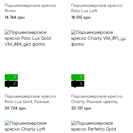
Парикмахерское кресло
Парикмахерское кресло
Primo
Polo Lux Loft
14 764 грн
18 015 грн
3
3
3
3
Парикмахерское кресло
Парикмахерское кресло
Polo Lux Gold, Разные
Charly, Разные цвета,
цвета, Гидравлический,
Гидравлический,
20 724 грн
20 137 грн
Квадрат, Золотой
Пятилучье,
Хромированный