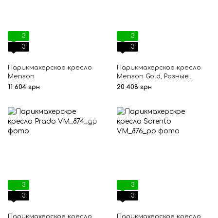
3
3
3
3
Парикмахерское кресло
Парикмахерское кресло
Menson
Menson Gold, Разные
цвета, Гидравлический,
11 604 грн
20 408 грн
Квадрат, Золотой
3
3
3
3
Парикмахерское кресло
Парикмахерское кресло