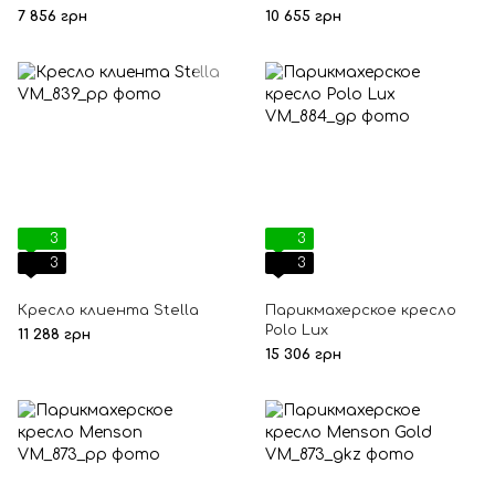
пятилучье
7 856 грн
10 655 грн
3
3
3
3
Кресло клиента Stella
Парикмахерское кресло
Polo Lux
11 288 грн
15 306 грн