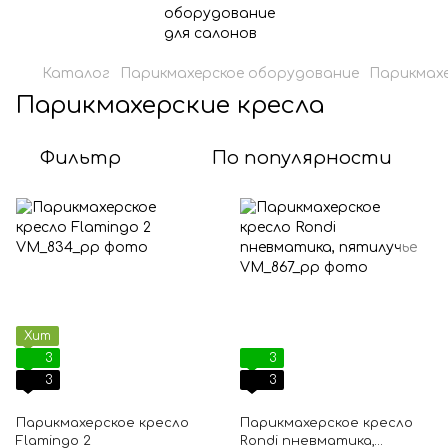
Каталог
Парикмахерское оборудование
Парикмахе
Парикмахерские кресла
Фильтр
По популярности
Хит
3
3
3
3
Парикмахерское кресло
Парикмахерское кресло
Flamingo 2
Rondi пневматика,