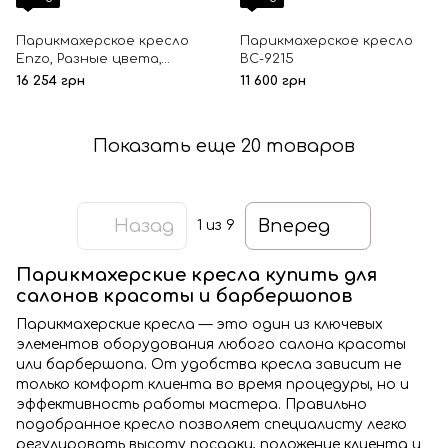
Парикмахерское кресло
Парикмахерское кресло
Enzo, Разные цвета,
BC-9215
Гидравлический, Диск,
16 254 грн
11 600 грн
Хромированный
Показать еще 20 товаров
Назад
Вперед
1
из 9
Парикмахерские кресла купить для
салонов красоты и барбершопов
Парикмахерские кресла — это один из ключевых
элементов оборудования любого салона красоты
или барбершопа. От удобства кресла зависит не
только комфорт клиента во время процедуры, но и
эффективность работы мастера. Правильно
подобранное кресло позволяет специалисту легко
регулировать высоту посадки, положение клиента и