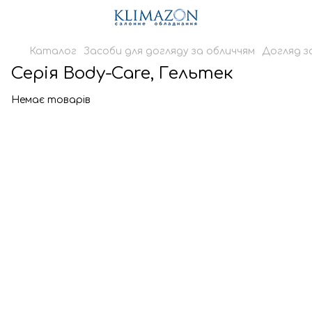
Каталог
Засоби для догляду за обличчям
Догляд з
Серія Body-Care, Гельтек
Немає товарів