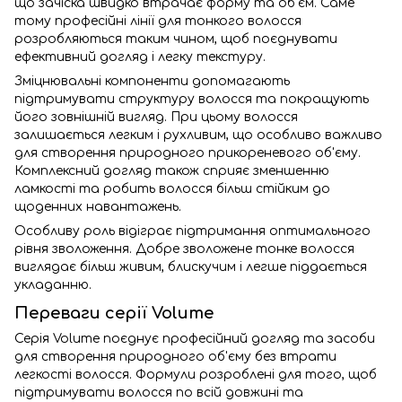
що зачіска швидко втрачає форму та об'єм. Саме
тому професійні лінії для тонкого волосся
розробляються таким чином, щоб поєднувати
ефективний догляд і легку текстуру.
Зміцнювальні компоненти допомагають
підтримувати структуру волосся та покращують
його зовнішній вигляд. При цьому волосся
залишається легким і рухливим, що особливо важливо
для створення природного прикореневого об'єму.
Комплексний догляд також сприяє зменшенню
ламкості та робить волосся більш стійким до
щоденних навантажень.
Особливу роль відіграє підтримання оптимального
рівня зволоження. Добре зволожене тонке волосся
виглядає більш живим, блискучим і легше піддається
укладанню.
Переваги серії Volume
Серія Volume поєднує професійний догляд та засоби
для створення природного об'єму без втрати
легкості волосся. Формули розроблені для того, щоб
підтримувати волосся по всій довжині та