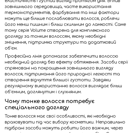
еластичність і густий вигляд протягом дня. Вплив
зовнішнього середовища, часте використання
термоінструментів, фарбування та інші фактори
можуть ще більше послаблювати волосся, роблячи
його менш пишним і більш схильним до ламкості. Саме
тому серія Volume створена для комплексного
догляду за тонким волоссям, якому необхідні
зміцнення, підтримка структури та додатковий
об'єм.
Професійна лінія допомагає забезпечити волоссю
необхідний догляд без ефекту обтяження. Засоби серії
спрямовані на покращення зовнішнього вигляду
волосся, підтримання його природної легкості та
створення відчуття більшої густоти. Завдяки
регулярному використанню волосся виглядає більш
об'ємним, доглянутим і слухняним.
Чому тонке волосся потребує
спеціального догляду
Тонке волосся має свої особливості, які необхідно
враховувати під час вибору косметики. Неправильно
підібрані засоби можуть робити його важчим, через