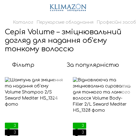
Каталог
Перукарське обладнання
Професійні засоб
Серія Volume – зміцнювальний
догляд для надання об'єму
тонкому волоссю
Фільтр
За популярністю
3
3
3
3