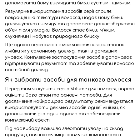
допомагати йому виглядати більш густим і щільним.
Регулярне використання засобів серії сприяє
покращенню текстури волосся, надає йому більш
доглянутого вигляду та допомагає довше зберігати
об'єм після укладки. Волосся стає більш м'яким,
слухняним і набуває природного блиску.
Ще однією перевагою є можливість використання
лінійки як у салонному догляді, так і в домашніх
умовах. Комплексне застосування засобів допомагає
підтримувати результат та забезпечувати волоссю
постійний догляд.
Як вибрати засоби для тонкого волосся
Перед тим як купити серію Volume для волосся, варто
оцінити його стан та основні потреби. Для
досягнення найкращого результату рекомендується
використовувати декілька засобів однієї лінійки, які
доповнюють дію один одного та забезпечують
комплексний ефект.
Під час вибору важливо звертати увагу на склад
продукції, наявність зміцнювальних компонентів і