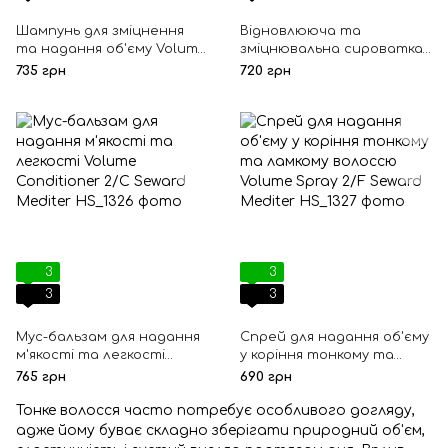
Шампунь для зміцнення
Відновлююча та
та надання об'єму Volume
зміцнювальна сироватка
Shampoo 2/S Seward
для тонкого та ламкого
735 грн
720 грн
Mediter
волосся Volume Body-Filler
2/L Seward Mediter
3
3
3
3
Мус-бальзам для надання
Спрей для надання об'єму
м'якості та легкості
у коріння тонкому та
Volume Conditioner 2/C
ламкому волоссю Volume
765 грн
690 грн
Seward Mediter
Spray 2/F Seward Mediter
Тонке волосся часто потребує особливого догляду,
адже йому буває складно зберігати природний об'єм,