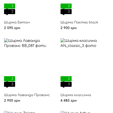
3
3
3
3
Ширма Бетон
Ширма Паєтка black
2 590 грн
2 900 грн
3
3
3
3
Ширма Лаванда Прованс
Ширма класична
2 900 грн
4 485 грн