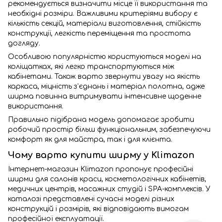
рекомендується визначити місце її використання та
необхідні розміри. Важливими критеріями вибору є
кількість секцій, матеріали виготовлення, стійкість
конструкції, легкість переміщення та простота
догляду.
Особливою популярністю користуються моделі на
коліщатках, які легко транспортуються між
кабінетами. Також варто звернути увагу на якість
каркаса, міцність з'єднань і матеріал полотна, адже
ширма повинна витримувати інтенсивне щоденне
використання.
Правильно підібрана модель допомагає зробити
робочий простір більш функціональним, забезпечуючи
комфорт як для майстра, так і для клієнта.
Чому варто купити ширму у Klimazon
Інтернет-магазин Klimazon пропонує професійні
ширми для салонів краси, косметологічних кабінетів,
медичних центрів, масажних студій і SPA-комплексів. У
каталозі представлені сучасні моделі різних
конструкцій і розмірів, які відповідають вимогам
професійної експлуатації.