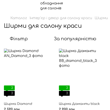
Каталог
Інтер'єр і декор для салону краси
Ширми
Ширми для салону краси
Фільтр
За популярністю
3
3
3
3
Ширма Diamond
Ширма Діаманти black
2 590 грн
2 900 грн