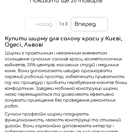
Показати ще 20 товарів
назад
Вперед
1
з 3
Купити ширму для салону краси у Києві,
Одесі, Львові
Ширми є практичним і незамінним елементом
оснащення сучасних салонів краси, косметологічних
кабінетів, SPA-центрів, масажних студій і медичних
клінік. Вони допомагають швидко організувати
окремий робочий простір, забезпечити приватність
під час процедур і зробити перебування клієнтів більш
комфортним. Завдяки мобільній конструкції ширми
легко переміщуються та дозволяють ефективно
зонувати приміщення без проведення ремонтних
робіт.
Сучасні професійні ширми поєднують
функціональність, легкість конструкції та стильний
дизайн. Вони гармонійно доповнюють інтер'єр і
забезпечують комфортні умови як для спеціалістів,