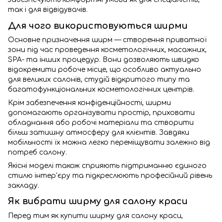
так і для відвідувачів.
Для чого використовуються ширми
Основне призначення ширм — створення приватної
зони під час проведення косметологічних, масажних,
SPA- та інших процедур. Вони дозволяють швидко
відокремити робоче місце, що особливо актуально
для великих салонів, студій відкритого типу та
багатофункціональних косметологічних центрів.
Крім забезпечення конфіденційності, ширми
допомагають організувати простір, приховати
обладнання або робочі матеріали та створити
більш затишну атмосферу для клієнтів. Завдяки
мобільності їх можна легко переміщувати залежно від
потреб салону.
Якісні моделі також сприяють підтриманню єдиного
стилю інтер'єру та підкреслюють професійний рівень
закладу.
Як вибрати ширму для салону краси
Перед тим як купити ширму для салону краси,