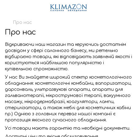
Про нас
Про нас
Відкриваючи наш магазин та керуючись достатнім
досвідом у сфері салонного бізнесу, ми ретельно
відбираємо товари, які відповідають заявленій якості і
користуються найбільшою популярністю і
купівельною спроможністю.
У нас Ви знайдете широкий спектр косметологічного
обладнання: косметологічні комбайни, вапоризатори,
дарсонваль, ультразвукові апарати, апарати для
гальванотерапії, мікрострумової терапії, вакуумного
масажу, мікродермабразії, коагулятори, лампи,
стерилізатори, а також меблі для косметичних кабіни
пр.) Однією з головних переваг нашої компанії є
пропозиція якісного сучасного обладнання.
Усі товари мають гарантію та необхідні документи.
Доступні ціни та якісне обслуговування.