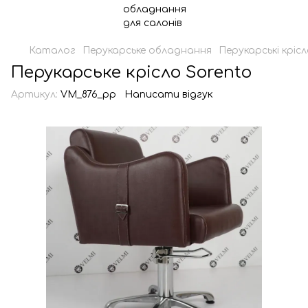
Каталог
Перукарське обладнання
Перукарські кріс
Перукарське крісло Sorento
Артикул:
VM_876_pp
Написати відгук