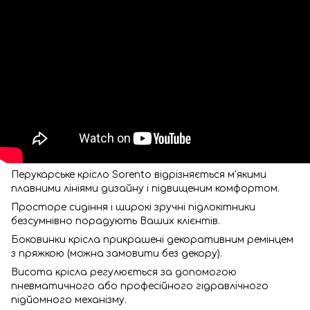
Перукарське крісло Sorento відрізняється м'якими
плавними лініями дизайну і підвищеним комфортом.
Просторе сидіння і широкі зручні підлокітники
безсумнівно порадують Ваших клієнтів.
Боковинки крісла прикрашені декоративним ремінцем
з пряжкою (можна замовити без декору).
Висота крісла регулюється за допомогою
пневматичного або професійного гідравлічного
підйомного механізму.