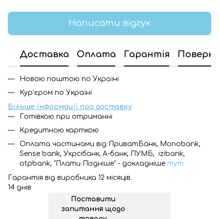
Написати відгук
Доставка
Оплата
Гарантія
Поверн
Новою поштою по Україні
Кур'єром по Україні
Більше інформації про доставку
Готівкою при отриманні
Кредитною карткою
Оплата частинами від ПриватБанк, Monobank,
Sense bank, Укрсібанк, А-банк, ПУМБ, izibank,
otpbank, "Плати Піздніше" - докладніше
тут
Гарантія від виробника 12 місяців.
14 днів
Поставити
запитання щодо
товару