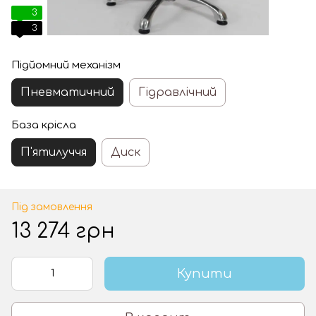
3
3
Підйомний механізм
Пневматичний
Гідравлічний
База крісла
П'ятилуччя
Диск
Під замовлення
13 274 грн
Купити