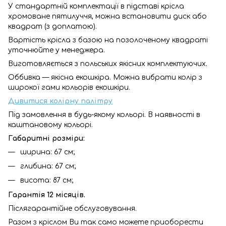
У стандартній комплектації в підставі крісла
хромоване пятилуччя, можна встановити диск або
квадрат (з доплатою).
Вартість крісла з базою на позолоченому квадраті
уточнюйте у менеджера.
Виготовляється з польських якісних комплектуючих.
Оббивка — якісна екошкіра. Можна вибрати колір з
широкої гами кольорів екошкіри.
Дивитися колірну палітру
Під замовлення в будь-якому кольорі. В наявності в
каштановому кольорі.
Габаритні розміри:
ширина: 67 см;
глибина: 67 см;
висота: 87 см;
Гарантія 12 місяців.
Післягарантійне обслуговування.
Разом з кріслом Ви так само можете приоборести