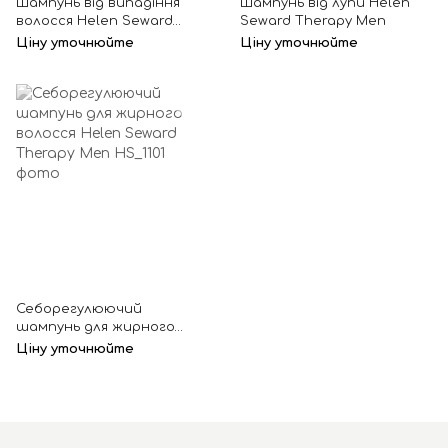
Шампунь від випадіння
Шампунь від лупи Helen
волосся Helen Seward
Seward Therapy Men
Reforce Men
Ціну уточнюйте
Ціну уточнюйте
Себорегулюючий
шампунь для жирного
волосся Helen Seward
Ціну уточнюйте
Therapy Men