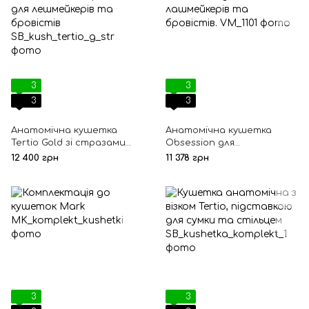
3
3
3
3
Анатомічна кушетка
Анатомічна кушетка
Tertio Gold зі стразами
Obsession для
для лешмейкерів та
лашмейкерів та
12 400 грн
11 378 грн
бровістів
бровістів.
3
3