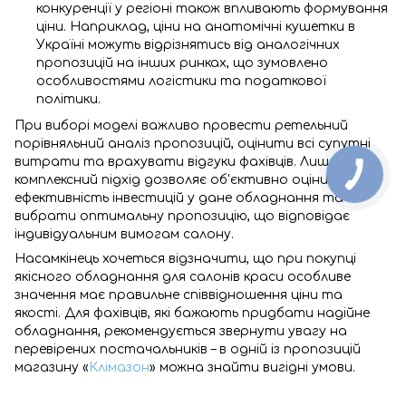
конкуренції у регіоні також впливають формування
ціни. Наприклад, ціни на анатомічні кушетки в
Україні можуть відрізнятись від аналогічних
пропозицій на інших ринках, що зумовлено
особливостями логістики та податкової
політики.
При виборі моделі важливо провести ретельний
порівняльний аналіз пропозицій, оцінити всі супутні
витрати та врахувати відгуки фахівців. Лише
комплексний підхід дозволяє об'єктивно оцінити
ефективність інвестицій у дане обладнання та
вибрати оптимальну пропозицію, що відповідає
індивідуальним вимогам салону.
Насамкінець хочеться відзначити, що при покупці
якісного обладнання для салонів краси особливе
значення має правильне співвідношення ціни та
якості. Для фахівців, які бажають придбати надійне
обладнання, рекомендується звернути увагу на
перевірених постачальників – в одній із пропозицій
магазину «
Клімазон
» можна знайти вигідні умови.