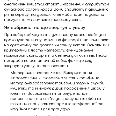
анатомічні кушетки стають незамінним атрибутом
сучасного салону краси. Вони сприяють підвищенню
рівня сервісу та дозволяють майстрам надавати
послуги на максимально високому рівні.
Як вибрати: на що звернути увагу
При виборі обладнання для салону краси необхідно
враховувати низку важливих факторів, що впливають
на ергономіку та довговічність кушеток. Основними
критеріями є якість матеріалу, функціональні
можливості, комфорт та безпека для клієнтів. Перш
ніж зробити остаточний вибір, фахівцю слід
звернути увагу на такі аспекти:
Матеріали виготовлення: Використання
гіпоалергенних, екологічно чистих та міцних
матеріалів забезпечує тривалий термін служби
кушетки та мінімізує ризик подразнення шкіри у
клієнтів. Високоякісні пінополіуретанові
наповнювачі та стійкі до зношування оббивні
тканини сприяють створенню комфортної та
надійної основи для процедур.