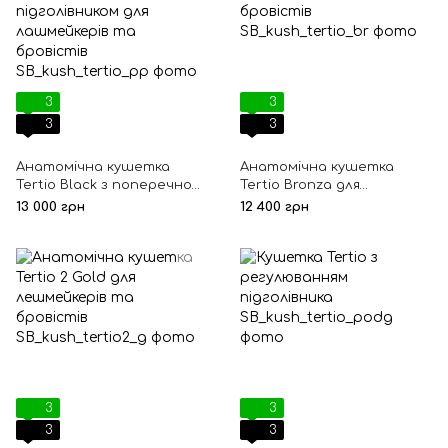
3
3
3
3
Анатомічна кушетка
Анатомічна кушетка
Tertio Black з поперечною
Tertio Bronza для
прошивкою та
лешмейкерів та бровістів
13 000 грн
12 400 грн
підголівником для
лашмейкерів та бровістів
3
3
3
3