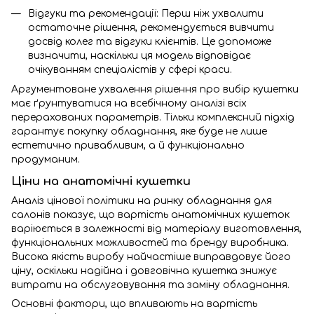
Відгуки та рекомендації: Перш ніж ухвалити
остаточне рішення, рекомендується вивчити
досвід колег та відгуки клієнтів. Це допоможе
визначити, наскільки ця модель відповідає
очікуванням спеціалістів у сфері краси.
Аргументоване ухвалення рішення про вибір кушетки
має ґрунтуватися на всебічному аналізі всіх
перерахованих параметрів. Тільки комплексний підхід
гарантує покупку обладнання, яке буде не лише
естетично привабливим, а й функціонально
продуманим.
Ціни на анатомічні кушетки
Аналіз цінової політики на ринку обладнання для
салонів показує, що вартість анатомічних кушеток
варіюється в залежності від матеріалу виготовлення,
функціональних можливостей та бренду виробника.
Висока якість виробу найчастіше виправдовує його
ціну, оскільки надійна і довговічна кушетка знижує
витрати на обслуговування та заміну обладнання.
Основні фактори, що впливають на вартість