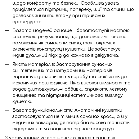
щодо комфорту та безпеки. Особлива увага
приділяється підтримці попереку, шиї та спини, що
дозволяє знизити втому при тривалих
процедурах.
Багато моделей оснащені багатоступінчастою
системою регулювання, що дозволяє змінювати
положення як самого клієнта, так і окремих
елементів конструкції кушетки. Це забезпечує
індивідуальний підхід до кожного відвідувача.
Якість матеріалів: Застосування сучасних
синтетичних та натуральних матеріалів
гарантує довговічність виробу та стійкість до
механічних пошкоджень. Піна високої щільності та
водовідштовхувальні оббивки сприяють легкому
очищенню та підтримці естетичного вигляду
кушетки.
Багатофункціональність: Анатомічні кушетки
застосовуються не тільки в салонах краси, а й у
медичних закладах, де потрібна висока точність
підтримки тіла пацієнта під час процедур.
З урахуванням усіх зазначених характеристик