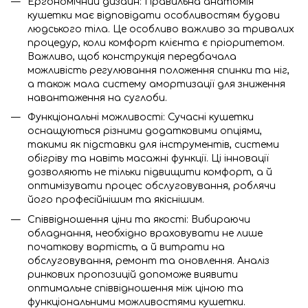
Ергономічний дизайн: Правильна анатомія
кушетки має відповідати особливостям будови
людського тіла. Це особливо важливо за тривалих
процедур, коли комфорт клієнта є пріоритетом.
Важливо, щоб конструкція передбачала
можливість регулювання положення спинки та ніг,
а також мала систему амортизації для зниження
навантаження на суглоби.
Функціональні можливості: Сучасні кушетки
оснащуються різними додатковими опціями,
такими як підставки для інструментів, системи
обігріву та навіть масажні функції. Ці інновації
дозволяють не тільки підвищити комфорт, а й
оптимізувати процес обслуговування, роблячи
його професійнішим та якіснішим.
Співвідношення ціни та якості: Вибираючи
обладнання, необхідно враховувати не лише
початкову вартість, а й витрати на
обслуговування, ремонт та оновлення. Аналіз
ринкових пропозицій допоможе виявити
оптимальне співвідношення між ціною та
функціональними можливостями кушетки.