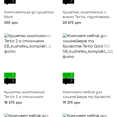
3
3
Комплектація до кушеток
Кушетка анатомічна з
Mark
візком Tertio, підставкою
для сумки та стільцем
500 грн
24 675 грн
3
3
3
3
Кушетка анатомічна
Комплект меблів для
Tertio 2 зі стільчиком
лашмейкерів та бровістів
Tertio Gold 100
18 575 грн
19 375 грн