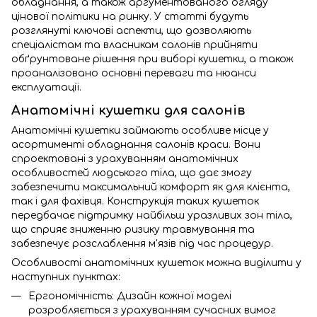
обладнання, а також аргументованого огляду
цінової політики на ринку. У статті будуть
розглянуті ключові аспекти, що дозволяють
спеціалістам та власникам салонів прийняти
обґрунтоване рішення при виборі кушетки, а також
проаналізовано основні переваги та нюанси
експлуатації.
Анатомічні кушетки для салонів
Анатомічні кушетки займають особливе місце у
асортименті обладнання салонів краси. Вони
спроектовані з урахуванням анатомічних
особливостей людського тіла, що дає змогу
забезпечити максимальний комфорт як для клієнта,
так і для фахівця. Конструкція таких кушеток
передбачає підтримку найбільш уразливих зон тіла,
що сприяє зниженню ризику травмування та
забезпечує розслаблення м'язів під час процедур.
Особливості анатомічних кушеток можна виділити у
наступних пунктах:
Ергономічність: Дизайн кожної моделі
розробляється з урахуванням сучасних вимог