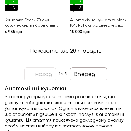
3
3
3
3
Кушетка Stark-70 для
Анатомічна кушетка Mark
лашмейкерів і бровістів із
КА01-01 для лашмейкерів
поперечним
та бровістів
6 955 грн
15 000 грн
наповнювачем
Показати ще 20 товарів
назад
Вперед
1
з 3
Анатомічні кушетки
У світі індустрія краси стрімко розвивається, що
диктує необхідність використання високоякісного
устаткування салонах. Одним з ключових елементів,
що сприяють підвищенню якості послуг, є анатомічні
кушетки. Ця стаття присвячена докладному аналізу
особливостей вибору та застосування даного