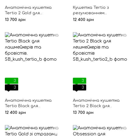
Анатомічна кушетка
Кушетка Tertio з
Tertio 2 Gold для
регулюванням
лешмейкерів та бровістів
підголівника
13 700 грн
12 400 грн
3
3
3
3
Анатомічна кушетка
Анатомічна кушетка
Tertio Black для
Tertio 2 Black для
лашмейкерів та
лешмейкерів та бровістів
12 400 грн
13 700 грн
бровістів.