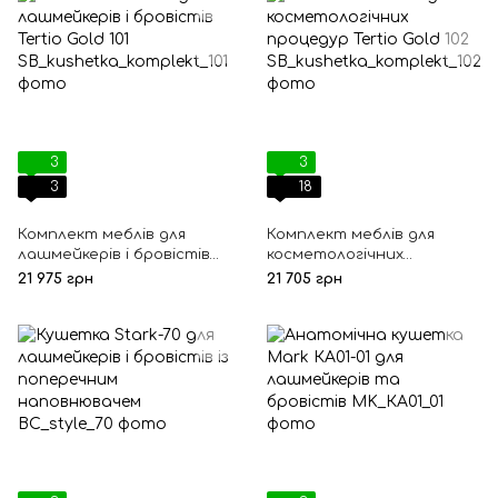
3
3
3
18
Комплект меблів для
Комплект меблів для
лашмейкерів і бровістів
косметологічних
Tertio Gold 101
процедур Tertio Gold 102
21 975 грн
21 705 грн