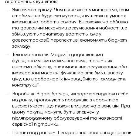
анатомічних кушеток:
Якість матеріалу: Чим вище якість матеріалів, тим
стабільніша буде експлуатація кушетки в умовах
інтенсивної роботи салону. Високоякісна оббивка
та довговічні механізми регулювання найчастіше
збільшують початкову вартість, але у
довгостроковій перспективі економлять бюджет
закладу.
Технологічність: Моделі з додатковими
функціональними можливостями, такими як
система обігріву, автоматичне регулювання або
інтегровані масажні функції мають більш високу
ціну, що відображає їх інноваційність і складність
конструкції.
Виробник: Відомі бренди, які зарекомендували себе
на ринку, пропонують продукцію з гарантією
високої якості, що також впливає на рівень цін. При
цьому покупці можуть бути впевнені у
післяпродажному обслуговуванні та наявності
сервісної підтримки.
Попит над ринком: Географічне становище і рівень