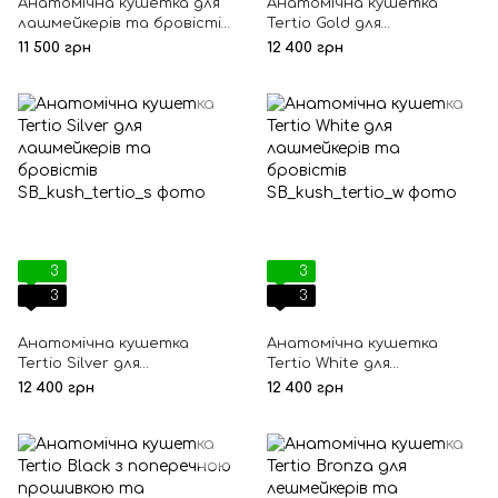
Анатомічна кушетка для
Анатомічна кушетка
лашмейкерів та бровістів
Tertio Gold для
Harmony
лешмейкерів та
11 500 грн
12 400 грн
бровістів.
3
3
3
3
Анатомічна кушетка
Анатомічна кушетка
Tertio Silver для
Tertio White для
лашмейкерів та бровістів
лашмейкерів та бровістів
12 400 грн
12 400 грн