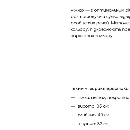
ніжках — є оптимальним р
розташовуючи сумки відвід
особистих речей. Металев
кольору, підкреслюють пре
варіантах кольору.
Технічні характеристики:
ніжки: метал, покрити
висота: 35 см;
глибина: 40 см;
ширина: 32 см;