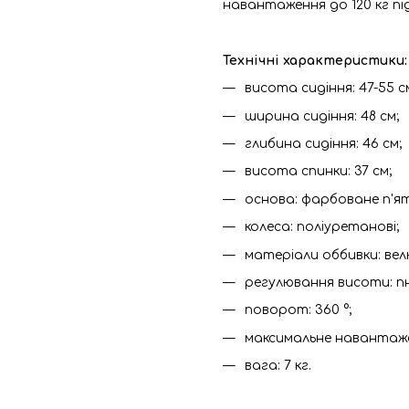
навантаження до 120 кг пі
Технічні характеристики:
висота сидіння: 47-55 с
ширина сидіння: 48 см;
глибина сидіння: 46 см;
висота спинки: 37 см;
основа: фарбоване п'яти
колеса: поліуретанові;
матеріали оббивки: велю
регулювання висоти: п
поворот: 360 °;
максимальне навантажен
вага: 7 кг.