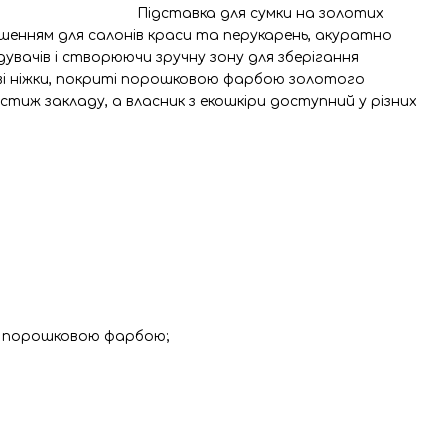
Підставка для сумки на золотих
ішенням для салонів краси та перукарень, акуратно
увачів і створюючи зручну зону для зберігання
і ніжки, покриті порошковою фарбою золотого
стиж закладу, а власник з екошкіри доступний у різних
й порошковою фарбою;