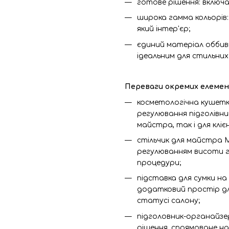
готове рішення: включ
широка гамма кольорів:
який інтер'єр;
єдиний матеріал оббивк
ідеальним для стильних
Переваги окремих елемен
косметологічна кушетка
регулювання підголівни
майстра, так і для кліє
стільчик для майстра M
регулюванням висоти 
процедури;
підставка для сумки н
додатковий простір дл
статусі салону;
підголовник-органайзе
рішення, спрямоване на