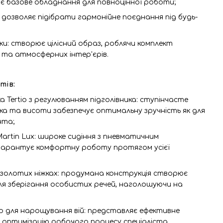
ає базове обладнання для повноцінної роботи;
 дозволяє підібрати гармонійне поєднання під будь-
и: створює цілісний образ, роблячи комплект
 та атмосферних інтер'єрів.
тів:
 Tertio з регулюванням підголівника: ступінчасте
ка та висоти забезпечує оптимальну зручність як для
нта;
artin Lux: широке сидіння з пневматичним
гарантує комфортну роботу протягом усієї
а золотих ніжках: продумана конструкція створює
я зберігання особистих речей, наголошуючи на
р для нарощування вій: представляє ефективне
 оптимізацію робочого процесу спеціаліста.