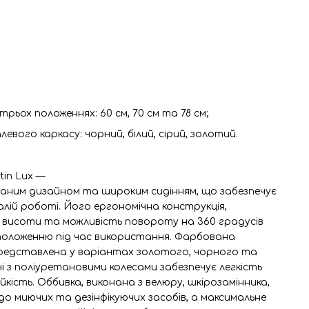
рьох положеннях: 60 см, 70 см та 78 см;
евого каркасу: чорний, білий, сірий, золотий.
in Lux —
аним дизайном та широким сидінням, що забезпечує
лій роботі. Його ергономічна конструкція,
висоти та можливість повороту на 360 градусів
оложенню під час використання. Фарбована
редставлена у варіантах золотого, чорного та
ні з поліуретановими колесами забезпечує легкість
кість. Оббивка, виконана з велюру, шкірозамінника,
 до миючих та дезінфікуючих засобів, а максимальне