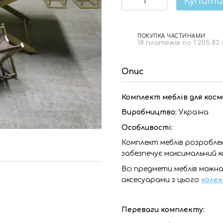
Купити
ПОКУПКА ЧАСТИНАМИ
18 платежів по 1 205.83
Опис
Комплект меблів для косме
Виробництво:
Україна
Особливості:
Комплект меблів розробле
забезпечує максимальний 
Всі предмети меблів можн
аксесуарами з цього
колек
Переваги комплекту: