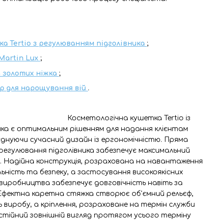
а Tertio з регулюванням підголівника
;
Martin Lux
;
а золотих ніжка
;
р для нарощування вій
.
Косметологічна кушетка Tertio із
ика є оптимальним рішенням для надання клієнтам
оєднуючи сучасний дизайн із ергономічністю. Пряма
регулювання підголівника забезпечує максимальний
. Надійна конструкція, розрахована на навантаження
льність та безпеку, а застосування високоякісних
виробництва забезпечує довговічність навіть за
. Ефектна каретна стяжка створює об'ємний рельєф,
 виробу, а кріплення, розраховане на термін служби
постійний зовнішній вигляд протягом усього терміну