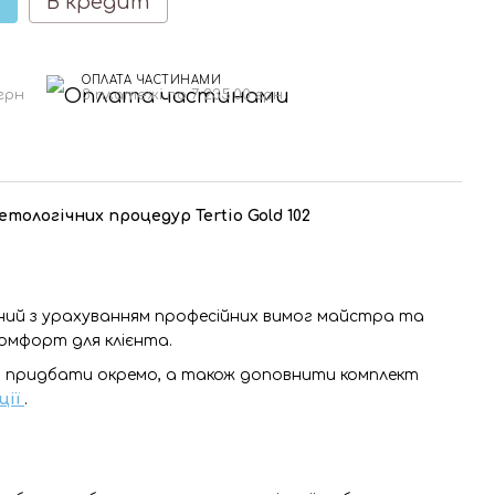
В кредит
ОПЛАТА ЧАСТИНАМИ
 грн
3 платежі по 7 235.00 грн
тологічних процедур Tertio Gold 102
ний з урахуванням професійних вимог майстра та
комфорт для клієнта.
а придбати окремо, а також доповнити комплект
ції
.