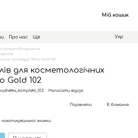
Мій кошик
Укр
ти
Про нас
Ще
логічне обладнання
овістів
чних процедур Tertio Gold 102
ів для косметологічних
o Gold 102
kushetka_komplekt_102
Написати відгук
Порівняти
В бажання
 накопичувальної знижки