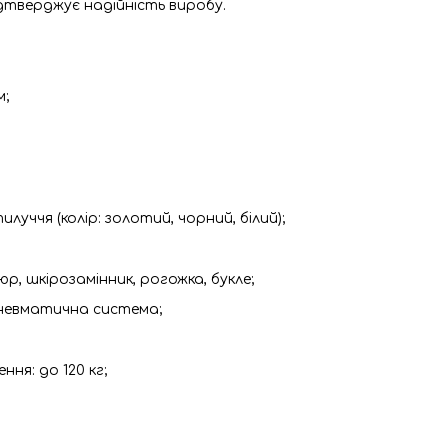
дтверджує надійність виробу.
м;
луччя (колір: золотий, чорний, білий);
р, шкірозамінник, рогожка, букле;
невматична система;
ня: до 120 кг;