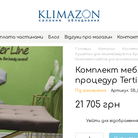
плата частинами
Блог
Відгуки про магазин
Контак
Головна
Каталог
Космето
Кушетки для лешмейкерів та бр
Комплект меблів для косметологі
Комплект мебл
процедур Terti
Під замовлення
Артикул: SB_
21 705 грн
Увійти
для відображення
%