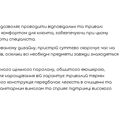
е дозволяє проводити відповідальні та тривалі
 комфортом для клієнта, забезпечуючи при цьому
оти спеціаліста.
ваному дизайну, пристрій суттєво скорочує час на
в, оскільки всі необхідні предмети завжди знаходяться
існого щільного поролону, обшитого екошкірою,
ля нарощування вій гарантує тривалий термін
його конструкція передбачає легкість в очищенні та
є санітарним вимогам та сприяє підтримці високого