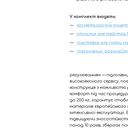
У комплект входять:
косметологічна кушетк
стільчик для майстра 
підставка для сумки н
підголівник-органайзе
регулюванням — підголівн
високоякісного сервісу, п
конструкція з можливістю 
комфорт під час процедур
до 200 кг, гарантує стабі
матеріалів європейського 
інтенсивної експлуатації
підвищуючи зносостійкість
понад 10 років, зберігає 