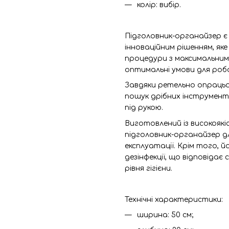
колір: вибір.
Підголовник-органайзер є
інноваційним рішенням, як
процедури з максимальним
оптимальні умови для роб
Завдяки ретельно опрацьо
пошук дрібних інструменті
під рукою.
Виготовлений із високояк
підголовник-органайзер д
експлуатації. Крім того, 
дезінфекції, що відповіда
рівня гігієни.
Технічні характеристики:
ширина: 50 см;