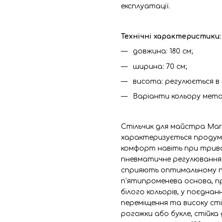
експлуатації.
Технічні характеристики:
довжина: 180 см;
ширина: 70 см;
висота: регулюється в т
Варіанти кольору метал
Стільчик для майстра Mart
характеризується продум
комфорт навіть при трива
пневматичне регулювання 
сприяють оптимальному п
п'ятипроменева основа, п
білого кольорів, у поєднан
переміщення та високу стій
рогожки або букле, стійка