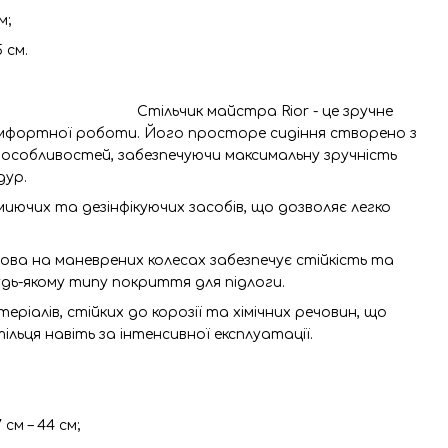
м;
 см.
Стільчик майстра Rior - це зручне
омфортної роботи. Його просторе сидіння створено з
особливостей, забезпечуючи максимальну зручність
дур.
миючих та дезінфікуючих засобів, що дозволяє легко
ова на маневрених колесах забезпечує стійкість та
удь-якому типу покриття для підлоги.
ріалів, стійких до корозії та хімічних речовин, що
льця навіть за інтенсивної експлуатації.
см – 44 см;