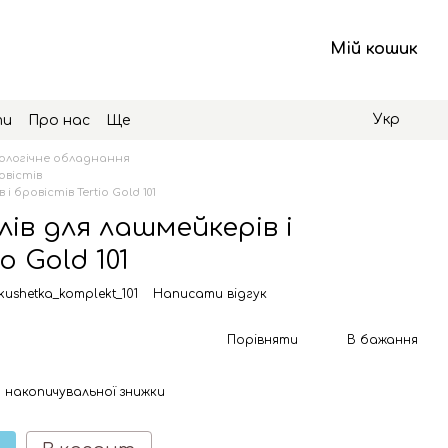
Мій кошик
Укр
ти
Про нас
Ще
логічне обладнання
овістів
 бровістів Tertio Gold 101
ів для лашмейкерів і
o Gold 101
kushetka_komplekt_101
Написати відгук
Порівняти
В бажання
 накопичувальної знижки