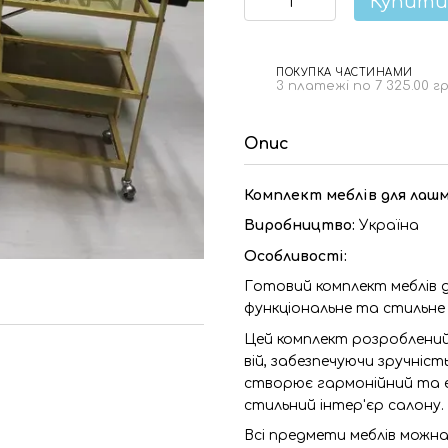
Купити
ПОКУПКА ЧАСТИНАМИ
3 платежі по 7 325.00 г
Опис
Комплект меблів для лашме
Виробництво:
Україна
Особливості:
Готовий комплект меблів дл
функціональне та стильне
Цей комплект розроблений
вій, забезпечуючи зручні
створює гармонійний та е
стильний інтер'єр салону.
Всі предмети меблів можн