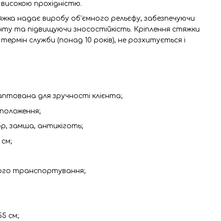
 високою прохідністю.
ка надає виробу об'ємного рельєфу, забезпечуючи
ту та підвищуючи зносостійкість. Кріплення стяжки
ермін служби (понад 10 років), не розхитується і
птована для зручності клієнта;
 положення;
юр, замша, антикіготь;
см;
чного транспортування;
5 см;