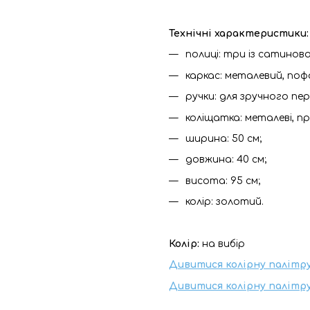
Технічні характеристики:
полиці: три із сатинов
каркас: металевий, п
ручки: для зручного пе
коліщатка: металеві, п
ширина: 50 см;
довжина: 40 см;
висота: 95 см;
колір: золотий.
Колір:
на вибір
Дивитися колірну палітр
Дивитися колірну палітр