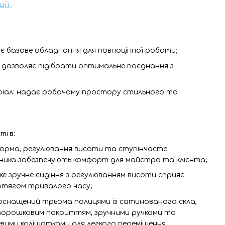
ції
.
ає базове обладнання для повноцінної роботи;
: дозволяє підібрати оптимальне поєднання з
ріал: надає робочому простору стильного та
тів:
орма, регулювання висоти та ступінчасте
ника забезпечують комфорт для майстра та клієнта;
е зручне сидіння з регулюванням висоти сприяє
отягом тривалого часу;
 оснащений трьома полицями із сатинованого скла,
порошковим покриттям, зручними ручками та
ими коліщатками для легкого переміщення.