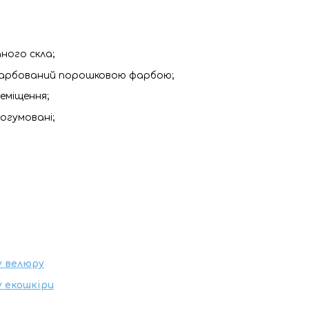
аного скла;
офарбований порошковою фарбою;
реміщення;
рогумовані;
у велюру
у екошкіри