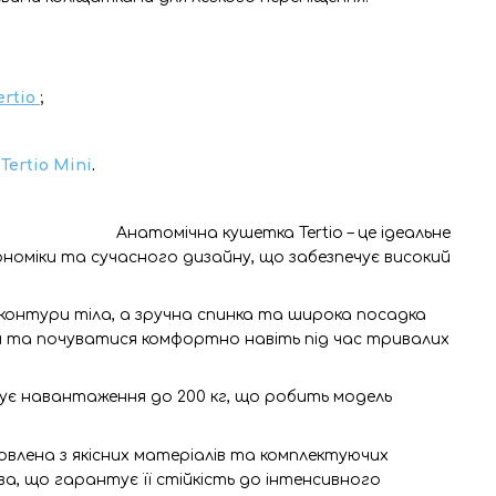
ertio
;
Tertio Mini
.
Анатомічна кушетка Tertio – це ідеальне
номіки та сучасного дизайну, що забезпечує високий
ь контури тіла, а зручна спинка та широка посадка
 та почуватися комфортно навіть під час тривалих
ує навантаження до 200 кг, що робить модель
овлена з якісних матеріалів та комплектуючих
а, що гарантує її стійкість до інтенсивного