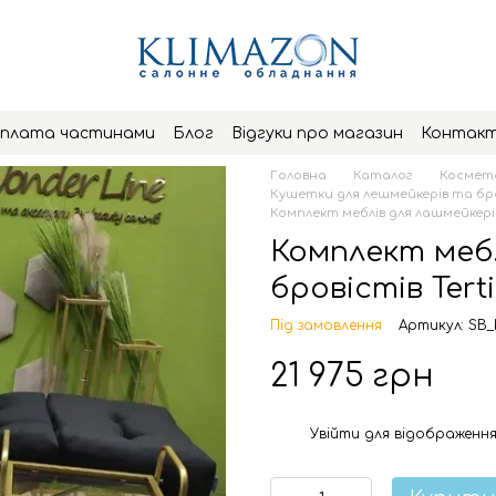
плата частинами
Блог
Відгуки про магазин
Контак
Головна
Каталог
Космето
Кушетки для лешмейкерів та бр
Комплект меблів для лашмейкерів і
Комплект мебл
бровістів Terti
Під замовлення
Артикул: SB_
21 975 грн
Увійти
для відображення
%