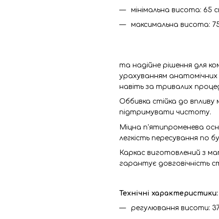
мінімальна висота: 65 с
максимальна висота: 75
та надійне рішення для к
урахуванням анатомічних 
навіть за тривалих проце
Оббивка стійка до впливу 
підтримувати чистоту.
Міцна п'ятипроменева осн
легкість пересування по б
Каркас виготовлений з мате
гарантує довговічність сті
Технічні характеристики:
регулювання висоти: 37 