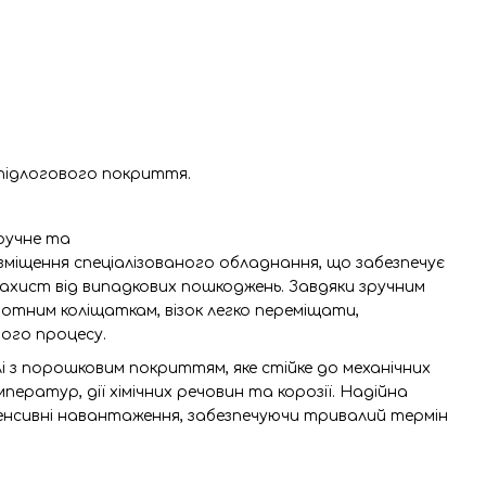
 підлогового покриття.
ручне та
зміщення спеціалізованого обладнання, що забезпечує
захист від випадкових пошкоджень. Завдяки зручним
отним коліщаткам, візок легко переміщати,
ого процесу.
і з порошковим покриттям, яке стійке до механічних
ератур, дії хімічних речовин та корозії. Надійна
енсивні навантаження, забезпечуючи тривалий термін