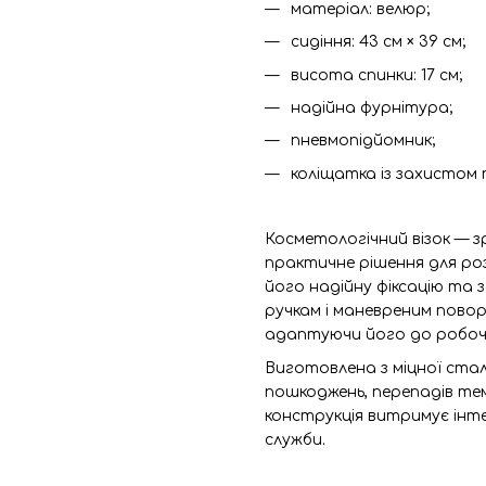
матеріал: велюр;
сидіння: 43 см × 39 см;
висота спинки: 17 см;
надійна фурнітура;
пневмопідйомник;
коліщатка із захистом
Косметологічний візок — з
практичне рішення для ро
його надійну фіксацію та 
ручкам і маневреним повор
адаптуючи його до робоч
Виготовлена з міцної стал
пошкоджень, перепадів темп
конструкція витримує інт
служби.