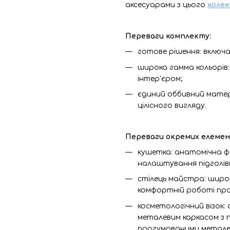
аксесуарами з цього
колек
Переваги комплекту:
готове рішення: включ
широка гамма кольорів
інтер'єром;
єдиний оббивний мате
цілісного вигляду.
Переваги окремих елемен
кушетка: анатомічна ф
налаштування підголів
стілець майстра: широк
комфортній роботі пр
косметологічний візок:
металевим каркасом з 
прогумованими металев