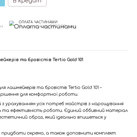
В кредит
ОПЛАТА ЧАСТИНАМИ
рн
3 платежі по 7 325.00 грн
йкерів та бровістів Tertio Gold 101
я лашмейкерів та бровістів Tertio Gold 101 –
 рішення для комфортної роботи.
 з урахуванням усіх потреб майстрів з нарощування
сть та ефективність роботи. Єдиний оббивний матеріал
стетичний образ, який ідеально впишеться у
а придбати окремо, а також доповнити комплект