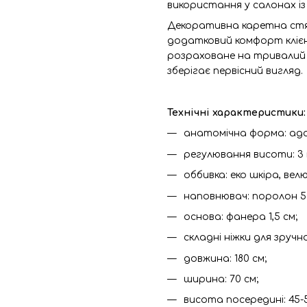
використання у салонах із
Декоративна каретна стяж
додатковий комфорт клієн
розраховане на тривалий т
зберігає первісний вигляд.
Технічні характеристики:
анатомічна форма: ада
регулювання висоти: 3
оббивка: еко шкіра, вел
наповнювач: поролон 5 
основа: фанера 1,5 см;
складні ніжки для зру
довжина: 180 см;
ширина: 70 см;
висота посередині: 45-5