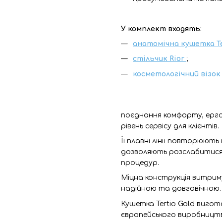
У комплект входять:
анатомічна кушетка T
стільчик Rior
;
косметологічний візок 
поєднання комфорту, ерго
рівень сервісу для клієнтів.
Її плавні лінії повторюют
дозволяють розслабитися
процедур.
Міцна конструкція витрим
надійною та довговічною.
Кушетка Tertio Gold вигот
європейського виробництв