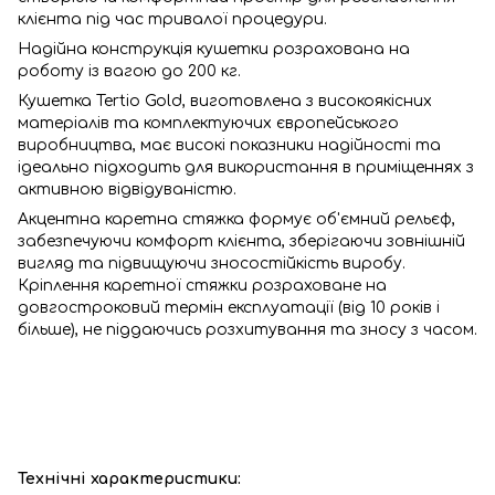
клієнта під час тривалої процедури.
Надійна конструкція кушетки розрахована на
роботу із вагою до 200 кг.
Кушетка Tertio Gold, виготовлена з високоякісних
матеріалів та комплектуючих європейського
виробництва, має високі показники надійності та
ідеально підходить для використання в приміщеннях з
активною відвідуваністю.
Акцентна каретна стяжка формує об'ємний рельєф,
забезпечуючи комфорт клієнта, зберігаючи зовнішній
вигляд та підвищуючи зносостійкість виробу.
Кріплення каретної стяжки розраховане на
довгостроковий термін експлуатації (від 10 років і
більше), не піддаючись розхитування та зносу з часом.
Технічні характеристики: