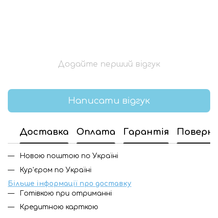
Додайте перший відгук
Написати відгук
Доставка
Оплата
Гарантія
Поверн
Новою поштою по Україні
Кур'єром по Україні
Більше інформації про доставку
Готівкою при отриманні
Кредитною карткою