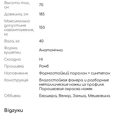
Высота max,
70
см
Довжина, см
185
Максимально
допустиме
150
навантаження,
кг
Вага, кг
40
Форма
Анатомічна
кушетки
Складна
Ні
Прошивка
Ромб
Наповнення
Формостойкий поролон + синтепон
Конструкція
Влагостойкая фанера и разборные
металлические ножки из профиля.
Порошковая окраска ножек
Оббивка
Екошкіра, Велюр, Замша, Мешковина
Відгуки