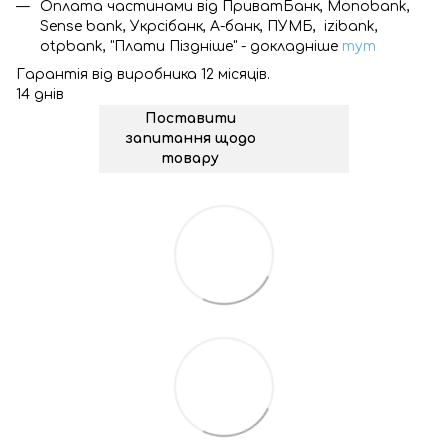
Оплата частинами від ПриватБанк, Monobank,
Sense bank, Укрсібанк, А-банк, ПУМБ, izibank,
otpbank, "Плати Піздніше" - докладніше
тут
Гарантія від виробника 12 місяців.
14 днів
Поставити
запитання щодо
товару