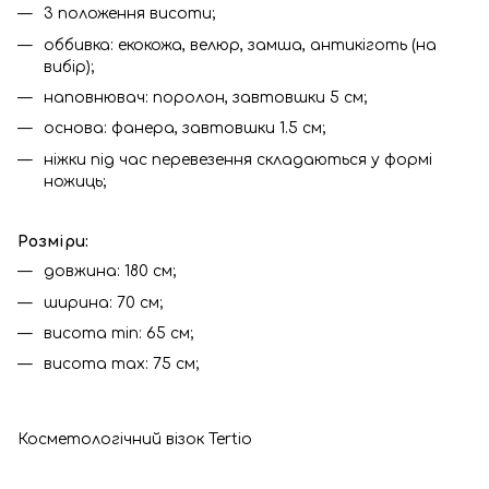
3 положення висоти;
оббивка: екокожа, велюр, замша, антикіготь (на
вибір);
наповнювач: поролон, завтовшки 5 см;
основа: фанера, завтовшки 1.5 см;
ніжки під час перевезення складаються у формі
ножиць;
Розміри:
довжина: 180 см;
ширина: 70 см;
висота min: 65 см;
висота max: 75 см;
Косметологічний візок Tertio