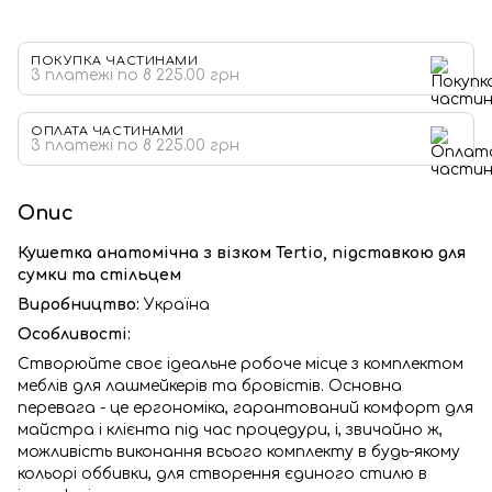
ПОКУПКА ЧАСТИНАМИ
3 платежі по 8 225.00 грн
ОПЛАТА ЧАСТИНАМИ
3 платежі по 8 225.00 грн
Опис
Кушетка анатомічна з візком Tertio, підставкою для
сумки та стільцем
Виробництво:
Україна
Особливості:
Створюйте своє ідеальне робоче місце з комплектом
меблів для лашмейкерів та бровістів. Основна
перевага - це ергономіка, гарантований комфорт для
майстра і клієнта під час процедури, і, звичайно ж,
можливість виконання всього комплекту в будь-якому
кольорі оббивки, для створення єдиного стилю в