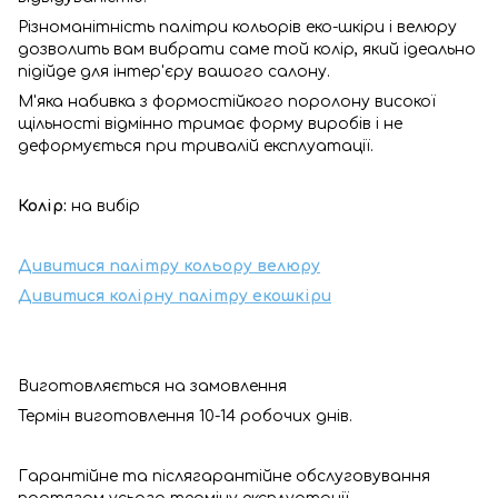
Різноманітність палітри кольорів еко-шкіри і велюру
дозволить вам вибрати саме той колір, який ідеально
підійде для інтер'єру вашого салону.
М'яка набивка з формостійкого поролону високої
щільності відмінно тримає форму виробів і не
деформується при тривалій експлуатації.
Колір:
на вибір
Дивитися палітру кольору велюру
Дивитися колірну палітру екошкіри
Виготовляється на замовлення
Термін виготовлення 10-14 робочих днів.
Гарантійне та післягарантійне обслуговування