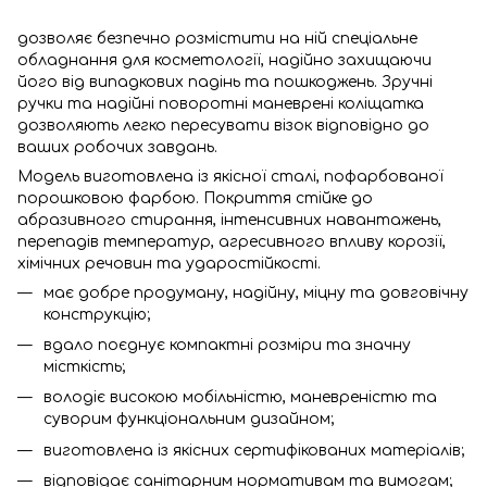
дозволяє безпечно розмістити на ній спеціальне
обладнання для косметології, надійно захищаючи
його від випадкових падінь та пошкоджень. Зручні
ручки та надійні поворотні маневрені коліщатка
дозволяють легко пересувати візок відповідно до
ваших робочих завдань.
Модель виготовлена із якісної сталі, пофарбованої
порошковою фарбою. Покриття стійке до
абразивного стирання, інтенсивних навантажень,
перепадів температур, агресивного впливу корозії,
хімічних речовин та ударостійкості.
має добре продуману, надійну, міцну та довговічну
конструкцію;
вдало поєднує компактні розміри та значну
місткість;
володіє високою мобільністю, маневреністю та
суворим функціональним дизайном;
виготовлена із якісних сертифікованих матеріалів;
відповідає санітарним нормативам та вимогам;