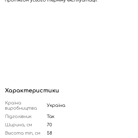
протягом усього терміну експлуатації.
Характеристики
Країна
Україна
виробництва
Підголівник
Так
Ширина, см
70
Высота min, см
58