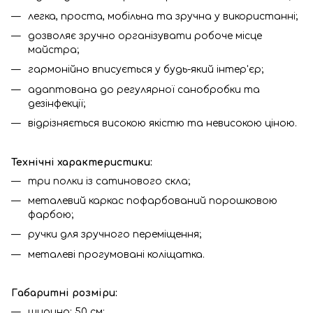
легка, проста, мобільна та зручна у використанні;
дозволяє зручно організувати робоче місце
майстра;
гармонійно вписується у будь-який інтер'єр;
адаптована до регулярної санобробки та
дезінфекції;
відрізняється високою якістю та невисокою ціною.
Технічні характеристики:
три полки із сатинового скла;
металевий каркас пофарбований порошковою
фарбою;
ручки для зручного переміщення;
металеві прогумовані коліщатка.
Габаритні розміри:
ширина: 50 см;