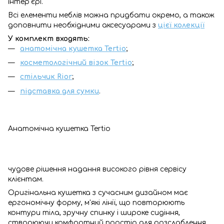
інтер'єрі.
Всі елементи меблів можна придбати окремо, а також
доповнити необхідними аксесуарами з
цієї колекції
У комплект входять:
анатомічна кушетка Tertio
;
косметологічний візок Tertio
;
стільчик Rior
;
підставка для сумки
.
Анатомічна кушетка Tertio
чудове рішення надання високого рівня сервісу
клієнтам.
Оригінальна кушетка з сучасним дизайном має
ергономічну форму, м'які лінії, що повторюють
контури тіла, зручну спинку і широке сидіння,
створюючи комфортний простір для розслаблення