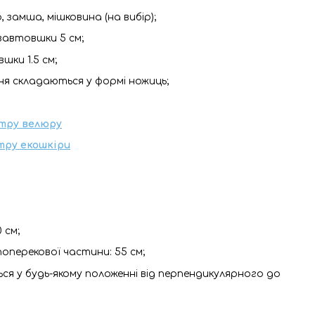
, замша, мішковина (на вибір);
завтовшки 5 см;
шки 1.5 см;
ння складаються у формі ножиць;
тру велюру
тру екошкіри
 см;
поперекової частини: 55 см;
ся у будь-якому положенні від перпендикулярного до