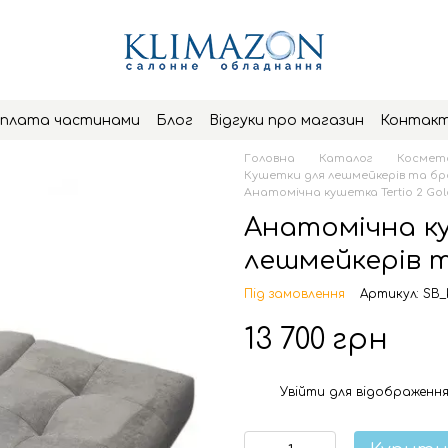
плата частинами
Блог
Відгуки про магазин
Контак
Головна
Каталог
Космето
Кушетки для лешмейкерів та бр
Анатомічна кушетка Tertio 2 Gol
Анатомічна ку
лешмейкерів т
Під замовлення
Артикул: SB_k
13 700 грн
Увійти
для відображення
%