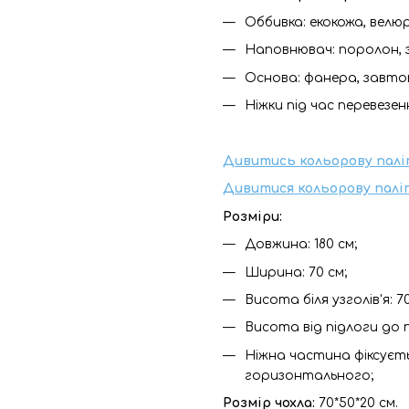
Оббивка: екокожа, велюр
Наповнювач: поролон, 
Основа: фанера, завтов
Ніжки під час перевезе
Дивитись кольорову палі
Дивитися кольорову палі
Розміри:
Довжина: 180 см;
Ширина: 70 см;
Висота біля узголів'я: 70
Висота від підлоги до 
Ніжна частина фіксуєть
горизонтального;
Розмір чохла:
70*50*20 см.