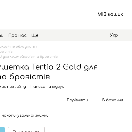
Мій кошик
Укр
ти
Про нас
Ще
логічне обладнання
овістів
d для лешмейкерів та бровістів
шетка Tertio 2 Gold для
а бровістів
ush_tertio2_g
Написати відгук
Порівняти
В бажання
 накопичувальної знижки