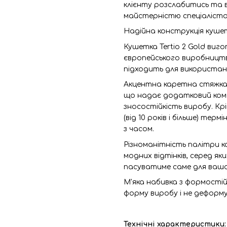
клієнту розслабитись та в
майстерністю спеціаліста,
Надійна конструкція куше
Кушетка Tertio 2 Gold виг
європейського виробництва
підходить для використанн
Акцентна каретна стяжка 
що надає додатковий комф
зносостійкість виробу. К
(від 10 років і більше) те
з часом.
Різноманітність палітри ко
модних відтінків, серед як
пасуватиме саме для вашо
М'яка набивка з формостій
форму виробу і не деформу
Технічні характеристики: