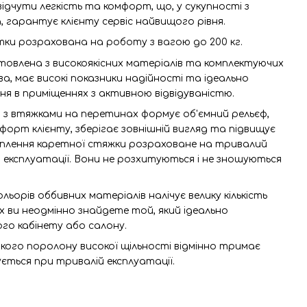
ідчути легкість та комфорт, що, у сукупності з
 гарантує клієнту сервіс найвищого рівня.
тки розрахована на роботу з вагою до 200 кг.
отовлена з високоякісних матеріалів та комплектуючих
, має високі показники надійності та ідеально
я в приміщеннях з активною відвідуваністю.
з втяжками на перетинах формує об'ємний рельєф,
орт клієнту, зберігає зовнішній вигляд та підвищує
ріплення каретної стяжки розраховане на тривалий
рмін експлуатації. Вони не розхитуються і не зношуються
льорів оббивних матеріалів налічує велику кількість
их ви неодмінно знайдете той, який ідеально
го кабінету або салону.
кого поролону високої щільності відмінно тримає
ється при тривалій експлуатації.