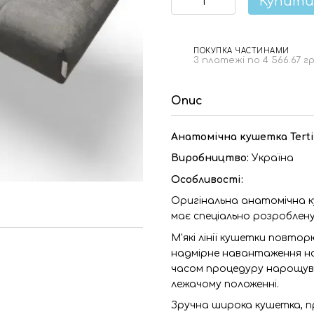
Купити
ПОКУПКА ЧАСТИНАМИ
3 платежі по 4 566.67 г
Опис
Анатомічна кушетка Terti
Виробництво:
Україна
Особливості:
Оригінальна анатомічна ку
має спеціально розроблену
М'які лінії кушетки повто
надмірне навантаження на
часом процедуру нарощува
лежачому положенні.
Зручна широка кушетка, 