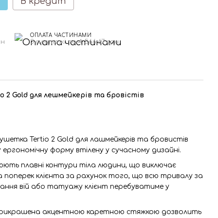
В кредит
ОПЛАТА ЧАСТИНАМИ
рн
3 платежі по 4 566.67 грн
o 2 Gold для лешмейкерів та бровістів
шетка Tertio 2 Gold для лашмейкерів та бровистів
 ергономічну форму втілену у сучасному дизайні.
рюють плавні контури тіла людини, що виключає
 поперек клієнта за рахунок того, що всю тривалу за
ння вій або татуажу клієнт перебуватиме у
прикрашена акцентною каретною стяжкою дозволить