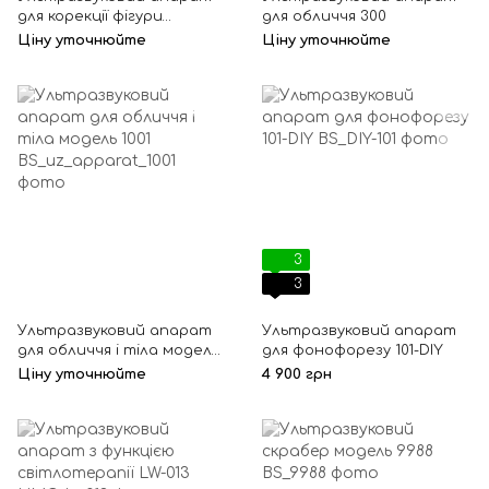
для корекції фігури
для обличчя 300
Cellusage 0106B
Ціну уточнюйте
Ціну уточнюйте
3
3
Ультразвуковий апарат
Ультразвуковий апарат
для обличчя і тіла модель
для фонофорезу 101-DIY
1001
Ціну уточнюйте
4 900 грн