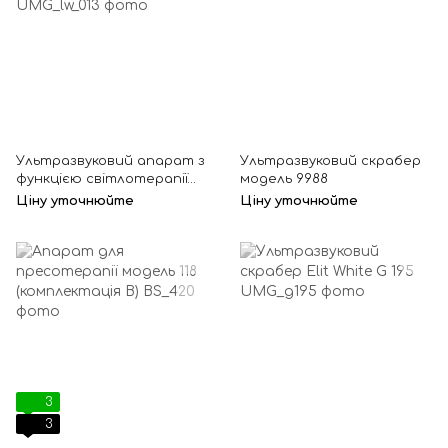
Ультразвуковий апарат з
Ультразвуковий скрабер
функцією світлотерапії
модель 9988
LW-013
Ціну уточнюйте
Ціну уточнюйте
3
3