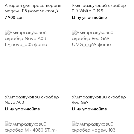
Апарат для пресотерапії
Ультразвуковий скрабер
модель 118 (комплектація
Elit White G 195
В)
7 900 грн
Ціну уточнюйте
Ультразвуковой скрабер
Ультразвуковий скрабер
Nova А03
Red G69
Ціну уточнюйте
Ціну уточнюйте