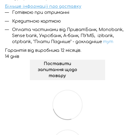
Більше інформації про доставку
Готівкою при отриманні
Кредитною карткою
Оплата частинами від ПриватБанк, Monobank,
Sense bank, Укрсібанк, А-банк, ПУМБ, izibank,
otpbank, "Плати Піздніше" - докладніше
тут
Гарантія від виробника 12 місяців.
14 днів
Поставити
запитання щодо
товару