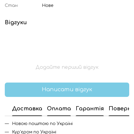
Стан
Нове
Відгуки
Додайте перший відгук
Написати відгук
Доставка
Оплата
Гарантія
Поверн
Новою поштою по Україні
Кур'єром по Україні