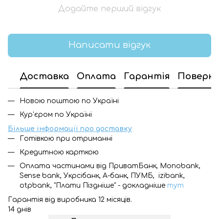
Додайте перший відгук
Написати відгук
Доставка
Оплата
Гарантія
Поверн
Новою поштою по Україні
Кур'єром по Україні
Більше інформації про доставку
Готівкою при отриманні
Кредитною карткою
Оплата частинами від ПриватБанк, Monobank,
Sense bank, Укрсібанк, А-банк, ПУМБ, izibank,
otpbank, "Плати Піздніше" - докладніше
тут
Гарантія від виробника 12 місяців.
14 днів