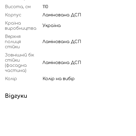
Висота, см
110
Корпус
Ламінована ДСП
Країна
Україна
виробництва
Верхня
полиця
Ламінована ДСП
стійки
Зовнішній бік
стійки
Ламінована ДСП
(фасадна
частина)
Колір
Колір на вибір
Відгуки