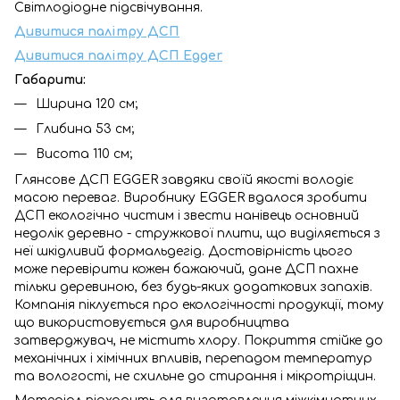
Світлодіодне підсвічування.
Дивитися палітру ДСП
Дивитися палітру ДСП Egger
Габарити:
Ширина 120 см;
Глибина 53 см;
Висота 110 см;
Глянсове ДСП EGGER завдяки своїй якості володіє
масою переваг. Виробнику EGGER вдалося зробити
ДСП екологічно чистим і звести нанівець основний
недолік деревно - стружкової плити, що виділяється з
неї шкідливий формальдегід. Достовірність цього
може перевірити кожен бажаючий, дане ДСП пахне
тільки деревиною, без будь-яких додаткових запахів.
Компанія піклується про екологічності продукції, тому
що використовується для виробництва
затверджувач, не містить хлору. Покриття стійке до
механічних і хімічних впливів, перепадом температур
та вологості, не схильне до стирання і мікротріщин.