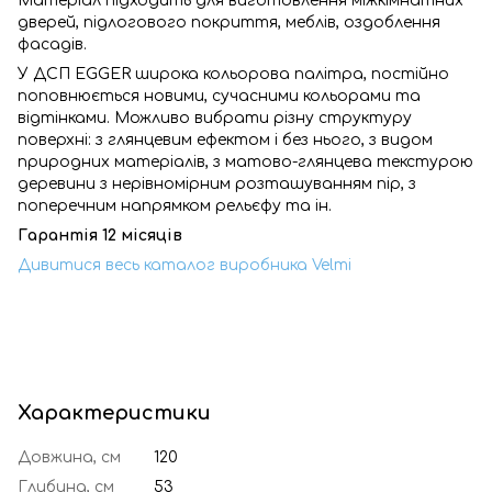
Матеріал підходить для виготовлення міжкімнатних
дверей, підлогового покриття, меблів, оздоблення
фасадів.
У ДСП EGGER широка кольорова палітра, постійно
поповнюється новими, сучасними кольорами та
відтінками. Можливо вибрати різну структуру
поверхні: з глянцевим ефектом і без нього, з видом
природних матеріалів, з матово-глянцева текстурою
деревини з нерівномірним розташуванням пір, з
поперечним напрямком рельєфу та ін.
Гарантія 12 місяців
Дивитися весь каталог виробника Velmi
Характеристики
Довжина, см
120
Глибина, см
53