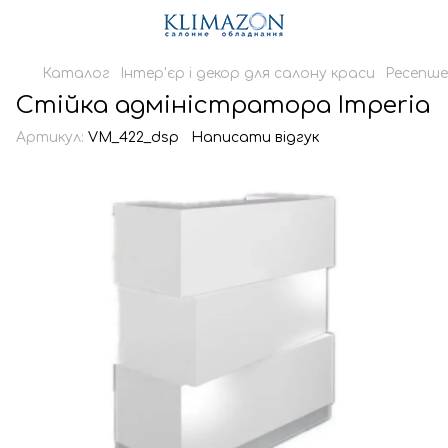
Каталог
Інтер'єр і декор для салону краси
Ресепше
Стійка адміністратора Imperia
Артикул:
VM_422_dsp
Написати відгук