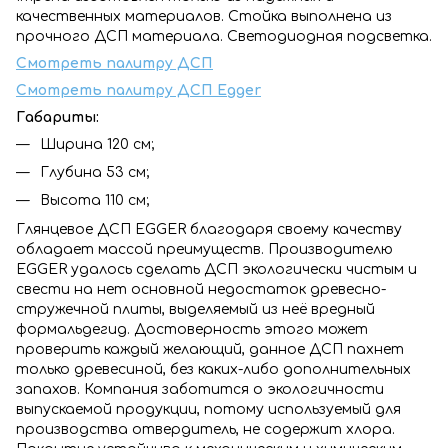
качественных материалов. Стойка выполнена из
прочного ДСП материала. Светодиодная подсветка.
Смотреть палитру ДСП
Смотреть палитру ДСП Egger
Габариты:
Ширина 120 см;
Глубина 53 см;
Высота 110 см;
Глянцевое ДСП EGGER благодаря своему качеству
обладает массой преимуществ. Производителю
EGGER удалось сделать ДСП экологически чистым и
свести на нет основной недостаток древесно-
стружечной плиты, выделяемый из неё вредный
формальдегид. Достоверность этого может
проверить каждый желающий, данное ДСП пахнет
только древесиной, без каких-либо дополнительных
запахов. Компания заботится о экологичности
выпускаемой продукции, потому используемый для
производства отвердитель, не содержит хлора.