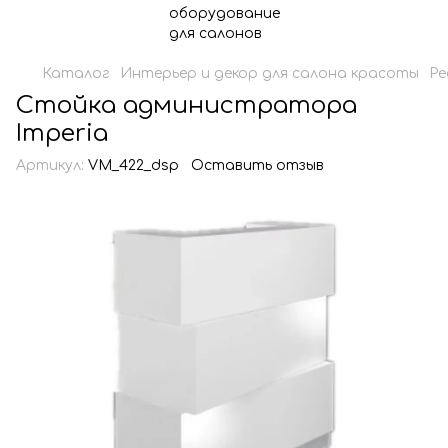
Каталог
Интерьер и декор для салона красоты
Ре
Стойка администратора
Imperia
Артикул:
VM_422_dsp
Оставить отзыв