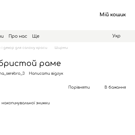
Мій кошик
Укр
ти
Про нас
Ще
 і декор для салону краси
Ширми
бристой раме
ma_serebro_3
Написати відгук
Порівняти
В бажання
 накопичувальної знижки