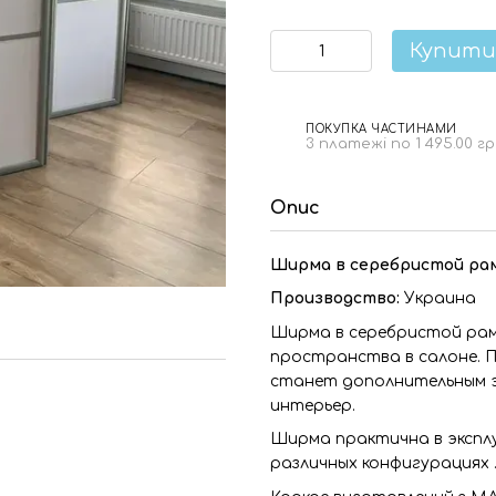
Купити
ПОКУПКА ЧАСТИНАМИ
3 платежі по 1 495.00 г
Опис
Ширма в серебристой ра
Производство:
Украина
Ширма в серебристой рам
пространства в салоне. П
станет дополнительным э
интерьер.
Ширма практична в эксплу
различных конфигурациях 