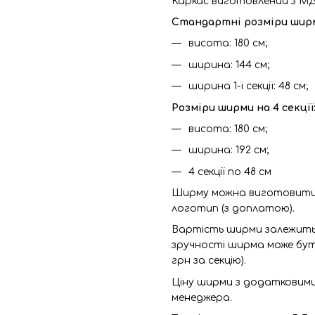
Каркас виготовлений з МД
Стандартні розміри ширми
висота: 180 см;
ширина: 144 см;
ширина 1-ї секції: 48 см;
Розміри ширми на 4 секції
висота: 180 см;
ширина: 192 см;
4 секції по 48 см
Ширму можна виготовити з
логотип (з доплатою).
Вартість ширми залежить в
зручності ширма може бут
грн за секцію).
Ціну ширми з додатковими
менеджера.