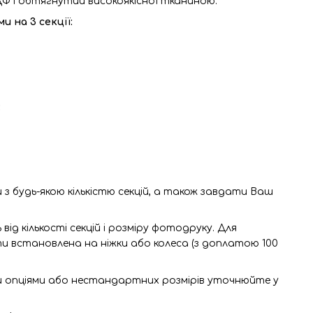
Ф і обтягнутий високоякісної тканиною.
 на 3 секції:
:
 будь-якою кількістю секцій, а також завдати Ваш
ід кількості секцій і розміру фотодруку. Для
и встановлена на ніжки або колеса (з доплатою 100
 опціями або нестандартних розмірів уточнюйте у