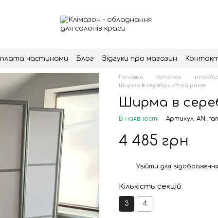
плата частинами
Блог
Відгуки про магазин
Контак
Головна
Каталог
Інтер'єр
Ширма в серебристой раме
Ширма в сере
В наявності
Артикул: AN_ra
4 485 грн
Увійти
для відображення
%
Кількість секцій
3
4