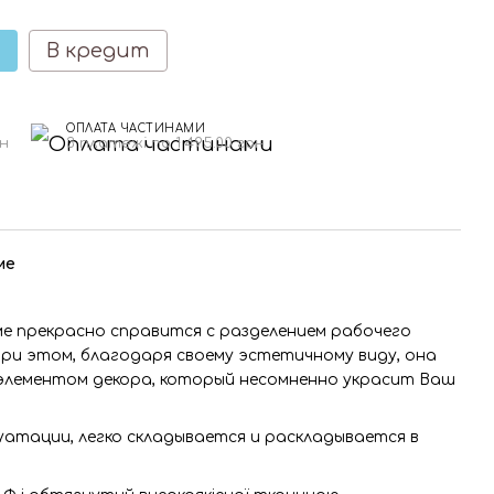
В кредит
ОПЛАТА ЧАСТИНАМИ
рн
3 платежі по 1 495.00 грн
ме
е прекрасно справится с разделением рабочего
ри этом, благодаря своему эстетичному виду, она
лементом декора, который несомненно украсит Ваш
атации, легко складывается и раскладывается в
.