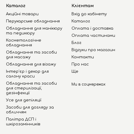
Каталог
Клієнтам
Акційні товари
Вхід до кабінету
Перукарське обладнання
Каталог
Обладнання для манікюру
Оплата і доставка
та педикюру
Оплата частинами
Косметологічне
Блог
обладнання
Відгуки про магазин
Обладнання та засоби
для масажу
Контакти
Обладнання для візажу
Про нас
Інтер'єр і декор для
Ще
салону краси
Обладнання та засоби
Ми в соцмережах
для стерилізації,
дезінфекції
Усе для депіляції
Засоби для догляду за
обличчям
Палітра ДСП і
шкірозамінників