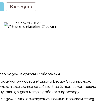
В кредит
ОПЛАТА ЧАСТИНАМИ
3 платежі по 966.67 грн
ова модель в сучасній забарвленні.
продуманому дизайну ширма Beauty Girl отримала
лькості розкритих секцій від 3 до 5, тим самим даючи
онувати до двох метрів робочого простору.
моделлю, яка користується великим попитом серед
.