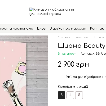
плата частинами
Блог
Відгуки про магазин
Контак
Головна
Каталог
Інтер'єр
Ширма Beauty 
В наявності
Артикул: BB_be
2 900 грн
Увійти
для відображення
%
Кількість секцій
3
4
5