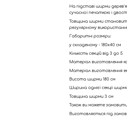
На підставі ширми дерев'я
сучасної печаткою і двос
Товщина ширми становить 
регулярному використанні
Габаритні розміри:
у складеному - 180х40 см
Кількість секцій від 3 до 5
Матеріал виготовлення ка
Матеріал виготовлення е
Висота ширми 180 см
Ширина однієї секції ширм
Товщина ширми 3 см
Також ви можете замовити
Виготовляється під замовл