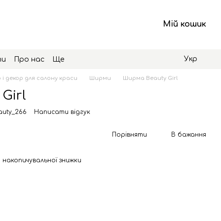
Мій кошик
Укр
ти
Про нас
Ще
 і декор для салону краси
Ширми
Ширма Beauty Girl
Girl
auty_266
Написати відгук
Порівняти
В бажання
 накопичувальної знижки