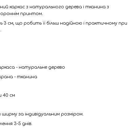
ний каркас з натурального дерева і тканина з
тороннім принтом.
3 см, що робить її більш надійною і практичному при
.
ркаса - натуральне дерево
крана - тканина
и 40 см
 ширму за індивідуальним розміром.
ення 3-5 днів.