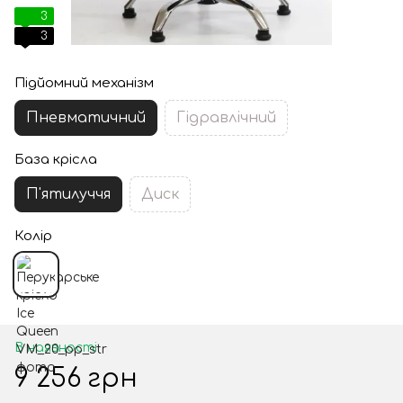
3
3
Підйомний механізм
Пневматичний
Гідравлічний
База крісла
П'ятилуччя
Диск
Колір
В наявності
9 256 грн