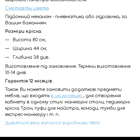
Смотреть цвета
Підйомний механізм - пневматика або гідравліка, за
Вашим бажанням.
Розміри крісла:
Висота 80 см;
Ширина 44 см;
Глибина 38 див.
Виготовлення під замовлення. Терміни виготовлення
10-14 днів.
Гарантія 12 місяців.
Також Ви можете замовити додаткові предмети
меблів, що входять
в цю колекцію
, для створення
кабінету в одному стилі: манікюрні столи, педикюрні
крісла Трон, пуфи для майстра, комоди, тумби для
експрес-манікюру і т. п.
Дивитися весь каталог виробника Velmi