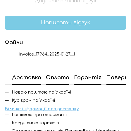
Додайте перший відгук
Написати відгук
Файли
invoice_17964_2025-01-27__l
PDF
Доставка
Оплата
Гарантія
Поверн
Новою поштою по Україні
Кур'єром по Україні
Більше інформації про доставку
Готівкою при отриманні
Кредитною карткою