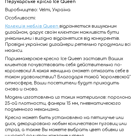
Перукарське крісло Ice Queen
Виробництво: Velmi, Україна
Особливості:
Колекція меблів Queen
відрізняється вишуканим
дизайном, дарує своїм клієнтам можливість бути
унікальними і вигідно відрізнятися від конкурентів.
Провідні українські дизайнери ретельно продумали всі
нюанси.
Парикмахерское кресло Ice Queen заставит Ваших
клиентов почувствовать себя действительно по-
королевски! А какая женщина сможет отказать себе в
таком удовольствии? Благодаря такой "королевской"
атмосфере, Ваши посетители будут приходить
снова и снова.
Модель изготовлена из таких материалов: поролона
25-ой плотности, фанеры 15 мм, пневматического
подъемного механизма.
Кресло может быть установлено на пятилучье или
диск, декорировано любым количеством пуговиц или
страз, а также Вы можете выбрать цвет обивки из
широкой палитры кожзаменителя.