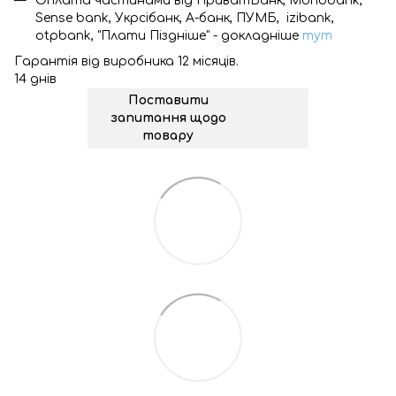
Оплата частинами від ПриватБанк, Monobank,
Sense bank, Укрсібанк, А-банк, ПУМБ, izibank,
otpbank, "Плати Піздніше" - докладніше
тут
Гарантія від виробника 12 місяців.
14 днів
Поставити
запитання щодо
товару