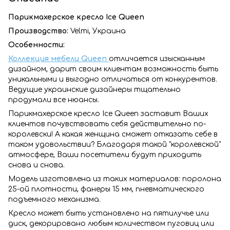
Парикмахерское кресло Ice Queen
Производство:
Velmi, Украина
Особенности:
Коллекция мебели Queen
отличается изысканным
дизайном, дарит своим клиентам возможность быть
уникальными и выгодно отличаться от конкурентов.
Ведущие украинские дизайнеры тщательно
продумали все нюансы.
Парикмахерское кресло Ice Queen заставит Ваших
клиентов почувствовать себя действительно по-
королевски! А какая женщина сможет отказать себе в
таком удовольствии? Благодаря такой "королевской"
атмосфере, Ваши посетители будут приходить
снова и снова.
Модель изготовлена из таких материалов: поролона
25-ой плотности, фанеры 15 мм, пневматического
подъемного механизма.
Кресло может быть установлено на пятилучье или
диск, декорировано любым количеством пуговиц или