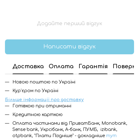
Додайте перший відгук
Написати відгук
Доставка
Оплата
Гарантія
Поверн
Новою поштою по Україні
Кур'єром по Україні
Більше інформації про доставку
Готівкою при отриманні
Кредитною карткою
Оплата частинами від ПриватБанк, Monobank,
Sense bank, Укрсібанк, А-банк, ПУМБ, izibank,
otpbank, "Плати Піздніше" - докладніше
тут