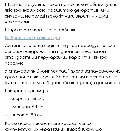
Щільний поліуретановий наповнювач обтягнутий
якісною екошкірою, прошитою декоративними
смугами, металеві підлокітники вкриті м'якими
накладками.
Широка палітра якісної оббивки!
Вибрати колір екошкіри
Для зміни висоти сидіння під час процедур, крісло
оснащене гідравлічним підйомним механізмом,
стандартний перукарський варіант з ніжною
педаллю.
У стандартній комплектації крісло встановлено на
хромоване п'ятилуччя. За бажанням підставі може
бути встановлений диск або квадрат, з доплатою.
Габаритні розміри:
ширина: 58 см;
глибина: 64 см;
висота: 90 см.
Крісло виготовляється з високоякісних
комплектуючих українським виробником, що