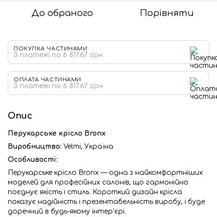
До обраного
Порівняти
ПОКУПКА ЧАСТИНАМИ
3 платежі по 6 817.67 грн
ОПЛАТА ЧАСТИНАМИ
3 платежі по 6 817.67 грн
Опис
Перукарське крісло Bronx
Виробництво:
Velmi,
Україна
Особливості:
Перукарське крісло Bronx — одна з найкомфортніших
моделей для професійних салонів, що гармонійно
поєднує якість і стиль. Короткий дизайн крісла
показує надійність і презентабельність виробу, і буде
доречний в будь-якому інтер'єрі.