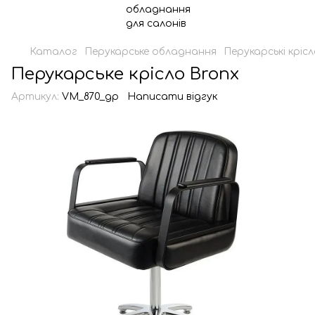
Каталог
Перукарське обладнання
Перукарські кріс
Перукарське крісло Bronx
Артикул:
VM_870_gp
Написати відгук