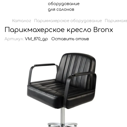
Каталог
Парикмахерское оборудование
Парикмахе
Парикмахерское кресло Bronx
Артикул:
VM_870_gp
Оставить отзыв