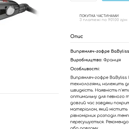
ПОКУПКА ЧАСТИНАМИ
3 платежі по 901.00 грн
Опис
Випрямляч-гофре BaByliss 
Виробництво:
Франція
Особливості:
Випрямляч-гофре BaByliss 
технологіями, належить до 
швидкість. Наявність п’я
оптимальну для певного т
довгий час завдяки покр
матеріалом, який містить 
рівномірних розподіл темп
пересушується. Рекомендо
або довгому.