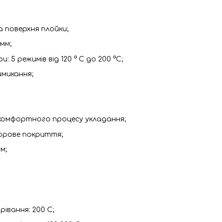
 поверхня плойки;
мм;
5 режимів від 120 ° C до 200 °C;
имикання;
 комфортного процесу укладання;
люрове покриття;
м;
івання: 200 C;