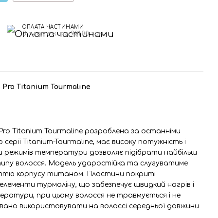
ОПЛАТА ЧАСТИНАМИ
3 платежі по 901.00 грн
Pro Titanium Tourmaline
Pro Titanium Tourmaline розроблена за останніми
серії Titanium-Tourmaline, має високу потужність і
ти режимів температури дозволяє підібрати найбільш
ипу волосся. Модель ударостійка та слугуватиме
иттю корпусу титаном. Пластини покриті
елементи турмаліну, що забезпечує швидкий нагрів і
ератури, при цьому волосся не травмується і не
вано використовувати на волоссі середньої довжини