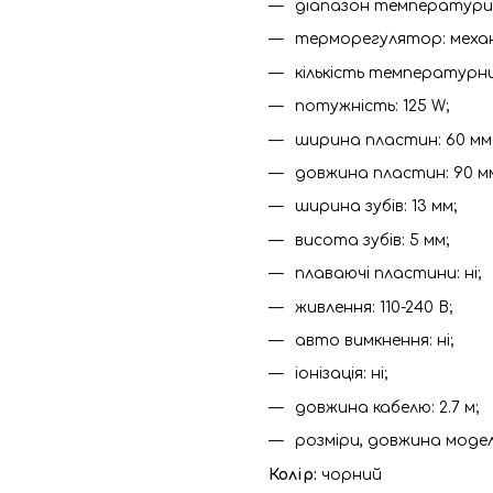
діапазон температури н
терморегулятор: механ
кількість температурни
потужність: 125 W;
ширина пластин: 60 мм
довжина пластин: 90 м
ширина зубів: 13 мм;
висота зубів: 5 мм;
плаваючі пластини: ні;
живлення: 110-240 В;
авто вимкнення: ні;
іонізація: ні;
довжина кабелю: 2.7 м;
розміри, довжина моделі
Колір:
чорний