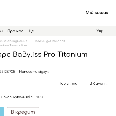
Мій кошик
Укр
ти
Про нас
Ще
ське обладнання
Праски для волосся
tanium Tourmaline
ре BaByliss Pro Titanium
B2512EPCE
Написати відгук
Порівняти
В бажання
 накопичувальної знижки
В кредит