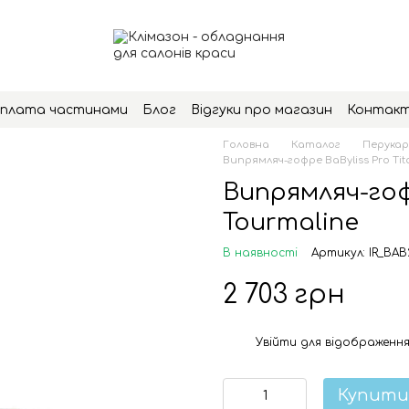
плата частинами
Блог
Відгуки про магазин
Контак
Головна
Каталог
Перукар
Випрямляч-гофре BaByliss Pro Ti
Випрямляч-гоф
Tourmaline
В наявності
Артикул: IR_BA
2 703 грн
Увійти
для відображення
%
Купити