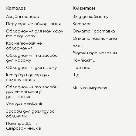
Каталог
Клієнтам
Акційні товари
Вхід до кабінету
Перукарське обладнання
Каталог
Обладнання для манікюру
Оплата і доставка
та педикюру
Оплата частинами
Косметологічне
Блог
обладнання
Відгуки про магазин
Обладнання та засоби
для масажу
Контакти
Обладнання для візажу
Про нас
Інтер'єр і декор для
Ще
салону краси
Обладнання та засоби
Ми в соцмережах
для стерилізації,
дезінфекції
Усе для депіляції
Засоби для догляду за
обличчям
Палітра ДСП і
шкірозамінників