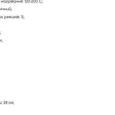
агрівання: 120-200 C;
ічний;
х режимів: 5;
;
м;
: 28 см;