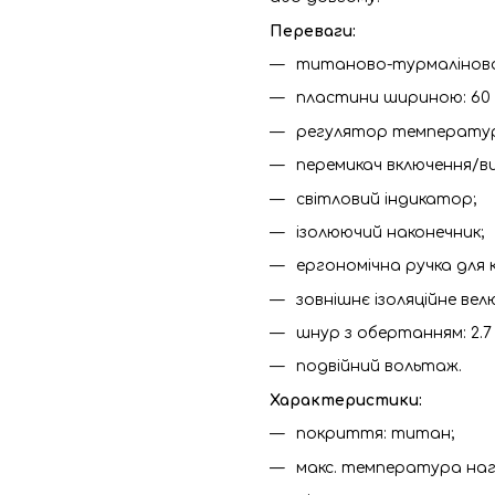
Переваги:
титаново-турмалінова
пластини шириною: 60 
регулятор температури: 
перемикач включення/в
світловий індикатор;
ізолюючий наконечник;
ергономічна ручка для
зовнішнє ізоляційне ве
шнур з обертанням: 2.7 
подвійний вольтаж.
Характеристики:
покриття: титан;
макс. температура нагр