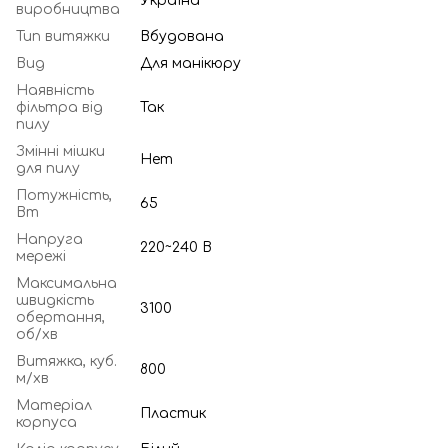
Україна
виробництва
Тип витяжки
Вбудована
Вид
Для манікюру
Наявність
фільтра від
Так
пилу
Змінні мішки
Нет
для пилу
Потужність,
65
Вт
Напруга
220~240 В
мережі
Максимальна
швидкість
3100
обертання,
об/хв
Витяжка, куб.
800
м/хв
Матеріал
Пластик
корпуса