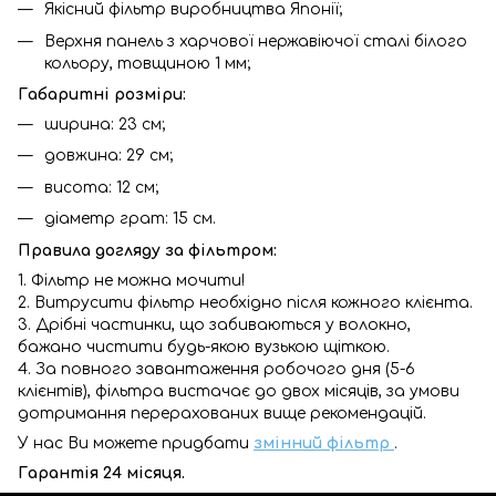
Якісний фільтр виробництва Японії;
Верхня панель з харчової нержавіючої сталі білого
кольору, товщиною 1 мм;
Габаритні розміри:
ширина: 23 см;
довжина: 29 см;
висота: 12 см;
діаметр грат: 15 см.
Правила догляду за фільтром:
1. Фільтр не можна мочити!
2. Витрусити фільтр необхідно після кожного клієнта.
3. Дрібні частинки, що забиваються у волокно,
бажано чистити будь-якою вузькою щіткою.
4. За повного завантаження робочого дня (5-6
клієнтів), фільтра вистачає до двох місяців, за умови
дотримання перерахованих вище рекомендацій.
У нас Ви можете придбати
змінний фільтр
.
Гарантія 24 місяця.