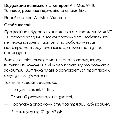
Вбудована витяжка з фільтром Air Max VF 10
Tornado, решітка нержавіюча сталь біла
Виробництво:
Air Max, Україна
Особливості:
Професійна вбудована витяжка з фільтром Air Max VF
10 Tornado завдяки високої потужності, забезпечить
не тільки ідеальну чистоту на робочому місці
майстра манікюру, але і комфорт клієнта під час
процедури.
Витяжка кріпиться до манікюрного столу, корпус
витяжки виконаний із міцного пластику та повністю
закритий. Витяжка плавно запускається протягом 6
секунд після увімкнення.
Технічні характеристики:
Потужність 66,24 Вт;
Плавний регулятор швидкості;
Пропускна спроможність повітря 800 куб/годину;
Рівень шуму від 31 до 62 дБ