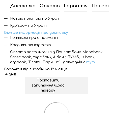
Доставка
Оплата
Гарантія
Поверн
Новою поштою по Україні
Кур'єром по Україні
Більше інформації про доставку
Готівкою при отриманні
Кредитною карткою
Оплата частинами від ПриватБанк, Monobank,
Sense bank, Укрсібанк, А-банк, ПУМБ, izibank,
otpbank, "Плати Піздніше" - докладніше
тут
Гарантія від виробника 12 місяців.
14 днів
Поставити
запитання щодо
товару