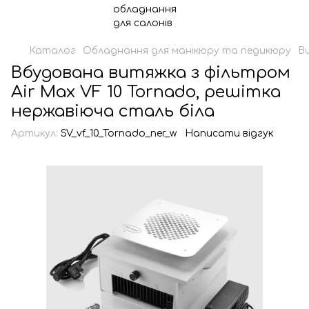
Каталог
Обладнання для манікюру та педикюру
В
Вбудована витяжка з фільтром
Air Max VF 10 Tornado, решітка
нержавіюча сталь біла
Артикул:
SV_vf_10_Tornado_ner_w
Написати відгук