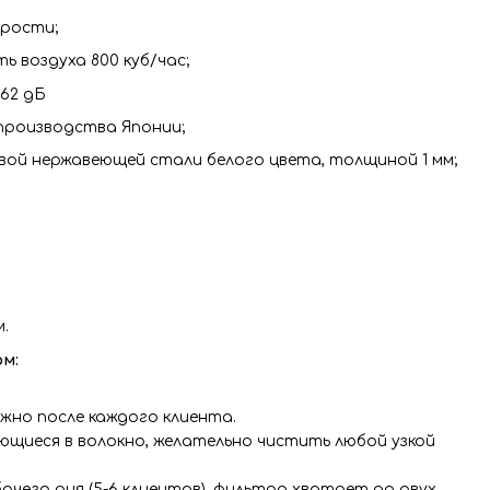
орости;
ь воздуха 800 куб/час;
 62 дБ
производства Японии;
евой нержавеющей стали белого цвета, толщиной 1 мм;
.
м:
жно после каждого клиента.
ающиеся в волокно, желательно чистить любой узкой
бочего дня (5-6 клиентов), фильтра хватает до двух