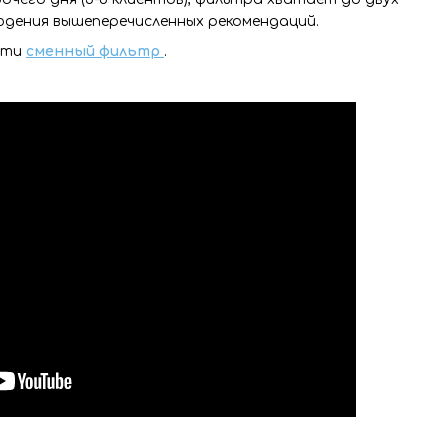
людения вышеперечисленных рекомендаций.
сти
сменный фильтр
.