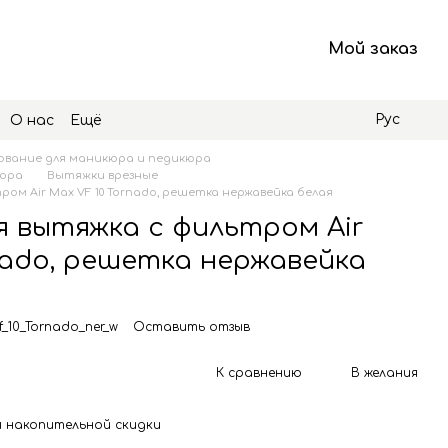
Мой заказ
Рус
О нас
Ещё
вание для маникюра и педикюра
кюра
Вытяжки врезные
м Air Max VF 10 Tornado, решетка нержавейка белая
 вытяжка с фильтром Air
nado, решетка нержавейка
f_10_Tornado_ner_w
Оставить отзыв
К сравнению
В желания
 накопительной скидки