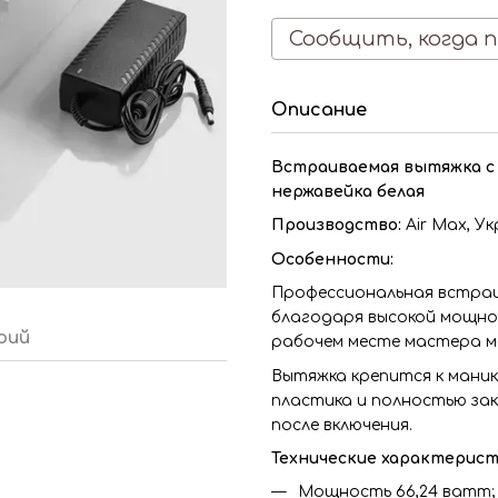
Сообщить, когда 
Описание
Встраиваемая вытяжка с 
нержавейка белая
Производство:
Air Max,
Ук
Особенности:
Профессиональная встраив
благодаря высокой мощно
рий
рабочем месте мастера ма
Вытяжка крепится к маник
пластика и полностью зак
после включения.
Технические характерист
Мощность 66,24 ватт;