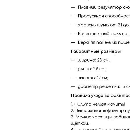
Плавный регулятор ск
Пропускная способност
Уровень шума от 31 до
Качественный фильтр 
Верхняя панель из пищ
Габаритные размеры:
ширина: 23 см;
длина: 29 см;
высота: 12 см;
диаметр решетки: 15 см
Правила ухода за фильтро
1. Фильтр нельзя мочить!
2. Вытряхивать фильтр ну
3. Мелкие частицы, забив
щёткой.
4. При полной загрузке ра