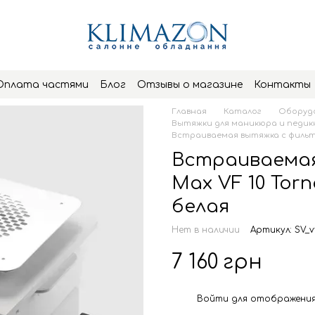
Оплата частями
Блог
Отзывы о магазине
Контакты
Главная
Каталог
Оборудо
Вытяжки для маникюра и педи
Встраиваемая вытяжка с фильтро
Встраиваемая
Max VF 10 Tor
белая
Нет в наличии
Артикул: SV_v
7 160 грн
Войти
для отображения
%