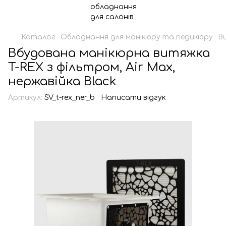
Каталог
Обладнання для манікюру та педикюру
В
Вбудована манікюрна витяжка
T-REX з фільтром, Air Max,
нержавійка Black
Артикул:
SV_t-rex_ner_b
Написати відгук