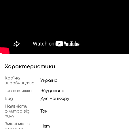
Характеристики
Країна
Україна
виробництва
Тип витяжки
Вбудована
Вид
Для манікюру
Наявність
фільтра від
Так
пилу
Змінні мішки
Нет
для пилу