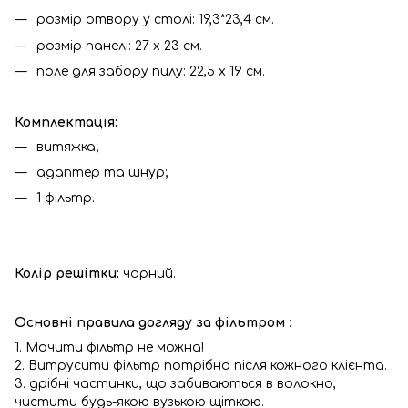
розмір отвору у столі: 19,3*23,4 см.
розмір панелі: 27 х 23 см.
поле для забору пилу: 22,5 х 19 см.
Комплектація:
витяжка;
адаптер та шнур;
1 фільтр.
Колір решітки:
чорний.
Основні правила догляду за фільтром
:
1. Мочити фільтр не можна!
2. Витрусити фільтр потрібно після кожного клієнта.
3. дрібні частинки, що забиваються в волокно,
чистити будь-якою вузькою щіткою.