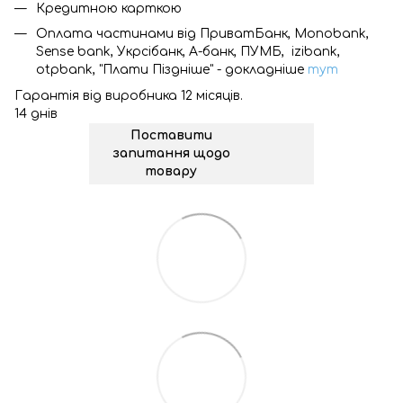
Кредитною карткою
Оплата частинами від ПриватБанк, Monobank,
Sense bank, Укрсібанк, А-банк, ПУМБ, izibank,
otpbank, "Плати Піздніше" - докладніше
тут
Гарантія від виробника 12 місяців.
14 днів
Поставити
запитання щодо
товару