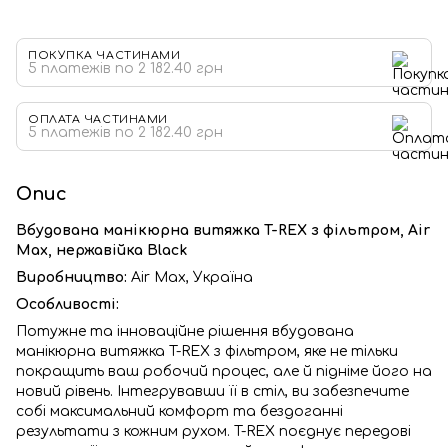
ПОКУПКА ЧАСТИНАМИ
5 платежів по 2 182.40 грн
ОПЛАТА ЧАСТИНАМИ
5 платежів по 2 182.40 грн
Опис
Вбудована манікюрна витяжка T-REX з фільтром, Air
Max, нержавійка Black
Виробництво:
Air Max, Україна
Особливості:
Потужне та інноваційне рішення вбудована
манікюрна витяжка T-REX з фільтром, яке не тільки
покращить ваш робочий процес, але й підніме його на
новий рівень. Інтегрувавши її в стіл, ви забезпечите
собі максимальний комфорт та бездоганні
результати з кожним рухом. T-REX поєднує передові