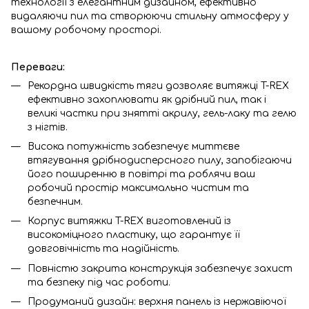
технології з елегантним дизайном, ефективно
видаляючи пил та створюючи стильну атмосферу у
вашому робочому просторі.
Переваги:
Рекордна швидкість тяги дозволяє витяжці T-REX
ефективно захоплювати як дрібний пил, так і
великі частки при знятті акрилу, гель-лаку та гелю
з нігтів.
Висока потужність забезпечує миттєве
втягування дрібнодисперсного пилу, запобігаючи
його поширенню в повітрі та роблячи ваш
робочий простір максимально чистим та
безпечним.
Корпус витяжки T-REX виготовлений із
високоміцного пластику, що гарантує її
довговічність та надійність.
Повністю закрита конструкція забезпечує захист
та безпеку під час роботи.
Продуманий дизайн: верхня панель із нержавіючої