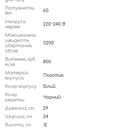
Потужність,
65
Вт
Напруга
220~240 В
мережі
Максимальна
швидкість
3200
обертання,
об/хв
Витяжка, куб.
800
м/хв
Матеріал
Пластик
корпуса
Колір корпусу
Білий
Колір
Чорний
решітки
Довжина, см
29
Ширина, см
24
Висота, см
12