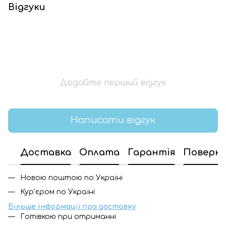
Відгуки
Додайте перший відгук
Написати відгук
Доставка
Оплата
Гарантія
Поверн
Новою поштою по Україні
Кур'єром по Україні
Більше інформації про доставку
Готівкою при отриманні