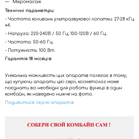
Мікромасаж
Технічні параметри:
- Частота коливань ультразвукової лопатки: 27-28 кГц
±4.
- Напруга: 220-240В / 50 Гц; 100-120В / 60 Гц.
- Частота: 50-60 Гц.
- Потужність: 100 Вт.
Гарантія 18 місяців
Унікальна можливість цих апаратів полягає в тому,
що купуючи апарати цієї серії, косметолог може
поєднати всі необхідні для роботи функції в один
комбайн, як наведено нижче на фото.
Подивитися серію апаратів