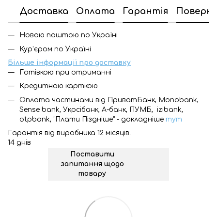
Доставка
Оплата
Гарантія
Поверн
Новою поштою по Україні
Кур'єром по Україні
Більше інформації про доставку
Готівкою при отриманні
Кредитною карткою
Оплата частинами від ПриватБанк, Monobank,
Sense bank, Укрсібанк, А-банк, ПУМБ, izibank,
otpbank, "Плати Піздніше" - докладніше
тут
Гарантія від виробника 12 місяців.
14 днів
Поставити
запитання щодо
товару