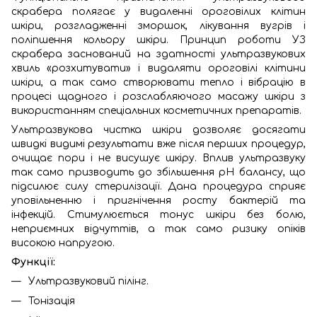
скрабера полягає у видаленні ороговілих клітин
шкіри, розгладженні зморшок, лікування вугрів і
поліпшення кольору шкіри. Принцип роботи УЗ
скрабера заснований на здатності ультразвукових
хвиль «розхитувати» і видаляти ороговілі клітини
шкіри, а так само створювати тепло і вібрацію в
процесі щадного і розслабляючого масажу шкіри з
використанням спеціальних косметичних препаратів.
Ультразвукова чистка шкіри дозволяє досягати
швидкі видимі результати вже після перших процедур,
очищає пори і не висушує шкіру. Вплив ультразвуку
так само призводить до збільшення рН балансу, що
підсилює силу стерилізації. Дана процедура сприяє
уповільненню і пригнічення росту бактерій та
інфекцій. Стимулюється тонус шкіри без болю,
неприємних відчуттів, а так само ризику опіків
високою напругою.
Функції:
Ультразвуковий пілінг.
Тонізація