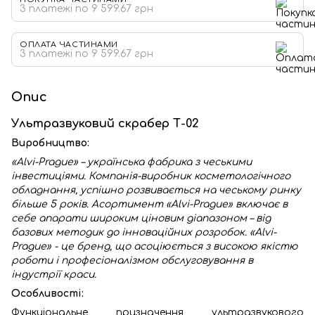
3 платежі по 9 599.67 грн
ОПЛАТА ЧАСТИНАМИ
3 платежі по 9 599.67 грн
Опис
Ультразвуковий скрабер Т-02
Виробництво:
«Alvi-Prague» – українська фабрика з чеськими
інвестиціями. Компанія-виробник косметологічного
обладнання, успішно розвивається на чеському ринку
більше 5 років. Асортимент «Alvi-Prague» включає в
себе апарати широким ціновим діапазоном – від
базових методик до інноваційних розробок. «Alvi-
Prague» - це бренд, що асоціюється з високою якістю
роботи і професіоналізмом обслуговування в
індустрії краси.
Особливості:
Функціональне призначення ультразвукового