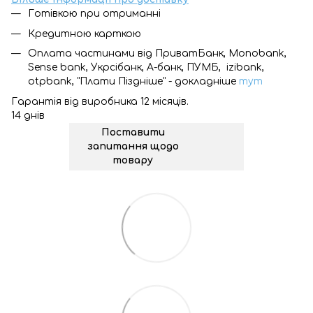
Готівкою при отриманні
Кредитною карткою
Оплата частинами від ПриватБанк, Monobank,
Sense bank, Укрсібанк, А-банк, ПУМБ, izibank,
otpbank, "Плати Піздніше" - докладніше
тут
Гарантія від виробника 12 місяців.
14 днів
Поставити
запитання щодо
товару