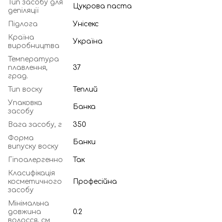
Тип засобу для
Цукрова паста
депіляції
Підлога
Унісекс
Країна
Україна
виробництва
Температура
плавлення,
37
град.
Тип воску
Теплий
Упаковка
Банка
засобу
Вага засобу, г
350
Форма
Банки
випуску воску
Гіпоалергенно
Так
Класифікація
косметичного
Професійна
засобу
Мінімальна
довжина
0.2
волосся, см