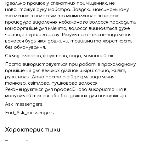
Ідеально працює у спекотних приміщеннях, не
навантажує руку майстра. Завдяки максимальному
зчепленню з волоссям та мінімального зі шкірою,
процедура видалення небажаного волосся проходить
комфортніше для клієнта, волосся виймається дуже
чисто, з першого разу. Результат - якісне видалення
волосся будь-якої довжини, товщини та жорсткості,
без обламування.
Склад:
глюкоза, фруктоза, вода, лимонний сік.
Паста використовується при роботі в прохолодному
приміщенні для великих ділянок шкіри: спина, живіт,
руки, ноги. Дана паста підійде для видалення
тонкого, світлого, пушкового волосся.
Рекомендується для професійного використання в
мануальній техніці або бандажних для початківців.
Ask_messengers
End_Ask_messengers
Характеристики