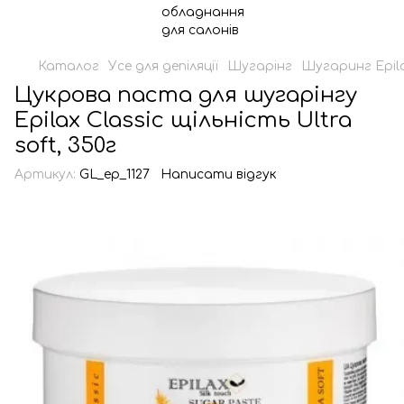
Каталог
Усе для депіляції
Шугарінг
Шугаринг Epil
Цукрова паста для шугарінгу
Epilax Classic щільність Ultra
soft, 350г
Артикул:
GL_ep_1127
Написати відгук