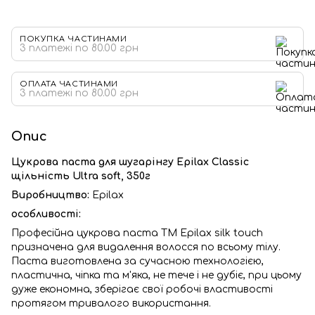
ПОКУПКА ЧАСТИНАМИ
3 платежі по 80.00 грн
ОПЛАТА ЧАСТИНАМИ
3 платежі по 80.00 грн
Опис
Цукрова паста для шугарінгу Epilax Classic
щільність Ultra soft, 350г
Виробництво:
Epilax
особливості:
Професійна цукрова паста ТМ Epilax silk touch
призначена для видалення волосся по всьому тілу.
Паста виготовлена за сучасною технологією,
пластична, чіпка та м'яка, не тече і не дубіє, при цьому
дуже економна, зберігає свої робочі властивості
протягом тривалого використання.