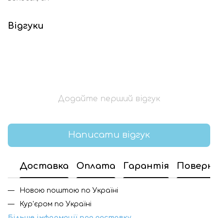
Відгуки
Додайте перший відгук
Написати відгук
Доставка
Оплата
Гарантія
Поверн
Новою поштою по Україні
Кур'єром по Україні
Більше інформації про доставку