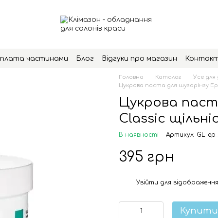
плата частинами
Блог
Відгуки про магазин
Контак
Головна
Каталог
Усе для 
Цукрова паста для шугарінгу Epila
Цукрова паста
Classic щільніс
В наявності
Артикул: GL_ep_
395 грн
Увійти
для відображення
%
Купити