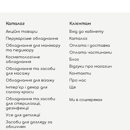
Каталог
Клієнтам
Акційні товари
Вхід до кабінету
Перукарське обладнання
Каталог
Обладнання для манікюру
Оплата і доставка
та педикюру
Оплата частинами
Косметологічне
Блог
обладнання
Відгуки про магазин
Обладнання та засоби
для масажу
Контакти
Обладнання для візажу
Про нас
Інтер'єр і декор для
Ще
салону краси
Обладнання та засоби
Ми в соцмережах
для стерилізації,
дезінфекції
Усе для депіляції
Засоби для догляду за
обличчям