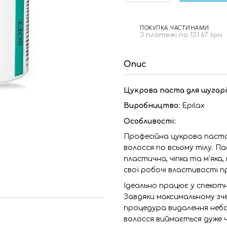
ПОКУПКА ЧАСТИНАМИ
3 платежі по 131.67 грн
Опис
Цукрова паста для шугарін
Виробництво:
Epilax
Особливості:
Професійна цукрова паста 
волосся по всьому тілу. 
пластична, чіпка та м'яка, 
свої робочі властивості 
Ідеально працює у спекот
Завдяки максимальному зче
процедура видалення неба
волосся виймається дуже ч