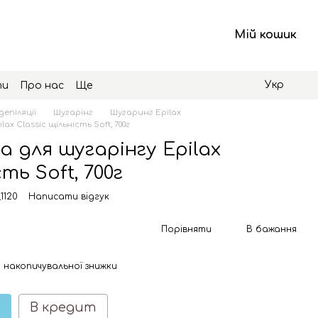
Мій кошик
Укр
ти
Про нас
Ще
депіляції
Шугарінг
Шугаринг Epilax
x Classic щільність Soft, 700г
 для шугарінгу Epilax
ть Soft, 700г
1120
Написати відгук
Порівняти
В бажання
 накопичувальної знижки
В кредит