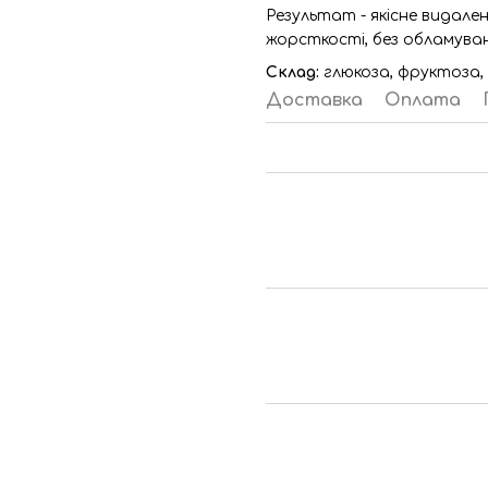
Результат - якісне видале
жорсткості, без обламуван
Склад:
глюкоза, фруктоза, 
Доставка
Оплата