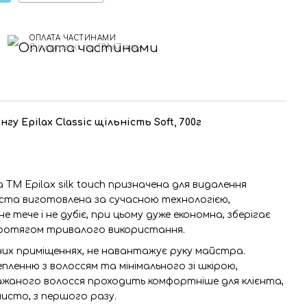
ОПЛАТА ЧАСТИНАМИ
3 платежі по 131.67 грн
гу Epilax Classic щільність Soft, 700г
ТМ Epilax silk touch призначена для видалення
Паста виготовлена за сучасною технологією,
не тече і не дубіє, при цьому дуже економна, зберігає
протягом тривалого використання.
них приміщеннях, не навантажує руку майстра.
пленню з волоссям та мінімального зі шкірою,
жаного волосся проходить комфортніше для клієнта,
исто, з першого разу.