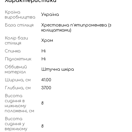
Характеристики
Країна
Україна
виробництва
База стільця
Хрестовина п'ятипроменева (з
коліщатками)
Колір бази
Хром
стільця
Спинка
Ні
Підлокітник
Ні
Оббивний
Штучна шкіра
матеріал
Ширина, см
41.00
Глибина, см
37.00
Висота
сидіння в
8
нижньому
положенні, см
Висота
сидіння у
8
верхньому