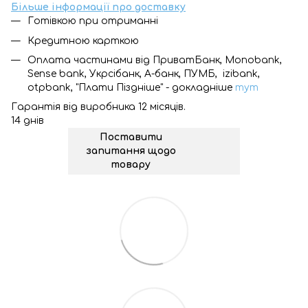
Більше інформації про доставку
Готівкою при отриманні
Кредитною карткою
Оплата частинами від ПриватБанк, Monobank,
Sense bank, Укрсібанк, А-банк, ПУМБ, izibank,
otpbank, "Плати Піздніше" - докладніше
тут
Гарантія від виробника 12 місяців.
14 днів
Поставити
запитання щодо
товару