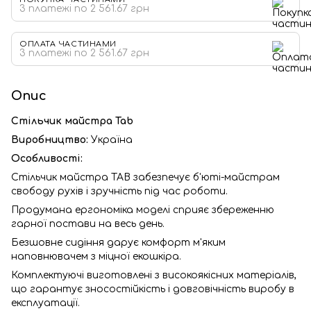
3 платежі по 2 561.67 грн
ОПЛАТА ЧАСТИНАМИ
3 платежі по 2 561.67 грн
Опис
Стільчик майстра Tab
Виробництво:
Україна
Особливості:
Стільчик майстра ТАВ забезпечує б'юті-майстрам
свободу рухів і зручність під час роботи.
Продумана ергономіка моделі сприяє збереженню
гарної постави на весь день.
Безшовне сидіння дарує комфорт м'яким
наповнювачем з міцної екошкіра.
Комплектуючі виготовлені з високоякісних матеріалів,
що гарантує зносостійкість і довговічність виробу в
експлуатації.