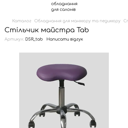
Каталог
Обладнання для манікюру та педикюру
С
Стільчик майстра Tab
Артикул:
DSR_tab
Написати відгук