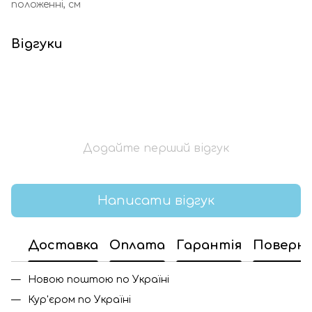
положенні, см
Відгуки
Додайте перший відгук
Написати відгук
Доставка
Оплата
Гарантія
Поверн
Новою поштою по Україні
Кур'єром по Україні