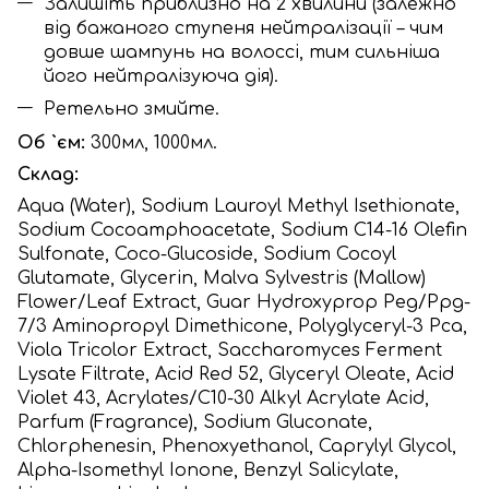
Залишіть приблизно на 2 хвилини (залежно
від бажаного ступеня нейтралізації – чим
довше шампунь на волоссі, тим сильніша
його нейтралізуюча дія).
Ретельно змийте.
Об `єм:
300мл, 1000мл.
Склад:
Aqua (Water), Sodium Lauroyl Methyl Isethionate,
Sodium Cocoamphoacetate, Sodium C14-16 Olefin
Sulfonate, Coco-Glucoside, Sodium Cocoyl
Glutamate, Glycerin, Malva Sylvestris (Mallow)
Flower/Leaf Extract, Guar Hydroxyprop Peg/Ppg-
7/3 Aminopropyl Dimethicone, Polyglyceryl-3 Pca,
Viola Tricolor Extract, Saccharomyces Ferment
Lysate Filtrate, Acid Red 52, Glyceryl Oleate, Acid
Violet 43, Acrylates/C10-30 Alkyl Acrylate Acid,
Parfum (Fragrance), Sodium Gluconate,
Chlorphenesin, Phenoxyethanol, Caprylyl Glycol,
Alpha-Isomethyl Ionone, Benzyl Salicylate,