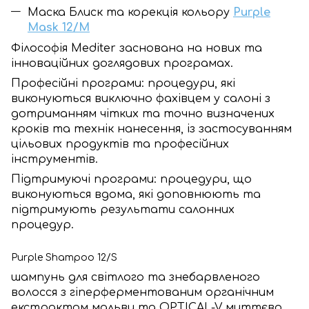
Маска Блиск та корекція кольору
Purple
Mask 12/M
Філософія Mediter заснована на нових та
інноваційних доглядових програмах.
Професійні програми: процедури, які
виконуються виключно фахівцем у салоні з
дотриманням чітких та точно визначених
кроків та технік нанесення, із застосуванням
цільових продуктів та професійних
інструментів.
Підтримуючі програми: процедури, що
виконуються вдома, які доповнюють та
підтримують результати салонних
процедур.
Purple Shampoo 12/S
шампунь для світлого та знебарвленого
волосся з гіперферментованим органічним
екстрактом мальви та OPTICAL-V миттєво