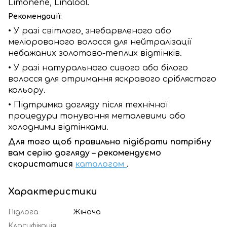
Limonene, Linalool.
Рекомендації:
• У разі світлого, знебарвленого або
меліорованого волосся для нейтралізації
небажаних золотаво-теплих відтінків.
• У разі натурального сивого або білого
волосся для отримання яскравого сріблястого
кольору.
• Підтримка догляду після технічної
процедури тонування металевими або
холодними відтінками.
Для того щоб правильно підібрати потрібну
вам серію догляду – рекомендуємо
скористатися
каталогом
.
Характеристики
Підлога
Жіноча
Класифікація