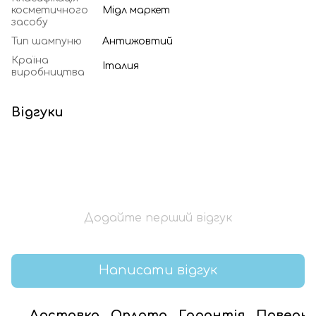
косметичного
Мідл маркет
засобу
Тип шампуню
Антижовтий
Країна
Італия
виробництва
Відгуки
Додайте перший відгук
Написати відгук
Доставка
Оплата
Гарантія
Поверн