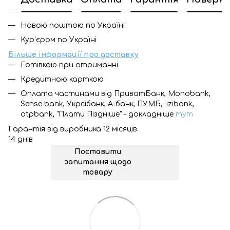
Новою поштою по Україні
Кур'єром по Україні
Більше інформації про доставку
Готівкою при отриманні
Кредитною карткою
Оплата частинами від ПриватБанк, Monobank,
Sense bank, Укрсібанк, А-банк, ПУМБ, izibank,
otpbank, "Плати Піздніше" - докладніше
тут
Гарантія від виробника 12 місяців.
14 днів
Поставити
запитання щодо
товару