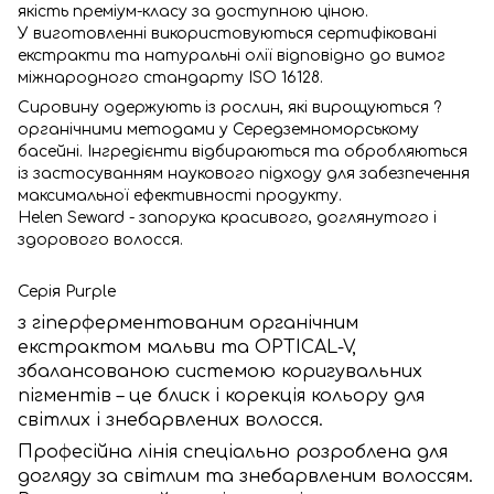
якість преміум-класу за доступною ціною.
У виготовленні використовуються сертифіковані
екстракти та натуральні олії відповідно до вимог
міжнародного стандарту ISO 16128.
Сировину одержують із рослин, які вирощуються ?
органічними методами у Середземноморському
басейні. Інгредієнти відбираються та обробляються
із застосуванням наукового підходу для забезпечення
максимальної ефективності продукту.
Helen Seward - запорука красивого, доглянутого і
здорового волосся.
Серія Purple
з гіперферментованим органічним
екстрактом мальви та OPTICAL-V,
збалансованою системою коригувальних
пігментів – це блиск і корекція кольору для
світлих і знебарвлених волосся.
Професійна лінія спеціально розроблена для
догляду за світлим та знебарвленим волоссям.