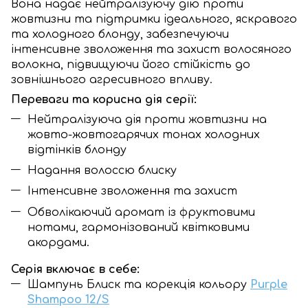
Вона надає нейтралізуючу дію проти
жовтизни та підтримки ідеального, яскравого
та холодного блонду, забезпечуючи
інтенсивне зволоження та захист волосяного
волокна, підвищуючи його стійкість до
зовнішнього агресивного впливу.
Переваги та корисна дія серії:
Нейтралізуюча дія проти жовтизни на
жовто-жовтогарячих тонах холодних
відтінків блонду
Надання волоссю блиску
Інтенсивне зволоження та захист
Обволікаючий аромат із фруктовими
нотами, гармонізований квітковими
акордами.
Серія включає в себе:
Шампунь Блиск та корекція кольору
Purple
Shampoo 12/S