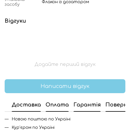
Флакон із дозатором
засобу
Відгуки
Додайте перший відгук
Написати відгук
Доставка
Оплата
Гарантія
Поверн
Новою поштою по Україні
Кур'єром по Україні