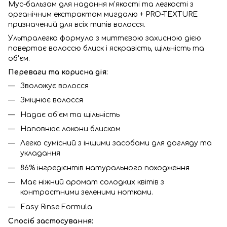
Мус-бальзам для надання м'якості та легкості з
органічним екстрактом мигдалю + PRO-TEXTURE
призначений для всіх типів волосся.
Ультралегка формула з миттєвою захисною дією
повертає волоссю блиск і яскравість, щільність та
об'єм.
Переваги та корисна дія:
Зволожує волосся
Зміцнює волосся
Надає об'єм та щільність
Наповнює локони блиском
Легко сумісний з іншими засобами для догляду та
укладання
86% інгредієнтів натурального походження
Має ніжний аромат солодких квітів з
контрастними зеленими нотками.
Easy Rinse Formula
Спосіб застосування: