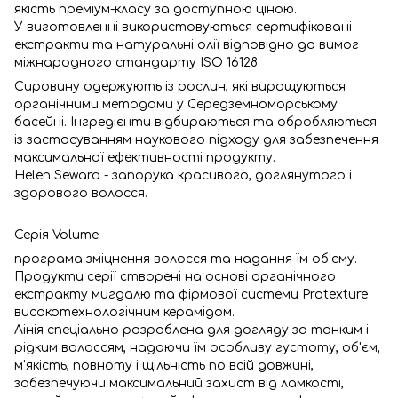
якість преміум-класу за доступною ціною.
У виготовленні використовуються сертифіковані
екстракти та натуральні олії відповідно до вимог
міжнародного стандарту ISO 16128.
Сировину одержують із рослин, які вирощуються
органічними методами у Середземноморському
басейні. Інгредієнти відбираються та обробляються
із застосуванням наукового підходу для забезпечення
максимальної ефективності продукту.
Helen Seward - запорука красивого, доглянутого і
здорового волосся.
Серія Volume
програма зміцнення волосся та надання їм об'єму.
Продукти серії створені на основі органічного
екстракту мигдалю та фірмової системи Protexture
високотехнологічним керамідом.
Лінія спеціально розроблена для догляду за тонким і
рідким волоссям, надаючи їм особливу густоту, об'єм,
м'якість, повноту і щільність по всій довжині,
забезпечуючи максимальний захист від ламкості,