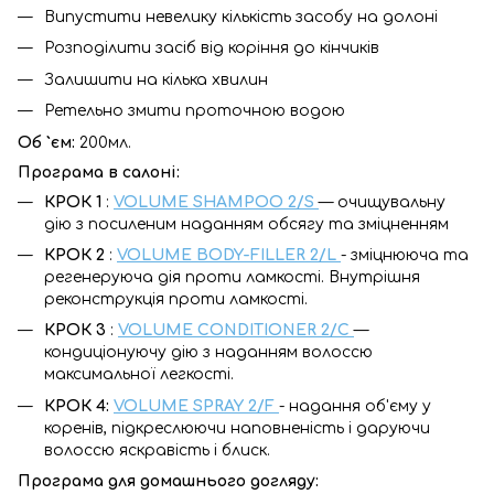
Випустити невелику кількість засобу на долоні
Розподілити засіб від коріння до кінчиків
Залишити на кілька хвилин
Ретельно змити проточною водою
Об `єм:
200мл.
Програма в салоні:
КРОК 1
:
VOLUME SHAMPOO 2/S
— очищувальну
дію з посиленим наданням обсягу та зміцненням
КРОК 2
:
VOLUME BODY-FILLER 2/L
- зміцнююча та
регенеруюча дія проти ламкості. Внутрішня
реконструкція проти ламкості.
КРОК 3
:
VOLUME CONDITIONER 2/C
—
кондиціонуючу дію з наданням волоссю
максимальної легкості.
КРОК 4:
VOLUME SPRAY 2/F
- надання об'єму у
коренів, підкреслюючи наповненість і даруючи
волоссю яскравість і блиск.
Програма для домашнього догляду: