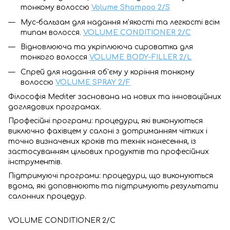
тонкому волоссю
Volume Shampoo 2/S
Мус-бальзам для надання м'якості та легкості всім
типам волосся.
VOLUME CONDITIONER 2/C
Відновлююча та укріплююча сироватка для
тонкого волосся
VOLUME BODY-FILLER 2/L
Спрей для надання об'єму у коріння тонкому
волоссю
VOLUME SPRAY 2/F
Філософія Mediter заснована на нових та інноваційних
доглядових програмах.
Професійні програми: процедури, які виконуються
виключно фахівцем у салоні з дотриманням чітких і
точно визначених кроків та технік нанесення, із
застосуванням цільових продуктів та професійних
інструментів.
Підтримуючі програми: процедури, що виконуються
вдома, які доповнюють та підтримують результати
салонних процедур.
VOLUME CONDITIONER 2/C