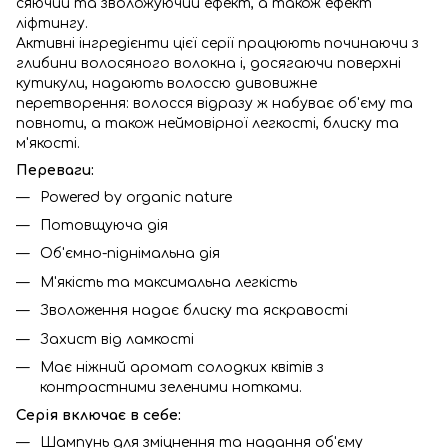
сяючий та зволожуючий ефект, а також ефект
ліфтингу.
Активні інгредієнти цієї серії працюють починаючи з
глибини волосяного волокна і, досягаючи поверхні
кутикули, надають волоссю дивовижне
перетворення: волосся відразу ж набуває об'єму та
повноти, а також неймовірної легкості, блиску та
м'якості.
Переваги:
Powered by organic nature
Потовщуюча дія
Об'ємно-піднімальна дія
М'якість та максимальна легкість
Зволоження надає блиску та яскравості
Захист від ламкості
Має ніжний аромат солодких квітів з
контрастними зеленими нотками.
Серія включає в себе:
Шампунь для зміцнення та надання об'єму