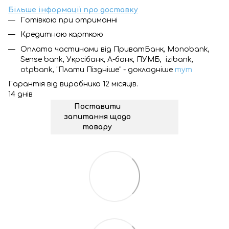
Більше інформації про доставку
Готівкою при отриманні
Кредитною карткою
Оплата частинами від ПриватБанк, Monobank,
Sense bank, Укрсібанк, А-банк, ПУМБ, izibank,
otpbank, "Плати Піздніше" - докладніше
тут
Гарантія від виробника 12 місяців.
14 днів
Поставити
запитання щодо
товару