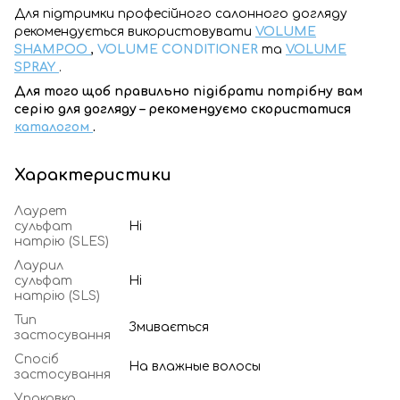
Для підтримки професійного салонного догляду
рекомендується використовувати
VOLUME
SHAMPOO
,
VOLUME CONDITIONER
та
VOLUME
SPRAY
.
Для того щоб правильно підібрати потрібну вам
серію для догляду – рекомендуємо скористатися
каталогом
.
Характеристики
Лаурет
сульфат
Ні
натрію (SLES)
Лаурил
сульфат
Ні
натрію (SLS)
Тип
Змивається
застосування
Спосіб
На влажные волосы
застосування
Упаковка