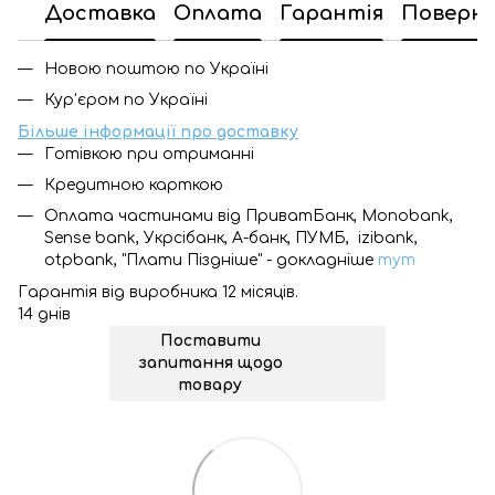
Доставка
Оплата
Гарантія
Поверн
Новою поштою по Україні
Кур'єром по Україні
Більше інформації про доставку
Готівкою при отриманні
Кредитною карткою
Оплата частинами від ПриватБанк, Monobank,
Sense bank, Укрсібанк, А-банк, ПУМБ, izibank,
otpbank, "Плати Піздніше" - докладніше
тут
Гарантія від виробника 12 місяців.
14 днів
Поставити
запитання щодо
товару