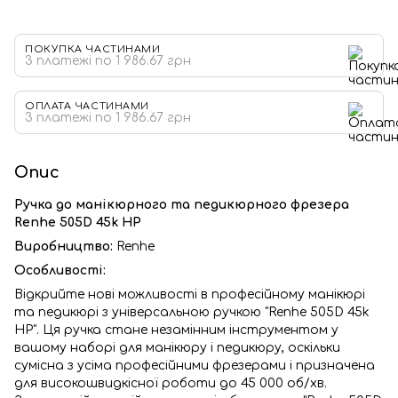
ПОКУПКА ЧАСТИНАМИ
3 платежі по 1 986.67 грн
ОПЛАТА ЧАСТИНАМИ
3 платежі по 1 986.67 грн
Опис
Ручка до манікюрного та педикюрного фрезера
Renhe 505D 45k HP
Виробництво:
Renhe
Особливості:
Відкрийте нові можливості в професійному манікюрі
та педикюрі з універсальною ручкою "Renhe 505D 45k
HP". Ця ручка стане незамінним інструментом у
вашому наборі для манікюру і педикюру, оскільки
сумісна з усіма професійними фрезерами і призначена
для високошвидкісної роботи до 45 000 об/хв.