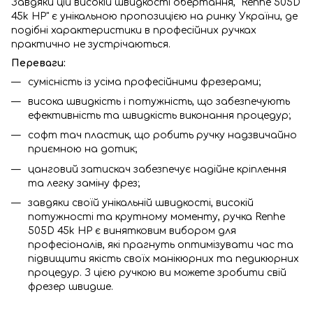
Завдяки цій високій швидкості обертання, "Renhe 505D
45k HP" є унікальною пропозицією на ринку України, де
подібні характеристики в професійних ручках
практично не зустрічаються.
Переваги:
сумісність із усіма професійними фрезерами;
висока швидкість і потужність, що забезпечують
ефективність та швидкість виконання процедур;
софт тач пластик, що робить ручку надзвичайно
приємною на дотик;
цанговий затискач забезпечує надійне кріплення
та легку заміну фрез;
завдяки своїй унікальній швидкості, високій
потужності та крутному моменту, ручка Renhe
505D 45k HP є винятковим вибором для
професіоналів, які прагнуть оптимізувати час та
підвищити якість своїх манікюрних та педикюрних
процедур. З цією ручкою ви можете зробити свій
фрезер швидше.