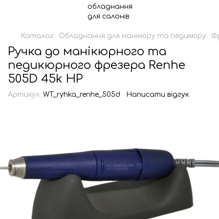
Каталог
Обладнання для манікюру та педикюру
Ф
Ручка до манікюрного та
педикюрного фрезера Renhe
505D 45k HP
Артикул:
WT_ryhka_renhe_505d
Написати відгук